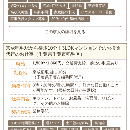
週2〜3日からOK
昇給･昇格あり
高時給
交通費支給
高収入可能
年齢不問
家政婦の求人
ハウスキーパー募集
家事代行スタッフ募集
30代･40代･50代活躍中
この求人の詳細を見る
京成稲毛駅から徒歩10分！3LDKマンションでのお掃除
代行のお仕事（千葉県千葉市稲毛区）
1,500〜1,860円
、交通費支給、前払い制度あり
時給
京成稲毛 徒歩10分
勤務地
（千葉県千葉市稲毛区付近）
8時～20時の間で1時間〜、好きな日に働くこと
勤務時間
が可能です。(候補の日時から選択)
キッチン、トイレ、お風呂、洗面所、リビン
仕事内容
グ、その他のお掃除
業務委託
契約形態
スキマ時間勤務OK
週1〜OK
土日祝のみOK
高時給
昇給･昇格あり
扶養内OK
高収入可能
年齢不問
学歴不問