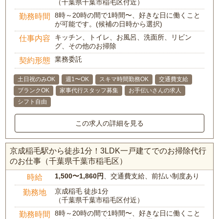
（千葉県千葉市稲毛区付近）
8時～20時の間で1時間〜、好きな日に働くこと
勤務時間
が可能です。(候補の日時から選択)
キッチン、トイレ、お風呂、洗面所、リビン
仕事内容
グ、その他のお掃除
業務委託
契約形態
土日祝のみOK
週1〜OK
スキマ時間勤務OK
交通費支給
ブランクOK
家事代行スタッフ募集
お手伝いさんの求人
シフト自由
この求人の詳細を見る
京成稲毛駅から徒歩1分！3LDK一戸建てでのお掃除代行
のお仕事（千葉県千葉市稲毛区）
1,500〜1,860円
、交通費支給、前払い制度あり
時給
京成稲毛 徒歩1分
勤務地
（千葉県千葉市稲毛区付近）
8時～20時の間で1時間〜、好きな日に働くこと
勤務時間