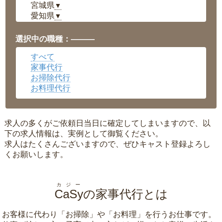
宮城県
▼
愛知県
▼
福井県
▼
岡山県
▼
選択中の職種：———
広島県
▼
すべて
沖縄県
▼
家事代行
お掃除代行
お料理代行
求人の多くがご依頼日当日に確定してしまいますので、以
下の求人情報は、実例として御覧ください。
求人はたくさんございますので、ぜひキャスト登録よろし
くお願いします。
カジー
CaSy
の家事代行とは
お客様に代わり「
お掃除
」や「
お料理
」を行うお仕事です。