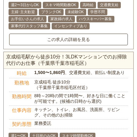
週2〜3日からOK
スキマ時間勤務OK
高時給
交通費支給
主婦･主夫歓迎
ブランクOK
未経験OK
学歴不問
お手伝いさんの求人
家政婦の求人
ハウスキーパー募集
家事代行スタッフ募集
インセンティブあり
この求人の詳細を見る
京成稲毛駅から徒歩10分！3LDKマンションでのお掃除
代行のお仕事（千葉県千葉市稲毛区）
1,500〜1,860円
、交通費支給、前払い制度あり
時給
京成稲毛 徒歩10分
勤務地
（千葉県千葉市稲毛区付近）
8時～20時の間で1時間〜、好きな日に働くこと
勤務時間
が可能です。(候補の日時から選択)
キッチン、トイレ、お風呂、洗面所、リビン
仕事内容
グ、その他のお掃除
業務委託
契約形態
週1〜OK
土日祝のみOK
スキマ時間勤務OK