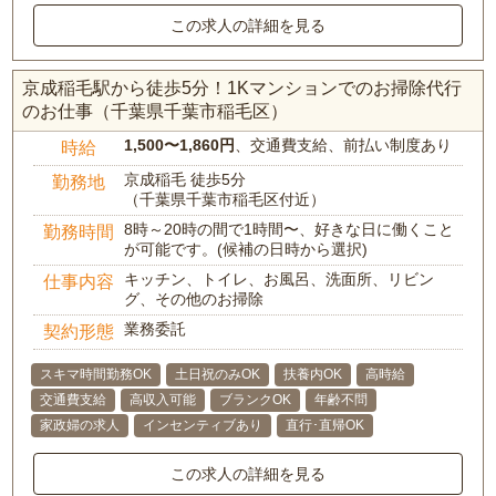
この求人の詳細を見る
京成稲毛駅から徒歩5分！1Kマンションでのお掃除代行
のお仕事（千葉県千葉市稲毛区）
1,500〜1,860円
、交通費支給、前払い制度あり
時給
京成稲毛 徒歩5分
勤務地
（千葉県千葉市稲毛区付近）
8時～20時の間で1時間〜、好きな日に働くこと
勤務時間
が可能です。(候補の日時から選択)
キッチン、トイレ、お風呂、洗面所、リビン
仕事内容
グ、その他のお掃除
業務委託
契約形態
スキマ時間勤務OK
土日祝のみOK
扶養内OK
高時給
交通費支給
高収入可能
ブランクOK
年齢不問
家政婦の求人
インセンティブあり
直行･直帰OK
この求人の詳細を見る