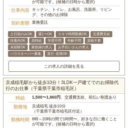
が可能です。(候補の日時から選択)
キッチン、トイレ、お風呂、洗面所、リビン
仕事内容
グ、その他のお掃除
業務委託
契約形態
土日祝のみOK
週1〜OK
スキマ時間勤務OK
交通費支給
扶養内OK
高時給
学歴不問
年齢不問
資格不要
未経験OK
家政婦の求人
お手伝いさんの求人
ハウスキーパー募集
直行･直帰OK
この求人の詳細を見る
京成稲毛駅から徒歩10分！3LDK一戸建てでのお掃除代
行のお仕事（千葉県千葉市稲毛区）
1,500〜1,860円
、交通費支給、前払い制度あり
時給
京成稲毛 徒歩10分
勤務地
（千葉県千葉市稲毛区付近）
8時～20時の間で1時間〜、好きな日に働くこと
勤務時間
が可能です。(候補の日時から選択)