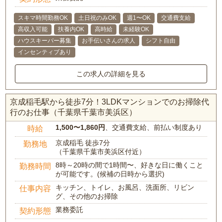
スキマ時間勤務OK
土日祝のみOK
週1〜OK
交通費支給
高収入可能
扶養内OK
高時給
未経験OK
ハウスキーパー募集
お手伝いさんの求人
シフト自由
インセンティブあり
この求人の詳細を見る
京成稲毛駅から徒歩7分！3LDKマンションでのお掃除代
行のお仕事（千葉県千葉市美浜区）
1,500〜1,860円
、交通費支給、前払い制度あり
時給
京成稲毛 徒歩7分
勤務地
（千葉県千葉市美浜区付近）
8時～20時の間で1時間〜、好きな日に働くこと
勤務時間
が可能です。(候補の日時から選択)
キッチン、トイレ、お風呂、洗面所、リビン
仕事内容
グ、その他のお掃除
業務委託
契約形態