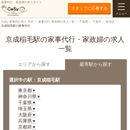
家事代行・家政婦の求人サイト
スタッフに応募する
メニュー
CaSy 家事代行求人 TOP
家事代行･家政婦の求人一覧
千葉県
千葉市
稲毛区
京成稲毛駅の家事代行
京成稲毛駅の家事代行・家政婦の求人
一覧
エリアから探す
最寄駅から探す
選択中の駅：京成稲毛駅
東京都
▼
神奈川県
▼
千葉県
▼
埼玉県
▼
大阪府
▼
兵庫県
▼
京都府
▼