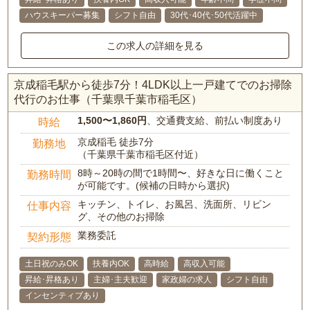
ハウスキーパー募集
シフト自由
30代･40代･50代活躍中
この求人の詳細を見る
京成稲毛駅から徒歩7分！4LDK以上一戸建てでのお掃除
代行のお仕事（千葉県千葉市稲毛区）
1,500〜1,860円
、交通費支給、前払い制度あり
時給
京成稲毛 徒歩7分
勤務地
（千葉県千葉市稲毛区付近）
8時～20時の間で1時間〜、好きな日に働くこと
勤務時間
が可能です。(候補の日時から選択)
キッチン、トイレ、お風呂、洗面所、リビン
仕事内容
グ、その他のお掃除
業務委託
契約形態
土日祝のみOK
扶養内OK
高時給
高収入可能
昇給･昇格あり
主婦･主夫歓迎
家政婦の求人
シフト自由
インセンティブあり