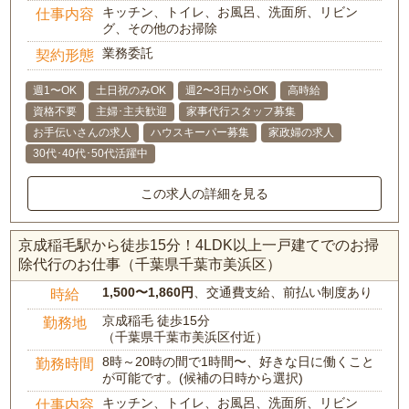
キッチン、トイレ、お風呂、洗面所、リビン
仕事内容
グ、その他のお掃除
業務委託
契約形態
週1〜OK
土日祝のみOK
週2〜3日からOK
高時給
資格不要
主婦･主夫歓迎
家事代行スタッフ募集
お手伝いさんの求人
ハウスキーパー募集
家政婦の求人
30代･40代･50代活躍中
この求人の詳細を見る
京成稲毛駅から徒歩15分！4LDK以上一戸建てでのお掃
除代行のお仕事（千葉県千葉市美浜区）
1,500〜1,860円
、交通費支給、前払い制度あり
時給
京成稲毛 徒歩15分
勤務地
（千葉県千葉市美浜区付近）
8時～20時の間で1時間〜、好きな日に働くこと
勤務時間
が可能です。(候補の日時から選択)
キッチン、トイレ、お風呂、洗面所、リビン
仕事内容