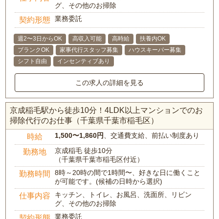
グ、その他のお掃除
業務委託
契約形態
週2〜3日からOK
高収入可能
高時給
扶養内OK
ブランクOK
家事代行スタッフ募集
ハウスキーパー募集
シフト自由
インセンティブあり
この求人の詳細を見る
京成稲毛駅から徒歩10分！4LDK以上マンションでのお
掃除代行のお仕事（千葉県千葉市稲毛区）
1,500〜1,860円
、交通費支給、前払い制度あり
時給
京成稲毛 徒歩10分
勤務地
（千葉県千葉市稲毛区付近）
8時～20時の間で1時間〜、好きな日に働くこと
勤務時間
が可能です。(候補の日時から選択)
キッチン、トイレ、お風呂、洗面所、リビン
仕事内容
グ、その他のお掃除
業務委託
契約形態