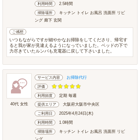
2.5時間
利用時間
キッチン トイレ お風呂 洗面所 リビ
掃除場所
ング 廊下 玄関
ご感想
いつもながらですが細やかなお掃除をしてくださり、帰宅す
ると我が家が見違えるようになっていました。ベッドの下で
力尽きていたルンバも充電器に戻して下さいました。
お掃除代行
サービス内容
評価
定期 毎週
利用頻度
40代 女性
大阪府大阪市中央区
提供エリア
2025年4月24日(木)
ご利用日
1.0時間
利用時間
キッチン トイレ お風呂 洗面所 リビ
掃除場所
ング