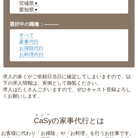
宮城県
▼
愛知県
▼
福井県
▼
岡山県
▼
選択中の職種：———
広島県
▼
すべて
沖縄県
▼
家事代行
お掃除代行
お料理代行
求人の多くがご依頼日当日に確定してしまいますので、以
下の求人情報は、実例として御覧ください。
求人はたくさんございますので、ぜひキャスト登録よろし
くお願いします。
カジー
CaSy
の家事代行とは
お客様に代わり「
お掃除
」や「
お料理
」を行うお仕事です。