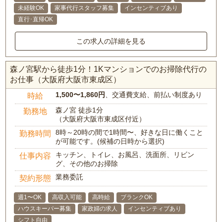
未経験OK
家事代行スタッフ募集
インセンティブあり
直行･直帰OK
この求人の詳細を見る
森ノ宮駅から徒歩1分！1Kマンションでのお掃除代行の
お仕事（大阪府大阪市東成区）
1,500〜1,860円
、交通費支給、前払い制度あり
時給
森ノ宮 徒歩1分
勤務地
（大阪府大阪市東成区付近）
8時～20時の間で1時間〜、好きな日に働くこと
勤務時間
が可能です。(候補の日時から選択)
キッチン、トイレ、お風呂、洗面所、リビン
仕事内容
グ、その他のお掃除
業務委託
契約形態
週1〜OK
高収入可能
高時給
ブランクOK
ハウスキーパー募集
家政婦の求人
インセンティブあり
シフト自由