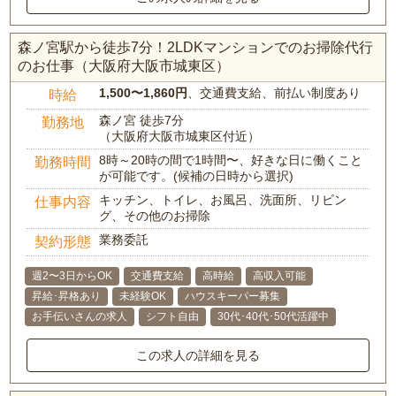
森ノ宮駅から徒歩7分！2LDKマンションでのお掃除代行
のお仕事（大阪府大阪市城東区）
1,500〜1,860円
、交通費支給、前払い制度あり
時給
森ノ宮 徒歩7分
勤務地
（大阪府大阪市城東区付近）
8時～20時の間で1時間〜、好きな日に働くこと
勤務時間
が可能です。(候補の日時から選択)
キッチン、トイレ、お風呂、洗面所、リビン
仕事内容
グ、その他のお掃除
業務委託
契約形態
週2〜3日からOK
交通費支給
高時給
高収入可能
昇給･昇格あり
未経験OK
ハウスキーパー募集
お手伝いさんの求人
シフト自由
30代･40代･50代活躍中
この求人の詳細を見る