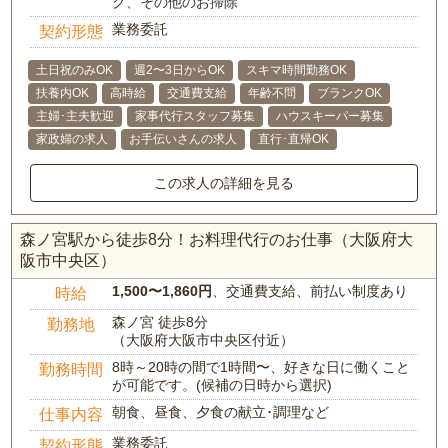
グ、その他のお掃除
業務委託
契約形態
土日祝のみOK
週2〜3日からOK
スキマ時間勤務OK
扶養内OK
高時給
交通費支給
年齢不問
ブランクOK
主婦･主夫歓迎
家事代行スタッフ募集
ハウスキーパー募集
家政婦の求人
お手伝いさんの求人
直行･直帰OK
この求人の詳細を見る
森ノ宮駅から徒歩8分！お料理代行のお仕事（大阪府大
阪市中央区）
1,500〜1,860円
、交通費支給、前払い制度あり
時給
森ノ宮 徒歩8分
勤務地
（大阪府大阪市中央区付近）
8時～20時の間で1時間〜、好きな日に働くこと
勤務時間
が可能です。(候補の日時から選択)
朝食、昼食、夕食の献立･調理など
仕事内容
業務委託
契約形態