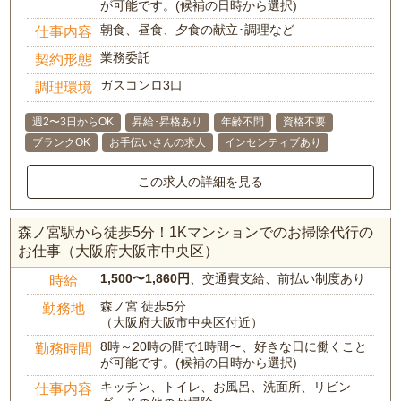
が可能です。(候補の日時から選択)
朝食、昼食、夕食の献立･調理など
仕事内容
業務委託
契約形態
ガスコンロ3口
調理環境
週2〜3日からOK
昇給･昇格あり
年齢不問
資格不要
ブランクOK
お手伝いさんの求人
インセンティブあり
この求人の詳細を見る
森ノ宮駅から徒歩5分！1Kマンションでのお掃除代行の
お仕事（大阪府大阪市中央区）
1,500〜1,860円
、交通費支給、前払い制度あり
時給
森ノ宮 徒歩5分
勤務地
（大阪府大阪市中央区付近）
8時～20時の間で1時間〜、好きな日に働くこと
勤務時間
が可能です。(候補の日時から選択)
キッチン、トイレ、お風呂、洗面所、リビン
仕事内容