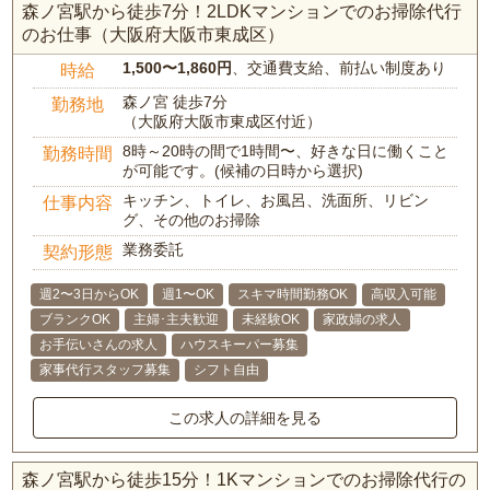
森ノ宮駅から徒歩7分！2LDKマンションでのお掃除代行
のお仕事（大阪府大阪市東成区）
1,500〜1,860円
、交通費支給、前払い制度あり
時給
森ノ宮 徒歩7分
勤務地
（大阪府大阪市東成区付近）
8時～20時の間で1時間〜、好きな日に働くこと
勤務時間
が可能です。(候補の日時から選択)
キッチン、トイレ、お風呂、洗面所、リビン
仕事内容
グ、その他のお掃除
業務委託
契約形態
週2〜3日からOK
週1〜OK
スキマ時間勤務OK
高収入可能
ブランクOK
主婦･主夫歓迎
未経験OK
家政婦の求人
お手伝いさんの求人
ハウスキーパー募集
家事代行スタッフ募集
シフト自由
この求人の詳細を見る
森ノ宮駅から徒歩15分！1Kマンションでのお掃除代行の