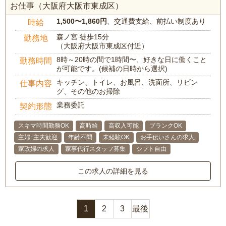
お仕事（大阪府大阪市東成区）
1,500〜1,860円
、交通費支給、前払い制度あり
時給
森ノ宮 徒歩15分
勤務地
（大阪府大阪市東成区付近）
8時～20時の間で1時間〜、好きな日に働くこと
勤務時間
が可能です。(候補の日時から選択)
キッチン、トイレ、お風呂、洗面所、リビン
仕事内容
グ、その他のお掃除
業務委託
契約形態
スキマ時間勤務OK
高時給
高収入可能
ブランクOK
主婦･主夫歓迎
年齢不問
未経験OK
お手伝いさんの求人
家政婦の求人
家事代行スタッフ募集
シフト自由
この求人の詳細を見る
1
2
3
最後