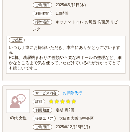
2025年5月1日(木)
ご利用日
1.0時間
利用時間
キッチン トイレ お風呂 洗面所 リビ
掃除場所
ング
ご感想
いつも丁寧にお掃除いただき、本当にありがとうございます
🙏
PC机、洗濯機まわりの整頓や不要な段ボールの整理など、細
かなところまで気を使っていただけているのが分かってとて
も嬉しいです...
お掃除代行
サービス内容
評価
定期 月2回
利用頻度
40代 女性
大阪府大阪市中央区
提供エリア
2025年12月15日(月)
ご利用日