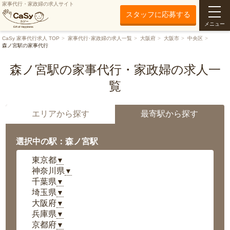
家事代行・家政婦の求人サイト
スタッフに応募する
メニュー
CaSy 家事代行求人 TOP
家事代行･家政婦の求人一覧
大阪府
大阪市
中央区
森ノ宮駅の家事代行
森ノ宮駅の家事代行・家政婦の求人一
覧
エリアから探す
最寄駅から探す
選択中の駅：森ノ宮駅
東京都
▼
神奈川県
▼
千葉県
▼
埼玉県
▼
大阪府
▼
兵庫県
▼
京都府
▼