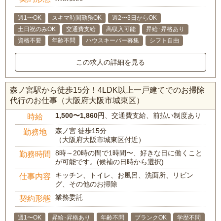
週1〜OK
スキマ時間勤務OK
週2〜3日からOK
土日祝のみOK
交通費支給
高収入可能
昇給･昇格あり
資格不要
年齢不問
ハウスキーパー募集
シフト自由
この求人の詳細を見る
森ノ宮駅から徒歩15分！4LDK以上一戸建てでのお掃除
代行のお仕事（大阪府大阪市城東区）
1,500〜1,860円
、交通費支給、前払い制度あり
時給
森ノ宮 徒歩15分
勤務地
（大阪府大阪市城東区付近）
8時～20時の間で1時間〜、好きな日に働くこと
勤務時間
が可能です。(候補の日時から選択)
キッチン、トイレ、お風呂、洗面所、リビン
仕事内容
グ、その他のお掃除
業務委託
契約形態
週1〜OK
昇給･昇格あり
年齢不問
ブランクOK
学歴不問