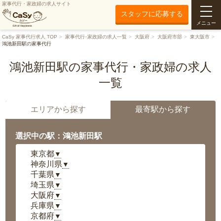
家事代行・家政婦の求人サイト
スタッフに応募する
メニュー
CaSy 家事代行求人 TOP
家事代行･家政婦の求人一覧
大阪府
大阪府市部
東大阪市
鴻池新田駅の家事代行
鴻池新田駅の家事代行・家政婦の求人
一覧
エリアから探す
最寄駅から探す
選択中の駅：鴻池新田駅
東京都
▼
神奈川県
▼
千葉県
▼
埼玉県
▼
大阪府
▼
兵庫県
▼
京都府
▼