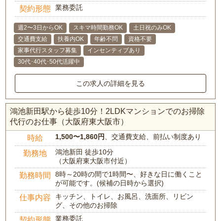
業務委託
契約形態
週2〜3日からOK
スキマ時間勤務OK
土日祝のみOK
交通費支給
扶養内OK
年齢不問
資格不要
家事代行スタッフ募集
インセンティブあり
30代･40代･50代活躍中
この求人の詳細を見る
鴻池新田駅から徒歩10分！2LDKマンションでのお掃除
代行のお仕事（大阪府東大阪市）
1,500〜1,860円
、交通費支給、前払い制度あり
時給
鴻池新田 徒歩10分
勤務地
（大阪府東大阪市付近）
8時～20時の間で1時間〜、好きな日に働くこと
勤務時間
が可能です。(候補の日時から選択)
キッチン、トイレ、お風呂、洗面所、リビン
仕事内容
グ、その他のお掃除
業務委託
契約形態