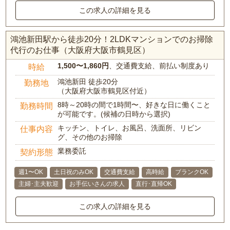
この求人の詳細を見る
鴻池新田駅から徒歩20分！2LDKマンションでのお掃除
代行のお仕事（大阪府大阪市鶴見区）
1,500〜1,860円
、交通費支給、前払い制度あり
時給
鴻池新田 徒歩20分
勤務地
（大阪府大阪市鶴見区付近）
8時～20時の間で1時間〜、好きな日に働くこと
勤務時間
が可能です。(候補の日時から選択)
キッチン、トイレ、お風呂、洗面所、リビン
仕事内容
グ、その他のお掃除
業務委託
契約形態
週1〜OK
土日祝のみOK
交通費支給
高時給
ブランクOK
主婦･主夫歓迎
お手伝いさんの求人
直行･直帰OK
この求人の詳細を見る