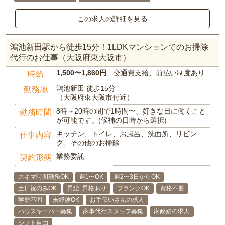
この求人の詳細を見る
鴻池新田駅から徒歩15分！1LDKマンションでのお掃除
代行のお仕事（大阪府東大阪市）
1,500〜1,860円
、交通費支給、前払い制度あり
時給
鴻池新田 徒歩15分
勤務地
（大阪府東大阪市付近）
8時～20時の間で1時間〜、好きな日に働くこと
勤務時間
が可能です。(候補の日時から選択)
キッチン、トイレ、お風呂、洗面所、リビン
仕事内容
グ、その他のお掃除
業務委託
契約形態
スキマ時間勤務OK
週1〜OK
週2〜3日からOK
土日祝のみOK
昇給･昇格あり
ブランクOK
資格不要
学歴不問
未経験OK
お手伝いさんの求人
ハウスキーパー募集
家事代行スタッフ募集
家政婦の求人
シフト自由