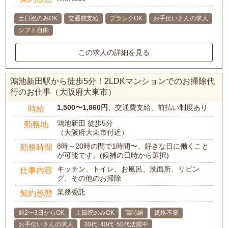
土日祝のみOK
交通費支給
ブランクOK
お手伝いさんの求人
シフト自由
この求人の詳細を見る
鴻池新田駅から徒歩5分！2LDKマンションでのお掃除代
行のお仕事（大阪府大東市）
1,500〜1,860円
、交通費支給、前払い制度あり
時給
鴻池新田 徒歩5分
勤務地
（大阪府大東市付近）
8時～20時の間で1時間〜、好きな日に働くこと
勤務時間
が可能です。(候補の日時から選択)
キッチン、トイレ、お風呂、洗面所、リビン
仕事内容
グ、その他のお掃除
業務委託
契約形態
週2〜3日からOK
土日祝のみOK
高時給
資格不要
お手伝いさんの求人
30代･40代･50代活躍中