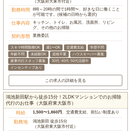
（大阪府大東市付近）
8時～20時の間で1時間〜、好きな日に働くこと
勤務時間
が可能です。(候補の日時から選択)
キッチン、トイレ、お風呂、洗面所、リビン
仕事内容
グ、その他のお掃除
業務委託
契約形態
スキマ時間勤務OK
週1〜OK
交通費支給
学歴不問
年齢不問
未経験OK
資格不要
ハウスキーパー募集
家事代行スタッフ募集
30代･40代･50代活躍中
インセンティブあり
この求人の詳細を見る
鴻池新田駅から徒歩15分！2LDKマンションでのお掃除
代行のお仕事（大阪府東大阪市）
1,500〜1,860円
、交通費支給、前払い制度あり
時給
鴻池新田 徒歩15分
勤務地
（大阪府東大阪市付近）