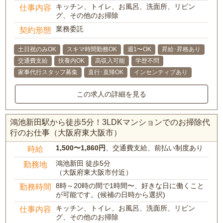
キッチン、トイレ、お風呂、洗面所、リビン
仕事内容
グ、その他のお掃除
業務委託
契約形態
土日祝のみOK
スキマ時間勤務OK
週1〜OK
昇給･昇格あり
交通費支給
扶養内OK
高収入可能
学歴不問
家事代行スタッフ募集
直行･直帰OK
インセンティブあり
この求人の詳細を見る
鴻池新田駅から徒歩5分！3LDKマンションでのお掃除代
行のお仕事（大阪府東大阪市）
1,500〜1,860円
、交通費支給、前払い制度あり
時給
鴻池新田 徒歩5分
勤務地
（大阪府東大阪市付近）
8時～20時の間で1時間〜、好きな日に働くこと
勤務時間
が可能です。(候補の日時から選択)
キッチン、トイレ、お風呂、洗面所、リビン
仕事内容
グ、その他のお掃除