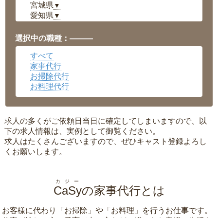
宮城県
▼
愛知県
▼
福井県
▼
岡山県
▼
選択中の職種：———
広島県
▼
すべて
沖縄県
▼
家事代行
お掃除代行
お料理代行
求人の多くがご依頼日当日に確定してしまいますので、以
下の求人情報は、実例として御覧ください。
求人はたくさんございますので、ぜひキャスト登録よろし
くお願いします。
カジー
CaSy
の家事代行とは
お客様に代わり「
お掃除
」や「
お料理
」を行うお仕事です。