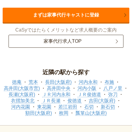
まずは家事代行キャストに登録
CaSyではたらくメリットなど求人概要のご案内
家事代行求人TOP
近隣の駅から探す
徳庵
荒本
長田(大阪府)
河内永和
布施
高井田(大阪市営)
高井田中央
河内小阪
八戸ノ里
長瀬(大阪府)
ＪＲ河内永和
ＪＲ俊徳道
弥刀
衣摺加美北
ＪＲ長瀬
俊徳道
吉田(大阪府)
河内花園
東花園
若江岩田
石切
新石切
額田(大阪府)
枚岡
瓢箪山(大阪府)