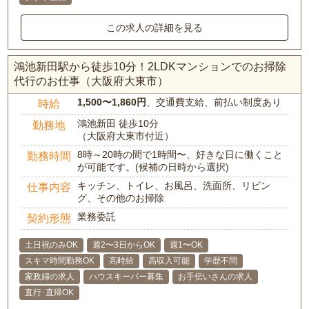
この求人の詳細を見る
鴻池新田駅から徒歩10分！2LDKマンションでのお掃除
代行のお仕事（大阪府大東市）
1,500〜1,860円
、交通費支給、前払い制度あり
時給
鴻池新田 徒歩10分
勤務地
（大阪府大東市付近）
8時～20時の間で1時間〜、好きな日に働くこと
勤務時間
が可能です。(候補の日時から選択)
キッチン、トイレ、お風呂、洗面所、リビン
仕事内容
グ、その他のお掃除
業務委託
契約形態
土日祝のみOK
週2〜3日からOK
週1〜OK
スキマ時間勤務OK
高時給
高収入可能
学歴不問
家政婦の求人
ハウスキーパー募集
お手伝いさんの求人
直行･直帰OK