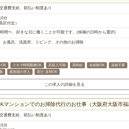
交通費支給、前払い制度あり
10分
島区付近）
で1時間〜、好きな日に働くことが可能です。(候補の日時から選択)
、お風呂、洗面所、リビング、その他のお掃除
〜OK
スキマ時間勤務OK
高収入可能
高時給
未経験OK
資格不要
集
家政婦の求人
直行･直帰OK
この求人の詳細を見る
！1Kマンションでのお掃除代行のお仕事（大阪府大阪市
交通費支給、前払い制度あり
15分