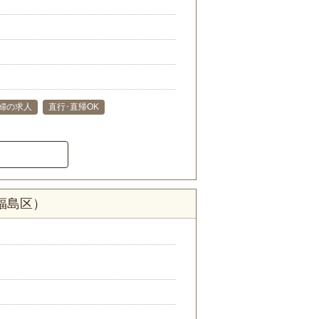
婦の求人
直行･直帰OK
福島区）