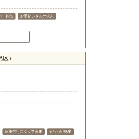
パー募集
お手伝いさんの求人
島区）
家事代行スタッフ募集
直行･直帰OK