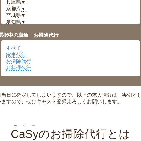
兵庫県
▼
京都府
▼
宮城県
▼
愛知県
▼
福井県
▼
選択中の職種：お掃除代行
岡山県
▼
広島県
▼
すべて
沖縄県
▼
家事代行
お掃除代行
お料理代行
日当日に確定してしまいますので、以下の求人情報は、実例と
いますので、ぜひキャスト登録よろしくお願いします。
カジー
CaSy
のお掃除代行とは