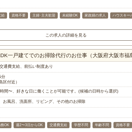
支給
資格不要
主婦･主夫歓迎
未経験OK
家政婦の求人
ハウスキー
この求人の詳細を見る
1LDK一戸建てでのお掃除代行のお仕事（大阪府大阪市福
交通費支給、前払い制度あり
5分
島区付近）
で1時間〜、好きな日に働くことが可能です。(候補の日時から選択)
、お風呂、洗面所、リビング、その他のお掃除
務OK
週2〜3日からOK
交通費支給
学歴不問
年齢不問
資格不要