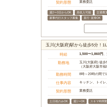
業務委託
契約形態
週2〜3日からOK
高収入可能
交通費
家事代行スタッフ募集
直行･直帰OK
玉川(大阪府)駅から徒歩5分！
1,500〜1,860円
、
時給
玉川(大阪府) 徒歩
勤務地
（大阪府大阪市福
8時～20時の間
勤務時間
キッチン、トイレ
仕事内容
業務委託
契約形態
土日祝のみOK
週1〜OK
スキマ時間勤