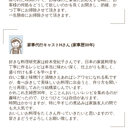
客様の何処をどうして欲しいのかを良くお聞きし、的確、か
つ丁寧にお掃除させて頂きます。
一生懸命にお掃除させて頂きます。
家事代行キャストHさん (家事歴30年)
好きな料理研究家は鈴木登紀子さんです。日本の家庭料理を
丁寧に作るレシピは本当に味わい深く、仕上がりも美しく、
盛り付けも多くを学べます。
白いご飯と味噌汁と漬物さえあればシアワセになれる私です
が、食べ歩きして美味しいお料理に出会うと、作り方を聞い
たり再現してみたり結構楽しんでいます。
かれこれ主婦歴30年、とことんおいしいレシピを集めるのが
趣味だったので、ひとつひとつは自信があります。
時間はかかりますが、特に牛すじの煮込みは家族友人の間で
も大人気です。
おいしいお料理をたくさん作っていきたいと思いますので、
皆さまどうぞよろしくお願い致します。