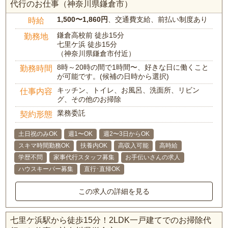
代行のお仕事（神奈川県鎌倉市）
1,500〜1,860円
、交通費支給、前払い制度あり
時給
鎌倉高校前 徒歩15分
勤務地
七里ケ浜 徒歩15分
（神奈川県鎌倉市付近）
8時～20時の間で1時間〜、好きな日に働くこと
勤務時間
が可能です。(候補の日時から選択)
キッチン、トイレ、お風呂、洗面所、リビン
仕事内容
グ、その他のお掃除
業務委託
契約形態
土日祝のみOK
週1〜OK
週2〜3日からOK
スキマ時間勤務OK
扶養内OK
高収入可能
高時給
学歴不問
家事代行スタッフ募集
お手伝いさんの求人
ハウスキーパー募集
直行･直帰OK
この求人の詳細を見る
七里ケ浜駅から徒歩15分！2LDK一戸建てでのお掃除代