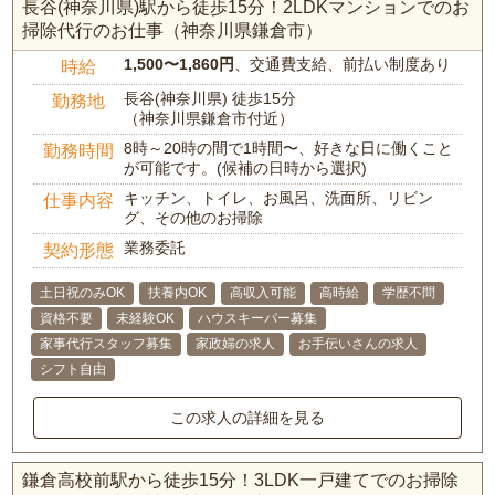
長谷(神奈川県)駅から徒歩15分！2LDKマンションでのお
掃除代行のお仕事（神奈川県鎌倉市）
1,500〜1,860円
、交通費支給、前払い制度あり
時給
長谷(神奈川県) 徒歩15分
勤務地
（神奈川県鎌倉市付近）
8時～20時の間で1時間〜、好きな日に働くこと
勤務時間
が可能です。(候補の日時から選択)
キッチン、トイレ、お風呂、洗面所、リビン
仕事内容
グ、その他のお掃除
業務委託
契約形態
土日祝のみOK
扶養内OK
高収入可能
高時給
学歴不問
資格不要
未経験OK
ハウスキーパー募集
家事代行スタッフ募集
家政婦の求人
お手伝いさんの求人
シフト自由
この求人の詳細を見る
鎌倉高校前駅から徒歩15分！3LDK一戸建てでのお掃除