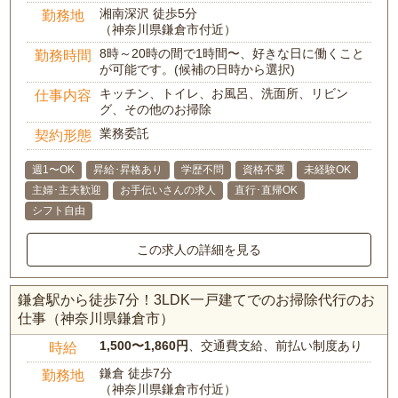
湘南深沢 徒歩5分
勤務地
（神奈川県鎌倉市付近）
8時～20時の間で1時間〜、好きな日に働くこと
勤務時間
が可能です。(候補の日時から選択)
キッチン、トイレ、お風呂、洗面所、リビン
仕事内容
グ、その他のお掃除
業務委託
契約形態
週1〜OK
昇給･昇格あり
学歴不問
資格不要
未経験OK
主婦･主夫歓迎
お手伝いさんの求人
直行･直帰OK
シフト自由
この求人の詳細を見る
鎌倉駅から徒歩7分！3LDK一戸建てでのお掃除代行のお
仕事（神奈川県鎌倉市）
1,500〜1,860円
、交通費支給、前払い制度あり
時給
鎌倉 徒歩7分
勤務地
（神奈川県鎌倉市付近）