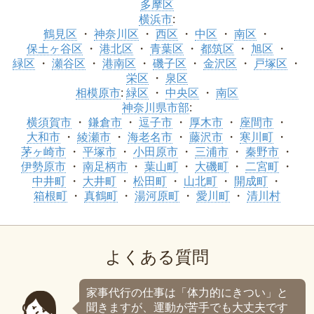
多摩区
横浜市
:
鶴見区
神奈川区
西区
中区
南区
保土ヶ谷区
港北区
青葉区
都筑区
旭区
緑区
瀬谷区
港南区
磯子区
金沢区
戸塚区
栄区
泉区
相模原市
:
緑区
中央区
南区
神奈川県市部
:
横須賀市
鎌倉市
逗子市
厚木市
座間市
大和市
綾瀬市
海老名市
藤沢市
寒川町
茅ヶ崎市
平塚市
小田原市
三浦市
秦野市
伊勢原市
南足柄市
葉山町
大磯町
二宮町
中井町
大井町
松田町
山北町
開成町
箱根町
真鶴町
湯河原町
愛川町
清川村
よくある質問
家事代行の仕事は「体力的にきつい」と
聞きますが、運動が苦手でも大丈夫です