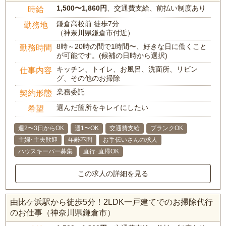
1,500〜1,860円
、交通費支給、前払い制度あり
時給
鎌倉高校前 徒歩7分
勤務地
（神奈川県鎌倉市付近）
8時～20時の間で1時間〜、好きな日に働くこと
勤務時間
が可能です。(候補の日時から選択)
キッチン、トイレ、お風呂、洗面所、リビン
仕事内容
グ、その他のお掃除
業務委託
契約形態
選んだ箇所をキレイにしたい
希望
週2〜3日からOK
週1〜OK
交通費支給
ブランクOK
主婦･主夫歓迎
年齢不問
お手伝いさんの求人
ハウスキーパー募集
直行･直帰OK
この求人の詳細を見る
由比ケ浜駅から徒歩5分！2LDK一戸建てでのお掃除代行
のお仕事（神奈川県鎌倉市）