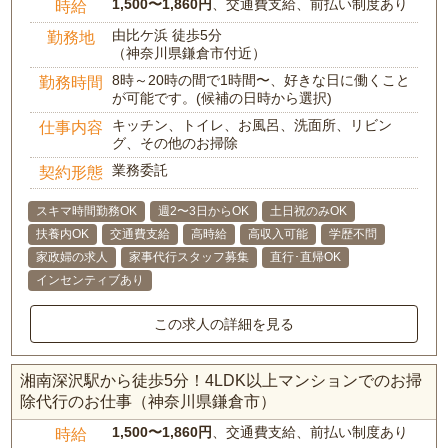
1,500〜1,860円
、交通費支給、前払い制度あり
時給
由比ケ浜 徒歩5分
勤務地
（神奈川県鎌倉市付近）
8時～20時の間で1時間〜、好きな日に働くこと
勤務時間
が可能です。(候補の日時から選択)
キッチン、トイレ、お風呂、洗面所、リビン
仕事内容
グ、その他のお掃除
業務委託
契約形態
スキマ時間勤務OK
週2〜3日からOK
土日祝のみOK
扶養内OK
交通費支給
高時給
高収入可能
学歴不問
家政婦の求人
家事代行スタッフ募集
直行･直帰OK
インセンティブあり
この求人の詳細を見る
湘南深沢駅から徒歩5分！4LDK以上マンションでのお掃
除代行のお仕事（神奈川県鎌倉市）
1,500〜1,860円
、交通費支給、前払い制度あり
時給