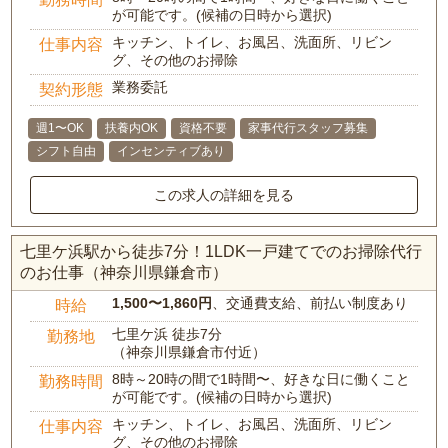
が可能です。(候補の日時から選択)
キッチン、トイレ、お風呂、洗面所、リビン
仕事内容
グ、その他のお掃除
業務委託
契約形態
週1〜OK
扶養内OK
資格不要
家事代行スタッフ募集
シフト自由
インセンティブあり
この求人の詳細を見る
七里ケ浜駅から徒歩7分！1LDK一戸建てでのお掃除代行
のお仕事（神奈川県鎌倉市）
1,500〜1,860円
、交通費支給、前払い制度あり
時給
七里ケ浜 徒歩7分
勤務地
（神奈川県鎌倉市付近）
8時～20時の間で1時間〜、好きな日に働くこと
勤務時間
が可能です。(候補の日時から選択)
キッチン、トイレ、お風呂、洗面所、リビン
仕事内容
グ、その他のお掃除