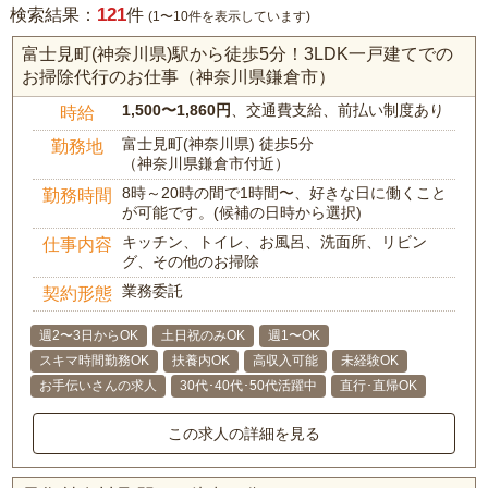
121
検索結果：
件
(1〜10件を表示しています)
富士見町(神奈川県)駅から徒歩5分！3LDK一戸建てでの
お掃除代行のお仕事（神奈川県鎌倉市）
1,500〜1,860円
、交通費支給、前払い制度あり
時給
富士見町(神奈川県) 徒歩5分
勤務地
（神奈川県鎌倉市付近）
8時～20時の間で1時間〜、好きな日に働くこと
勤務時間
が可能です。(候補の日時から選択)
キッチン、トイレ、お風呂、洗面所、リビン
仕事内容
グ、その他のお掃除
業務委託
契約形態
週2〜3日からOK
土日祝のみOK
週1〜OK
スキマ時間勤務OK
扶養内OK
高収入可能
未経験OK
お手伝いさんの求人
30代･40代･50代活躍中
直行･直帰OK
この求人の詳細を見る