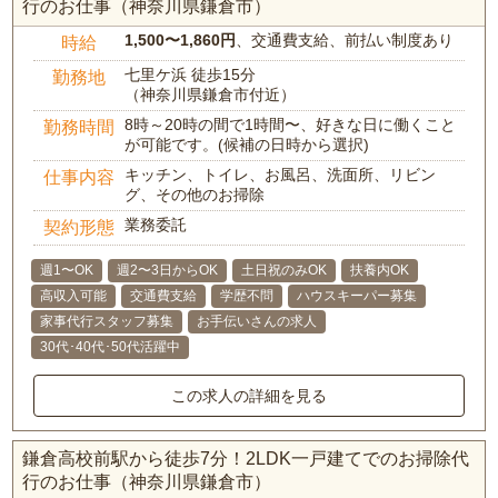
行のお仕事（神奈川県鎌倉市）
1,500〜1,860円
、交通費支給、前払い制度あり
時給
七里ケ浜 徒歩15分
勤務地
（神奈川県鎌倉市付近）
8時～20時の間で1時間〜、好きな日に働くこと
勤務時間
が可能です。(候補の日時から選択)
キッチン、トイレ、お風呂、洗面所、リビン
仕事内容
グ、その他のお掃除
業務委託
契約形態
週1〜OK
週2〜3日からOK
土日祝のみOK
扶養内OK
高収入可能
交通費支給
学歴不問
ハウスキーパー募集
家事代行スタッフ募集
お手伝いさんの求人
30代･40代･50代活躍中
この求人の詳細を見る
鎌倉高校前駅から徒歩7分！2LDK一戸建てでのお掃除代
行のお仕事（神奈川県鎌倉市）