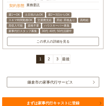
業務委託
契約形態
週1〜OK
土日祝のみOK
週2〜3日からOK
スキマ時間勤務OK
交通費支給
昇給･昇格あり
高時給
高収入可能
資格不要
ハウスキーパー募集
家事代行スタッフ募集
30代･40代･50代活躍中
この求人の詳細を見る
1
2
3
最後
鎌倉市の家事代行サービス
まずは家事代行キャストに登録