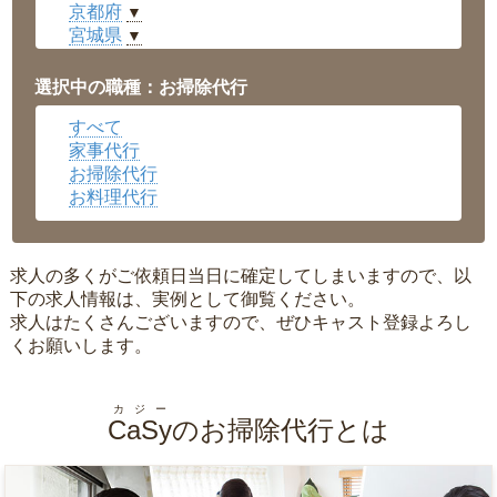
京都府
▼
宮城県
▼
愛知県
▼
福井県
▼
選択中の職種：お掃除代行
岡山県
▼
すべて
広島県
▼
家事代行
沖縄県
▼
お掃除代行
お料理代行
求人の多くがご依頼日当日に確定してしまいますので、以
下の求人情報は、実例として御覧ください。
求人はたくさんございますので、ぜひキャスト登録よろし
くお願いします。
カジー
CaSy
のお掃除代行とは