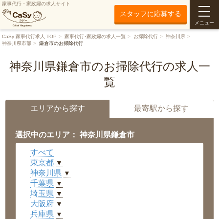
家事代行・家政婦の求人サイト
スタッフに応募する
メニュー
CaSy 家事代行求人 TOP
家事代行･家政婦の求人一覧
お掃除代行
神奈川県
神奈川県市部
鎌倉市のお掃除代行
神奈川県鎌倉市のお掃除代行の求人一
覧
エリアから探す
最寄駅から探す
選択中のエリア： 神奈川県鎌倉市
すべて
東京都
▼
神奈川県
▼
千葉県
▼
埼玉県
▼
大阪府
▼
兵庫県
▼