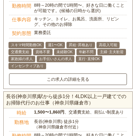
8時～20時の間で1時間〜、好きな日に働くこと
勤務時間
が可能です。(候補の日時から選択)
キッチン、トイレ、お風呂、洗面所、リビン
仕事内容
グ、その他のお掃除
業務委託
契約形態
スキマ時間勤務OK
週1〜OK
昇給･昇格あり
高収入可能
交通費支給
資格不要
未経験OK
年齢不問
主婦･主夫歓迎
家政婦の求人
お手伝いさんの求人
直行･直帰OK
インセンティブあり
この求人の詳細を見る
長谷(神奈川県)駅から徒歩1分！4LDK以上一戸建てでの
お掃除代行のお仕事（神奈川県鎌倉市）
1,500〜1,860円
、交通費支給、前払い制度あり
時給
長谷(神奈川県) 徒歩1分
勤務地
（神奈川県鎌倉市付近）
8時～20時の間で1時間〜、好きな日に働くこと
勤務時間