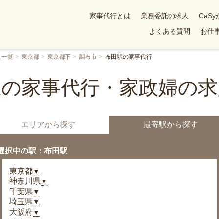
家事代行とは
業務委託の求人
CaS
よくある質問
お仕事
人一覧
東京都
東京都下
調布市
布田駅の家事代行
駅の家事代行・家政婦の求
エリアから探す
最寄駅から探す
選択中の駅：布田駅
東京都
▼
神奈川県
▼
千葉県
▼
埼玉県
▼
大阪府
▼