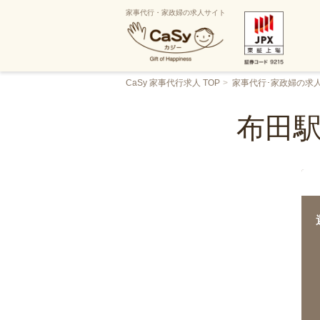
家事代行・家政婦の求人サイト
CaSy 家事代行求人 TOP
家事代行･家政婦の求
布田