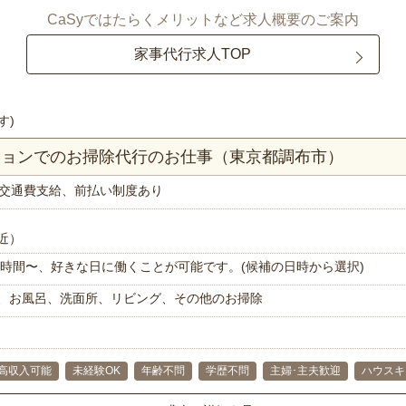
CaSyではたらくメリットなど求人概要のご案内
家事代行求人TOP
す)
ンションでのお掃除代行のお仕事（東京都調布市）
交通費支給、前払い制度あり
近）
で1時間〜、好きな日に働くことが可能です。(候補の日時から選択)
、お風呂、洗面所、リビング、その他のお掃除
高収入可能
未経験OK
年齢不問
学歴不問
主婦･主夫歓迎
ハウスキ