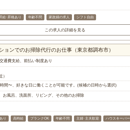
昇給･昇格あり
年齢不問
家政婦の求人
シフト自由
この求人の詳細を見る
ンションでのお掃除代行のお仕事（東京都調布市）
交通費支給、前払い制度あり
近）
で1時間〜、好きな日に働くことが可能です。(候補の日時から選択)
、お風呂、洗面所、リビング、その他のお掃除
あり
高時給
ブランクOK
年齢不問
主婦･主夫歓迎
ハウスキーパー