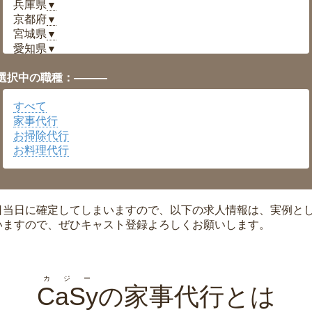
兵庫県
▼
京都府
▼
宮城県
▼
愛知県
▼
福井県
▼
選択中の職種：———
岡山県
▼
広島県
▼
すべて
沖縄県
▼
家事代行
お掃除代行
お料理代行
日当日に確定してしまいますので、以下の求人情報は、実例と
いますので、ぜひキャスト登録よろしくお願いします。
カジー
CaSy
の家事代行とは