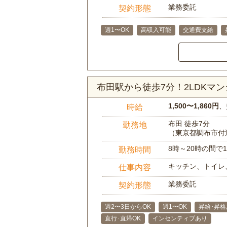
業務委託
契約形態
週1〜OK
高収入可能
交通費支給
布田駅から徒歩7分！2LDKマ
1,500〜1,860円
、
時給
布田 徒歩7分
勤務地
（東京都調布市付
8時～20時の間
勤務時間
キッチン、トイレ
仕事内容
業務委託
契約形態
週2〜3日からOK
週1〜OK
昇給･昇格
直行･直帰OK
インセンティブあり