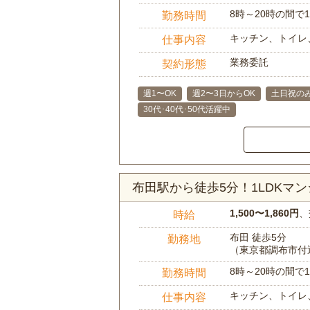
8時～20時の間
勤務時間
キッチン、トイレ
仕事内容
業務委託
契約形態
週1〜OK
週2〜3日からOK
土日祝のみ
30代･40代･50代活躍中
布田駅から徒歩5分！1LDKマ
1,500〜1,860円
、
時給
布田 徒歩5分
勤務地
（東京都調布市付
8時～20時の間
勤務時間
キッチン、トイレ
仕事内容