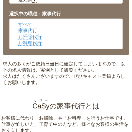
▼
福井県
▼
岡山県
▼
選択中の職種：家事代行
広島県
▼
すべて
沖縄県
▼
家事代行
お掃除代行
お料理代行
求人の多くがご依頼日当日に確定してしまいますので、以
下の求人情報は、実例として御覧ください。
求人はたくさんございますので、ぜひキャスト登録よろし
くお願いします。
カジー
CaSy
の家事代行とは
お客様に代わり「
お掃除
」や「
お料理
」を行うお仕事です。
仕事が忙しい方、子育て中の方など、様々なお客様の生活を
お支えします。