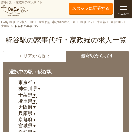
家事代行・家政婦の求人サイト
スタッフに応募する
メニュー
CaSy 家事代行求人 TOP
家事代行･家政婦の求人一覧
家事代行
東京都
東京23区
大田区
糀谷駅の家事代行
糀谷駅の家事代行・家政婦の求人一覧
エリアから探す
最寄駅から探す
選択中の駅：糀谷駅
東京都
▼
神奈川県
▼
千葉県
▼
埼玉県
▼
大阪府
▼
兵庫県
▼
京都府
▼
宮城県
▼
愛知県