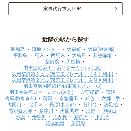
家事代行求人TOP
近隣の駅から探す
昭和島
流通センター
大森町
大森(東京都)
平和島
馬込
西馬込
大鳥居
新整備場
整備場
天空橋
羽田空港第１・第２ターミナル(京急)
羽田空港第１ビル(東京モノレール・ＪＡＬ利用)
羽田空港第２ビル(東京モノレール・ＡＮＡ利用)
羽田空港国際線ビル(東京モノレール)
羽田空港第３ターミナル(京急)
穴守稲荷
蓮沼
梅屋敷(東京都)
蒲田
京急蒲田
雑色
六郷土手
大岡山
北千束
長原(東京都)
石川台
洗足池
雪が谷大塚
多摩川
田園調布
沼部
御嶽山
池上
千鳥町
久が原
鵜の木
下丸子
武蔵新田
矢口渡