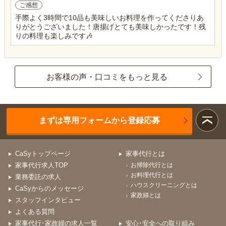
ご感想
手際よく3時間で10品も美味しいお料理を作ってくださりあ
りがとうございました！唐揚げとても美味しかったです！残
りの料理も楽しみです🎶
お客様の声・口コミをもっと見る
まずは専用フォームから登録応募
CaSyトップページ
家事代行とは
家事代行求人TOP
お掃除代行とは
お料理代行とは
業務委託の求人
ハウスクリーニングとは
CaSyからのメッセージ
家政婦とは
スタッフインタビュー
よくある質問
家事代行･家政婦の求人一覧
安心･安全への取り組み