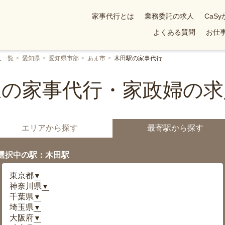
家事代行とは
業務委託の求人
CaS
よくある質問
お仕事
人一覧
愛知県
愛知県市部
あま市
木田駅の家事代行
駅の家事代行・家政婦の求
エリアから探す
最寄駅から探す
選択中の駅：木田駅
東京都
▼
神奈川県
▼
千葉県
▼
埼玉県
▼
大阪府
▼