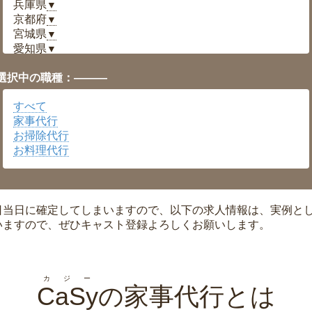
兵庫県
▼
京都府
▼
宮城県
▼
愛知県
▼
福井県
▼
選択中の職種：———
岡山県
▼
広島県
▼
すべて
沖縄県
▼
家事代行
お掃除代行
お料理代行
日当日に確定してしまいますので、以下の求人情報は、実例と
いますので、ぜひキャスト登録よろしくお願いします。
カジー
CaSy
の家事代行とは