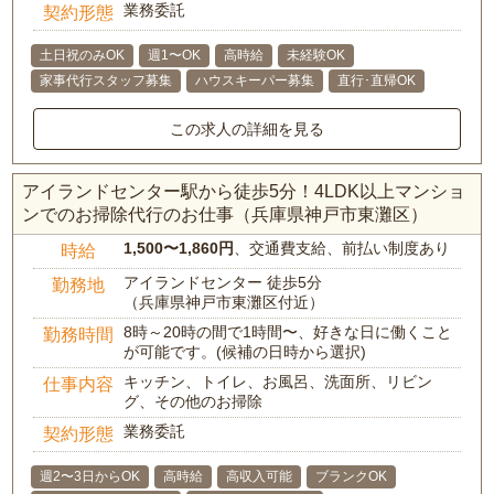
業務委託
契約形態
土日祝のみOK
週1〜OK
高時給
未経験OK
家事代行スタッフ募集
ハウスキーパー募集
直行･直帰OK
この求人の詳細を見る
アイランドセンター駅から徒歩5分！4LDK以上マンショ
ンでのお掃除代行のお仕事（兵庫県神戸市東灘区）
1,500〜1,860円
、交通費支給、前払い制度あり
時給
アイランドセンター 徒歩5分
勤務地
（兵庫県神戸市東灘区付近）
8時～20時の間で1時間〜、好きな日に働くこと
勤務時間
が可能です。(候補の日時から選択)
キッチン、トイレ、お風呂、洗面所、リビン
仕事内容
グ、その他のお掃除
業務委託
契約形態
週2〜3日からOK
高時給
高収入可能
ブランクOK