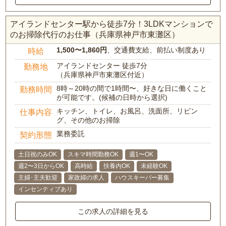
アイランドセンター駅から徒歩7分！3LDKマンションで
のお掃除代行のお仕事（兵庫県神戸市東灘区）
1,500〜1,860円
、交通費支給、前払い制度あり
時給
アイランドセンター 徒歩7分
勤務地
（兵庫県神戸市東灘区付近）
8時～20時の間で1時間〜、好きな日に働くこと
勤務時間
が可能です。(候補の日時から選択)
キッチン、トイレ、お風呂、洗面所、リビン
仕事内容
グ、その他のお掃除
業務委託
契約形態
土日祝のみOK
スキマ時間勤務OK
週1〜OK
週2〜3日からOK
高時給
扶養内OK
未経験OK
主婦･主夫歓迎
家政婦の求人
ハウスキーパー募集
インセンティブあり
この求人の詳細を見る