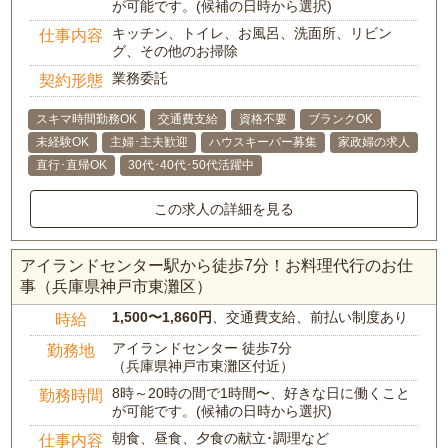
が可能です。(候補の日時から選択)
キッチン、トイレ、お風呂、洗面所、リビン
仕事内容
グ、その他のお掃除
業務委託
契約形態
スキマ時間勤務OK
交通費支給
資格不要
ブランクOK
未経験OK
主婦･主夫歓迎
ハウスキーパー募集
家政婦の求人
直行･直帰OK
30代･40代･50代活躍中
この求人の詳細を見る
アイランドセンター駅から徒歩7分！お料理代行のお仕
事（兵庫県神戸市東灘区）
1,500〜1,860円
、交通費支給、前払い制度あり
時給
アイランドセンター 徒歩7分
勤務地
（兵庫県神戸市東灘区付近）
8時～20時の間で1時間〜、好きな日に働くこと
勤務時間
が可能です。(候補の日時から選択)
朝食、昼食、夕食の献立･調理など
仕事内容