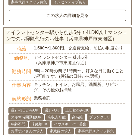
家事代行スタッフ募集
インセンティブあり
この求人の詳細を見る
アイランドセンター駅から徒歩5分！4LDK以上マンショ
ンでのお掃除代行のお仕事（兵庫県神戸市東灘区）
1,500〜1,860円
、交通費支給、前払い制度あり
時給
アイランドセンター 徒歩5分
勤務地
（兵庫県神戸市東灘区付近）
8時～20時の間で1時間〜、好きな日に働くこと
勤務時間
が可能です。(候補の日時から選択)
キッチン、トイレ、お風呂、洗面所、リビン
仕事内容
グ、その他のお掃除
業務委託
契約形態
週2〜3日からOK
週1〜OK
土日祝のみOK
スキマ時間勤務OK
高収入可能
高時給
ブランクOK
年齢不問
未経験OK
ハウスキーパー募集
お手伝いさんの求人
家政婦の求人
家事代行スタッフ募集