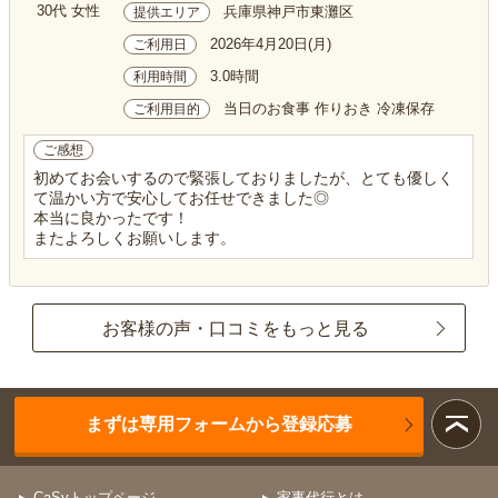
30代 女性
兵庫県神戸市東灘区
提供エリア
2026年4月20日(月)
ご利用日
3.0時間
利用時間
当日のお食事 作りおき 冷凍保存
ご利用目的
ご感想
初めてお会いするので緊張しておりましたが、とても優しく
て温かい方で安心してお任せできました◎
本当に良かったです！
またよろしくお願いします。
お客様の声・口コミをもっと見る
まずは専用フォームから登録応募
CaSyトップページ
家事代行とは