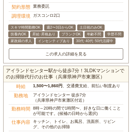
業務委託
契約形態
ガスコンロ2口
調理環境
スキマ時間勤務OK
週2〜3日からOK
土日祝のみOK
扶養内OK
昇給･昇格あり
ブランクOK
年齢不問
学歴不問
家政婦の求人
インセンティブあり
30代･40代･50代活躍中
この求人の詳細を見る
アイランドセンター駅から徒歩7分！3LDKマンションで
のお掃除代行のお仕事（兵庫県神戸市東灘区）
1,500〜1,860円
、交通費支給、前払い制度あり
時給
アイランドセンター 徒歩7分
勤務地
（兵庫県神戸市東灘区付近）
8時～20時の間で1時間〜、好きな日に働くこと
勤務時間
が可能です。(候補の日時から選択)
キッチン、トイレ、お風呂、洗面所、リビン
仕事内容
グ、その他のお掃除