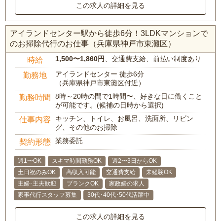
この求人の詳細を見る
アイランドセンター駅から徒歩6分！3LDKマンションで
のお掃除代行のお仕事（兵庫県神戸市東灘区）
1,500〜1,860円
、交通費支給、前払い制度あり
時給
アイランドセンター 徒歩6分
勤務地
（兵庫県神戸市東灘区付近）
8時～20時の間で1時間〜、好きな日に働くこと
勤務時間
が可能です。(候補の日時から選択)
キッチン、トイレ、お風呂、洗面所、リビン
仕事内容
グ、その他のお掃除
業務委託
契約形態
週1〜OK
スキマ時間勤務OK
週2〜3日からOK
土日祝のみOK
高収入可能
交通費支給
未経験OK
主婦･主夫歓迎
ブランクOK
家政婦の求人
家事代行スタッフ募集
30代･40代･50代活躍中
この求人の詳細を見る