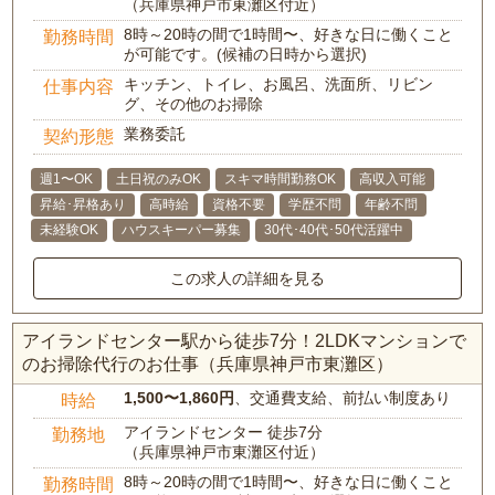
（兵庫県神戸市東灘区付近）
8時～20時の間で1時間〜、好きな日に働くこと
勤務時間
が可能です。(候補の日時から選択)
キッチン、トイレ、お風呂、洗面所、リビン
仕事内容
グ、その他のお掃除
業務委託
契約形態
週1〜OK
土日祝のみOK
スキマ時間勤務OK
高収入可能
昇給･昇格あり
高時給
資格不要
学歴不問
年齢不問
未経験OK
ハウスキーパー募集
30代･40代･50代活躍中
この求人の詳細を見る
アイランドセンター駅から徒歩7分！2LDKマンションで
のお掃除代行のお仕事（兵庫県神戸市東灘区）
1,500〜1,860円
、交通費支給、前払い制度あり
時給
アイランドセンター 徒歩7分
勤務地
（兵庫県神戸市東灘区付近）
8時～20時の間で1時間〜、好きな日に働くこと
勤務時間