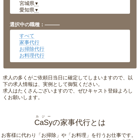
宮城県
▼
愛知県
▼
福井県
▼
岡山県
▼
選択中の職種：———
広島県
▼
すべて
沖縄県
▼
家事代行
お掃除代行
お料理代行
求人の多くがご依頼日当日に確定してしまいますので、以
下の求人情報は、実例として御覧ください。
求人はたくさんございますので、ぜひキャスト登録よろし
くお願いします。
カジー
CaSy
の家事代行とは
お客様に代わり「
お掃除
」や「
お料理
」を行うお仕事です。