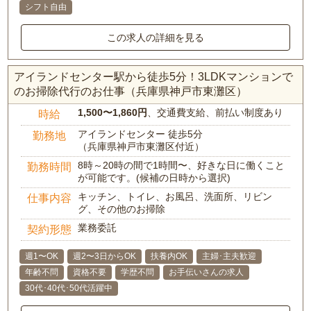
シフト自由
この求人の詳細を見る
アイランドセンター駅から徒歩5分！3LDKマンションで
のお掃除代行のお仕事（兵庫県神戸市東灘区）
1,500〜1,860円
、交通費支給、前払い制度あり
時給
アイランドセンター 徒歩5分
勤務地
（兵庫県神戸市東灘区付近）
8時～20時の間で1時間〜、好きな日に働くこと
勤務時間
が可能です。(候補の日時から選択)
キッチン、トイレ、お風呂、洗面所、リビン
仕事内容
グ、その他のお掃除
業務委託
契約形態
週1〜OK
週2〜3日からOK
扶養内OK
主婦･主夫歓迎
年齢不問
資格不要
学歴不問
お手伝いさんの求人
30代･40代･50代活躍中