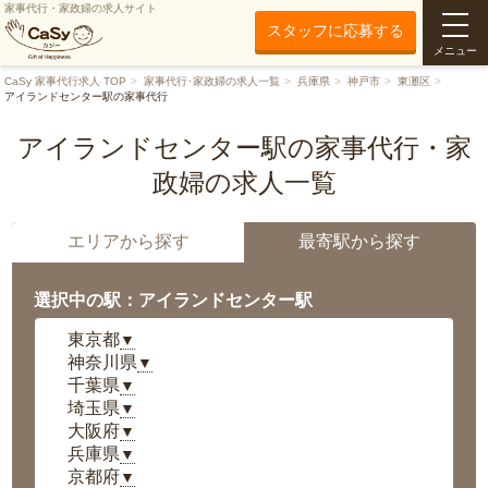
家事代行・家政婦の求人サイト
スタッフに応募する
メニュー
CaSy 家事代行求人 TOP
家事代行･家政婦の求人一覧
兵庫県
神戸市
東灘区
アイランドセンター駅の家事代行
アイランドセンター駅の家事代行・家
政婦の求人一覧
エリアから探す
最寄駅から探す
選択中の駅：アイランドセンター駅
東京都
▼
神奈川県
▼
千葉県
▼
埼玉県
▼
大阪府
▼
兵庫県
▼
京都府
▼