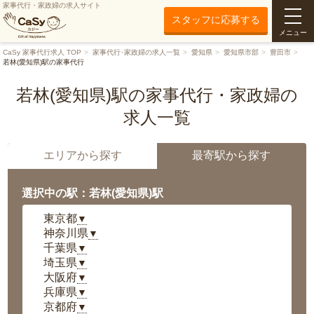
家事代行・家政婦の求人サイト
スタッフに応募する
メニュー
CaSy 家事代行求人 TOP
家事代行･家政婦の求人一覧
愛知県
愛知県市部
豊田市
若林(愛知県)駅の家事代行
若林(愛知県)駅の家事代行・家政婦の
求人一覧
エリアから探す
最寄駅から探す
選択中の駅：若林(愛知県)駅
東京都
▼
神奈川県
▼
千葉県
▼
埼玉県
▼
大阪府
▼
兵庫県
▼
京都府
▼