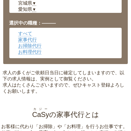
宮城県
▼
愛知県
▼
福井県
▼
岡山県
▼
選択中の職種：———
広島県
▼
すべて
沖縄県
▼
家事代行
お掃除代行
お料理代行
求人の多くがご依頼日当日に確定してしまいますので、以
下の求人情報は、実例として御覧ください。
求人はたくさんございますので、ぜひキャスト登録よろし
くお願いします。
カジー
CaSy
の家事代行とは
お客様に代わり「
お掃除
」や「
お料理
」を行うお仕事です。