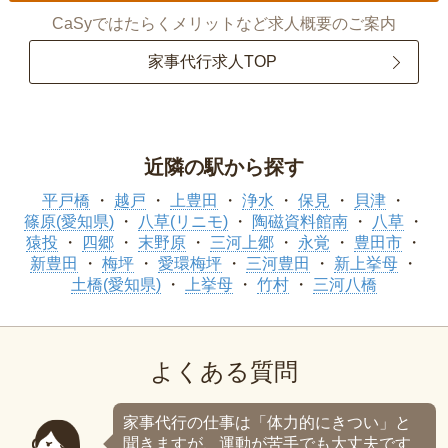
CaSyではたらくメリットなど求人概要のご案内
家事代行求人TOP
近隣の駅から探す
平戸橋
越戸
上豊田
浄水
保見
貝津
篠原(愛知県)
八草(リニモ)
陶磁資料館南
八草
猿投
四郷
末野原
三河上郷
永覚
豊田市
新豊田
梅坪
愛環梅坪
三河豊田
新上挙母
土橋(愛知県)
上挙母
竹村
三河八橋
よくある質問
家事代行の仕事は「体力的にきつい」と
聞きますが、運動が苦手でも大丈夫です