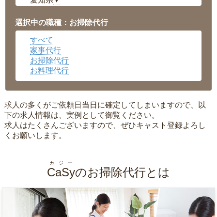
▼
福井県
▼
岡山県
▼
選択中の職種：お掃除代行
広島県
▼
すべて
沖縄県
▼
家事代行
お掃除代行
お料理代行
求人の多くがご依頼日当日に確定してしまいますので、以
下の求人情報は、実例として御覧ください。
求人はたくさんございますので、ぜひキャスト登録よろし
くお願いします。
カジー
CaSy
のお掃除代行とは