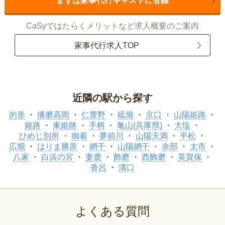
まずは家事代行キャストに登録
CaSyではたらくメリットなど求人概要のご案内
家事代行求人TOP
近隣の駅から探す
的形
播磨高岡
仁豊野
砥堀
京口
山陽姫路
姫路
東姫路
手柄
亀山(兵庫県)
大塩
ひめじ別所
御着
夢前川
山陽天満
平松
広畑
はりま勝原
網干
山陽網干
余部
太市
八家
白浜の宮
妻鹿
飾磨
西飾磨
英賀保
香呂
溝口
よくある質問