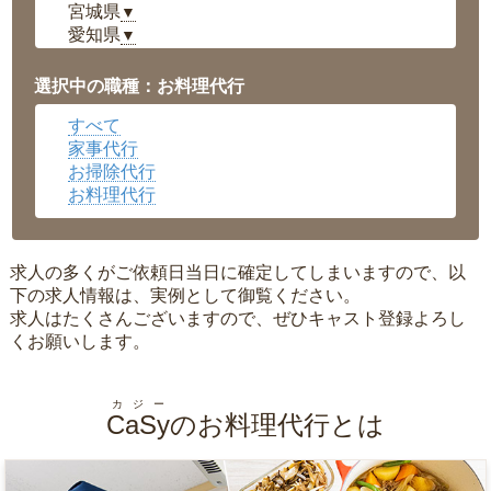
宮城県
▼
愛知県
▼
福井県
▼
岡山県
▼
選択中の職種：お料理代行
広島県
▼
すべて
沖縄県
▼
家事代行
お掃除代行
お料理代行
求人の多くがご依頼日当日に確定してしまいますので、以
下の求人情報は、実例として御覧ください。
求人はたくさんございますので、ぜひキャスト登録よろし
くお願いします。
カジー
CaSy
のお料理代行とは