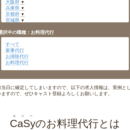
大阪府
▼
兵庫県
▼
京都府
▼
宮城県
▼
愛知県
▼
選択中の職種：お料理代行
福井県
▼
岡山県
▼
すべて
広島県
▼
家事代行
沖縄県
▼
お掃除代行
お料理代行
日当日に確定してしまいますので、以下の求人情報は、実例と
いますので、ぜひキャスト登録よろしくお願いします。
カジー
CaSy
のお料理代行とは