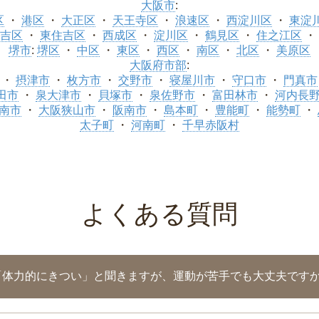
大阪市
:
区
港区
大正区
天王寺区
浪速区
西淀川区
東淀
吉区
東住吉区
西成区
淀川区
鶴見区
住之江区
堺市
:
堺区
中区
東区
西区
南区
北区
美原区
大阪府市部
:
摂津市
枚方市
交野市
寝屋川市
守口市
門真市
田市
泉大津市
貝塚市
泉佐野市
富田林市
河内長
南市
大阪狭山市
阪南市
島本町
豊能町
能勢町
太子町
河南町
千早赤阪村
よくある質問
「体力的にきつい」と聞きますが、運動が苦手でも大丈夫です