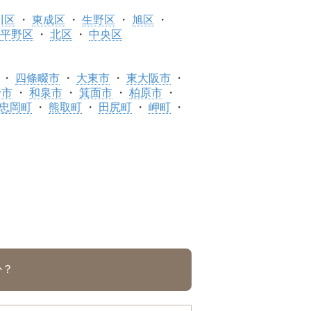
川区
東成区
生野区
旭区
平野区
北区
中央区
四條畷市
大東市
東大阪市
野市
和泉市
箕面市
柏原市
忠岡町
熊取町
田尻町
岬町
か？