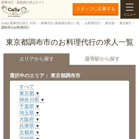
家事代行・家政婦の求人サイト
スタッフに応募する
メニュー
CaSy 家事代行求人 TOP
家事代行･家政婦の求人一覧
お料理代行
東京都
東京都下
調布市のお料理代行
東京都調布市のお料理代行の求人一覧
エリアから探す
最寄駅から探す
選択中のエリア： 東京都調布市
すべて
東京都
▼
神奈川県
▼
千葉県
▼
埼玉県
▼
大阪府
▼
兵庫県
▼
京都府
▼
宮城県