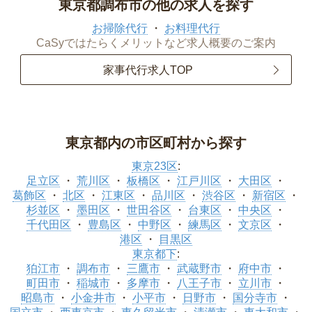
東京都調布市の他の求人を探す
お掃除代行
お料理代行
CaSyではたらくメリットなど求人概要のご案内
家事代行求人TOP
東京都内の市区町村から探す
東京23区
:
足立区
荒川区
板橋区
江戸川区
大田区
葛飾区
北区
江東区
品川区
渋谷区
新宿区
杉並区
墨田区
世田谷区
台東区
中央区
千代田区
豊島区
中野区
練馬区
文京区
港区
目黒区
東京都下
:
狛江市
調布市
三鷹市
武蔵野市
府中市
町田市
稲城市
多摩市
八王子市
立川市
昭島市
小金井市
小平市
日野市
国分寺市