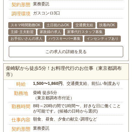
業務委託
契約形態
ガスコンロ3口
調理環境
スキマ時間勤務OK
土日祝のみOK
交通費支給
扶養内OK
主婦･主夫歓迎
家政婦の求人
家事代行スタッフ募集
お手伝いさんの求人
ハウスキーパー募集
インセンティブあり
この求人の詳細を見る
柴崎駅から徒歩5分！お料理代行のお仕事（東京都調布
市）
1,500〜1,860円
、交通費支給、前払い制度あり
時給
柴崎 徒歩5分
勤務地
（東京都調布市付近）
8時～20時の間で1時間〜、好きな日に働くこと
勤務時間
が可能です。(候補の日時から選択)
朝食、昼食、夕食の献立･調理など
仕事内容
業務委託
契約形態