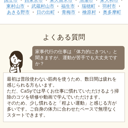
国立市
西東京市
東久留米市
清瀬市
東大和市
東村山市
武蔵村山市
福生市
瑞穂町
羽村市
あきる野市
日の出町
青梅市
檜原村
奥多摩町
よくある質問
家事代行の仕事は「体力的にきつい」と
聞きますが、運動が苦手でも大丈夫です
か？
最初は普段使わない筋肉を使うため、数日間は疲れを
感じられる方もいます。
ただ、CaSyでは早くお仕事に慣れていただけるよう掃
除のコツを研修や動画で学んでいただけます。
そのため、少し慣れると「程よい運動」と感じる方が
多いです。ご自身の体力に合わせたペースで無理なく
スタートできます。