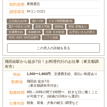
業務委託
契約形態
IHコンロ2口
調理環境
土日祝のみOK
週1〜OK
スキマ時間勤務OK
週2〜3日からOK
高収入可能
高時給
昇給･昇格あり
交通費支給
未経験OK
主婦･主夫歓迎
お手伝いさんの求人
30代･40代･50代活躍中
シフト自由
この求人の詳細を見る
飛田給駅から徒歩7分！お料理代行のお仕事（東京都調
布市）
1,500〜1,860円
、交通費支給、前払い制度あり
時給
飛田給 徒歩7分
勤務地
（東京都調布市付近）
8時～20時の間で1時間〜、好きな日に働くこと
勤務時間
が可能です。(候補の日時から選択)
朝食、昼食、夕食の献立･調理など
仕事内容