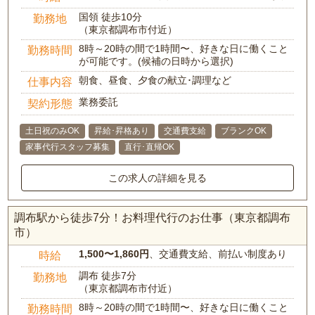
国領 徒歩10分
勤務地
（東京都調布市付近）
8時～20時の間で1時間〜、好きな日に働くこと
勤務時間
が可能です。(候補の日時から選択)
朝食、昼食、夕食の献立･調理など
仕事内容
業務委託
契約形態
土日祝のみOK
昇給･昇格あり
交通費支給
ブランクOK
家事代行スタッフ募集
直行･直帰OK
この求人の詳細を見る
調布駅から徒歩7分！お料理代行のお仕事（東京都調布
市）
1,500〜1,860円
、交通費支給、前払い制度あり
時給
調布 徒歩7分
勤務地
（東京都調布市付近）
8時～20時の間で1時間〜、好きな日に働くこと
勤務時間