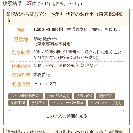
27
検索結果：
件
(1〜10件を表示しています)
柴崎駅から徒歩7分！お料理代行のお仕事（東京都調布
市）
1,500〜1,860円
、交通費支給、前払い制度あり
時給
柴崎 徒歩7分
勤務地
（東京都調布市付近）
8時～20時の間で1時間〜、好きな日に働くこと
勤務時間
が可能です。(候補の日時から選択)
朝食、昼食、夕食の献立･調理など
仕事内容
業務委託
契約形態
IHコンロ2口
調理環境
スキマ時間勤務OK
昇給･昇格あり
扶養内OK
資格不要
年齢不問
学歴不問
ハウスキーパー募集
インセンティブあり
この求人の詳細を見る
調布駅から徒歩2分！お料理代行のお仕事（東京都調布