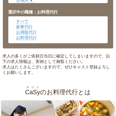
▼
愛知県
▼
福井県
▼
選択中の職種：お料理代行
岡山県
▼
すべて
広島県
▼
家事代行
沖縄県
▼
お掃除代行
お料理代行
求人の多くがご依頼日当日に確定してしまいますので、以
下の求人情報は、実例として御覧ください。
求人はたくさんございますので、ぜひキャスト登録よろし
くお願いします。
カジー
CaSy
のお料理代行とは