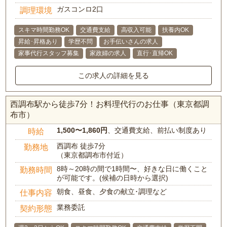
ガスコンロ2口
調理環境
スキマ時間勤務OK
交通費支給
高収入可能
扶養内OK
昇給･昇格あり
学歴不問
お手伝いさんの求人
家事代行スタッフ募集
家政婦の求人
直行･直帰OK
この求人の詳細を見る
西調布駅から徒歩7分！お料理代行のお仕事（東京都調
布市）
1,500〜1,860円
、交通費支給、前払い制度あり
時給
西調布 徒歩7分
勤務地
（東京都調布市付近）
8時～20時の間で1時間〜、好きな日に働くこと
勤務時間
が可能です。(候補の日時から選択)
朝食、昼食、夕食の献立･調理など
仕事内容
業務委託
契約形態