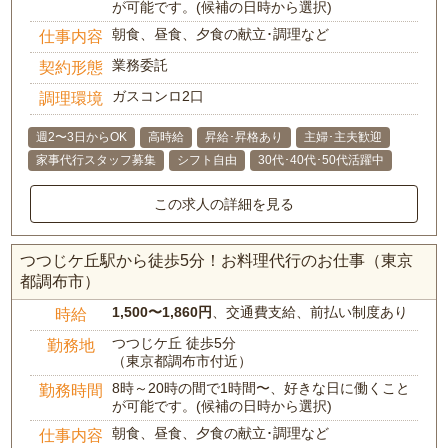
が可能です。(候補の日時から選択)
朝食、昼食、夕食の献立･調理など
仕事内容
業務委託
契約形態
ガスコンロ2口
調理環境
週2〜3日からOK
高時給
昇給･昇格あり
主婦･主夫歓迎
家事代行スタッフ募集
シフト自由
30代･40代･50代活躍中
この求人の詳細を見る
つつじケ丘駅から徒歩5分！お料理代行のお仕事（東京
都調布市）
1,500〜1,860円
、交通費支給、前払い制度あり
時給
つつじケ丘 徒歩5分
勤務地
（東京都調布市付近）
8時～20時の間で1時間〜、好きな日に働くこと
勤務時間
が可能です。(候補の日時から選択)
朝食、昼食、夕食の献立･調理など
仕事内容