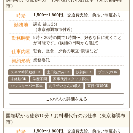
市）
1,500〜1,860円
、交通費支給、前払い制度あり
時給
調布 徒歩2分
勤務地
（東京都調布市付近）
8時～20時の間で1時間〜、好きな日に働くこと
勤務時間
が可能です。(候補の日時から選択)
朝食、昼食、夕食の献立･調理など
仕事内容
業務委託
契約形態
スキマ時間勤務OK
土日祝のみOK
扶養内OK
ブランクOK
未経験OK
学歴不問
家事代行スタッフ募集
ハウスキーパー募集
お手伝いさんの求人
直行･直帰OK
この求人の詳細を見る
国領駅から徒歩10分！お料理代行のお仕事（東京都調布
市）
1,500〜1,860円
、交通費支給、前払い制度あり
時給