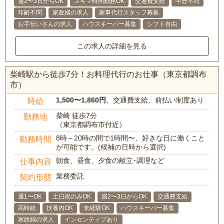
週2〜3日からOK
スキマ時間勤務OK
交通費支給
学歴不問
年齢不問
家政婦の求人
家事代行スタッフ募集
お手伝いさんの求人
ハウスキーパー募集
シフト自由
この求人の詳細を見る
柴崎駅から徒歩7分！お料理代行のお仕事（東京都調布
市）
1,500〜1,860円
、交通費支給、前払い制度あり
時給
柴崎 徒歩7分
勤務地
（東京都調布市付近）
8時～20時の間で1時間〜、好きな日に働くこと
勤務時間
が可能です。(候補の日時から選択)
朝食、昼食、夕食の献立･調理など
仕事内容
業務委託
契約形態
週1〜OK
土日祝のみOK
週2〜3日からOK
交通費支給
高時給
扶養内OK
未経験OK
ハウスキーパー募集
家政婦の求人
インセンティブあり