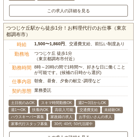
この求人の詳細を見る
つつじケ丘駅から徒歩1分！お料理代行のお仕事（東京
都調布市）
1,500〜1,860円
、交通費支給、前払い制度あり
時給
つつじケ丘 徒歩1分
勤務地
（東京都調布市付近）
8時～20時の間で1時間〜、好きな日に働くこと
勤務時間
が可能です。(候補の日時から選択)
朝食、昼食、夕食の献立･調理など
仕事内容
業務委託
契約形態
土日祝のみOK
スキマ時間勤務OK
週2〜3日からOK
週1〜OK
扶養内OK
高収入可能
交通費支給
未経験OK
ハウスキーパー募集
家政婦の求人
お手伝いさんの求人
家事代行スタッフ募集
30代･40代･50代活躍中