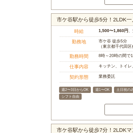
市ケ谷駅から徒歩5分！2LDK
1,500〜1,860円
、
時給
市ケ谷 徒歩5分
勤務地
（東京都千代田区
8時～20時の間
勤務時間
キッチン、トイレ
仕事内容
業務委託
契約形態
週2〜3日からOK
週1〜OK
土日祝のみ
シフト自由
市ケ谷駅から徒歩7分！2LDK