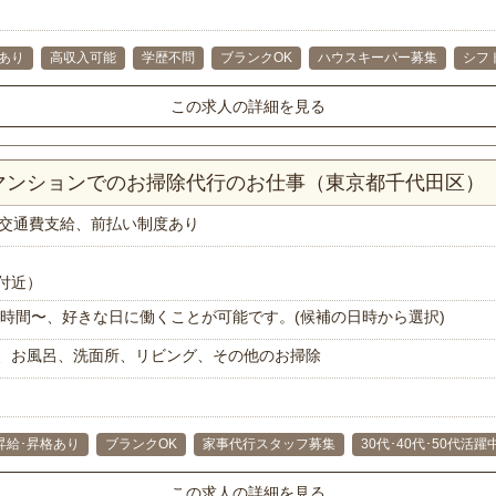
あり
高収入可能
学歴不問
ブランクOK
ハウスキーパー募集
シフ
この求人の詳細を見る
Kマンションでのお掃除代行のお仕事（東京都千代田区）
交通費支給、前払い制度あり
付近）
で1時間〜、好きな日に働くことが可能です。(候補の日時から選択)
、お風呂、洗面所、リビング、その他のお掃除
昇給･昇格あり
ブランクOK
家事代行スタッフ募集
30代･40代･50代活躍
この求人の詳細を見る