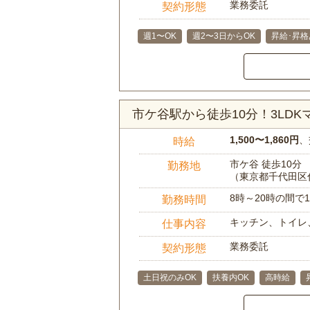
業務委託
契約形態
週1〜OK
週2〜3日からOK
昇給･昇格
市ケ谷駅から徒歩10分！3LD
1,500〜1,860円
、
時給
市ケ谷 徒歩10分
勤務地
（東京都千代田区
8時～20時の間
勤務時間
キッチン、トイレ
仕事内容
業務委託
契約形態
土日祝のみOK
扶養内OK
高時給