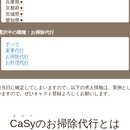
兵庫県
▼
京都府
▼
宮城県
▼
愛知県
▼
福井県
▼
選択中の職種：お掃除代行
岡山県
▼
広島県
▼
すべて
沖縄県
▼
家事代行
お掃除代行
お料理代行
日当日に確定してしまいますので、以下の求人情報は、実例と
いますので、ぜひキャスト登録よろしくお願いします。
カジー
CaSy
のお掃除代行とは