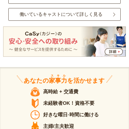
働いているキャストについて詳しく見る
スキル
あなたの
家事力
を活かせます
高時給 + 交通費
未経験者OK！資格不要
好きな曜日·時間に働ける
主婦/主夫歓迎