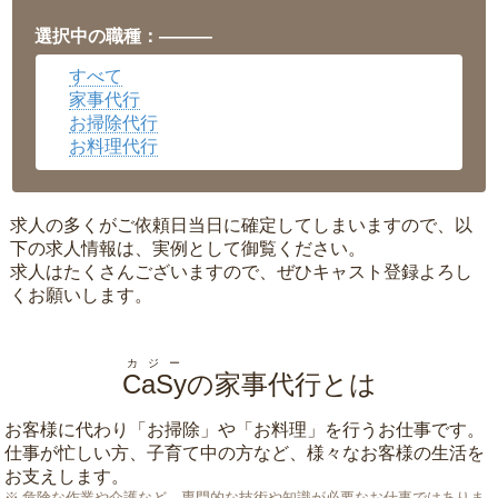
福井県
▼
岡山県
▼
選択中の職種：———
広島県
▼
すべて
沖縄県
▼
家事代行
お掃除代行
お料理代行
求人の多くがご依頼日当日に確定してしまいますので、以
下の求人情報は、実例として御覧ください。
求人はたくさんございますので、ぜひキャスト登録よろし
くお願いします。
カジー
CaSy
の家事代行とは
お客様に代わり「
お掃除
」や「
お料理
」を行うお仕事です。
仕事が忙しい方、子育て中の方など、様々なお客様の生活を
お支えします。
危険な作業や介護など、専門的な技術や知識が必要なお仕事ではありま