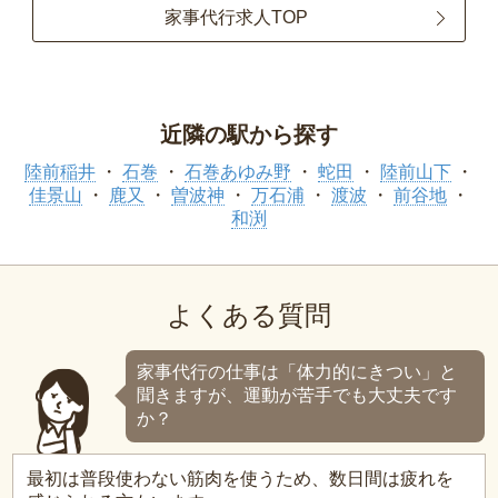
家事代行求人TOP
近隣の駅から探す
陸前稲井
石巻
石巻あゆみ野
蛇田
陸前山下
佳景山
鹿又
曽波神
万石浦
渡波
前谷地
和渕
よくある質問
家事代行の仕事は「体力的にきつい」と
聞きますが、運動が苦手でも大丈夫です
か？
最初は普段使わない筋肉を使うため、数日間は疲れを