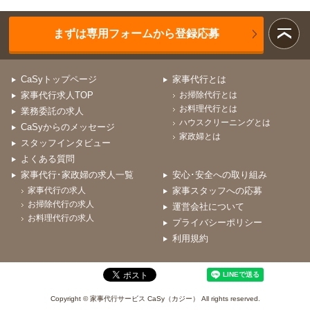
まずは専用フォームから登録応募
CaSyトップページ
家事代行とは
家事代行求人TOP
お掃除代行とは
お料理代行とは
業務委託の求人
ハウスクリーニングとは
CaSyからのメッセージ
家政婦とは
スタッフインタビュー
よくある質問
家事代行･家政婦の求人一覧
安心･安全への取り組み
家事代行の求人
家事スタッフへの応募
お掃除代行の求人
運営会社について
お料理代行の求人
プライバシーポリシー
利用規約
Copyright © 家事代行サービス CaSy（カジー） All rights reserved.