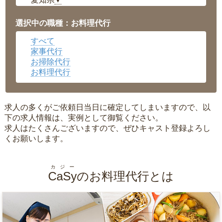
▼
福井県
▼
岡山県
▼
選択中の職種：お料理代行
広島県
▼
すべて
沖縄県
▼
家事代行
お掃除代行
お料理代行
求人の多くがご依頼日当日に確定してしまいますので、以
下の求人情報は、実例として御覧ください。
求人はたくさんございますので、ぜひキャスト登録よろし
くお願いします。
カジー
CaSy
のお料理代行とは