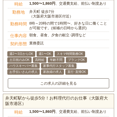
1,500〜1,860円
、交通費支給、前払い制度あり
時給
弁天町 徒歩7分
勤務地
（大阪府大阪市港区付近）
8時～20時の間で1時間〜、好きな日に働くこと
勤務時間
が可能です。(候補の日時から選択)
朝食、昼食、夕食の献立･調理など
仕事内容
業務委託
契約形態
週2〜3日からOK
週1〜OK
スキマ時間勤務OK
土日祝のみOK
高時給
年齢不問
ブランクOK
ハウスキーパー募集
家事代行スタッフ募集
お手伝いさんの求人
家政婦の求人
直行･直帰OK
この求人の詳細を見る
弁天町駅から徒歩5分！お料理代行のお仕事（大阪府大
阪市港区）
1,500〜1,860円
、交通費支給、前払い制度あり
時給