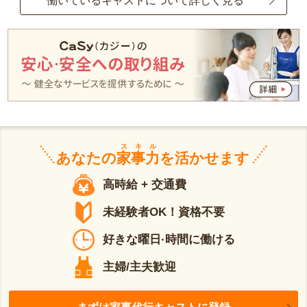
働いているキャストについて詳しく見る
スキル
あなたの
家事力
を活かせます
高時給 + 交通費
未経験者OK！資格不要
好きな曜日·時間に働ける
主婦/主夫歓迎