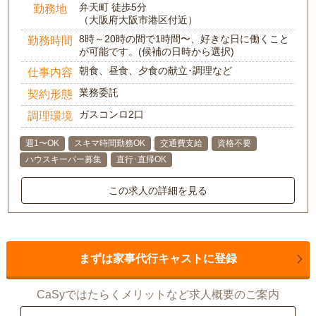
弁天町 徒歩5分
勤務地
（大阪府大阪市港区付近）
8時～20時の間で1時間〜、好きな日に働くこと
勤務時間
が可能です。(候補の日時から選択)
朝食、昼食、夕食の献立･調理など
仕事内容
業務委託
契約形態
ガスコンロ2口
調理環境
週1〜OK
スキマ時間勤務OK
交通費支給
資格不要
ハウスキーパー募集
直行･直帰OK
この求人の詳細を見る
まずは家事代行キャストに登録
CaSyではたらくメリットなど求人概要のご案内