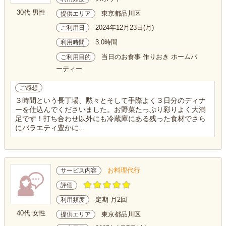
30代 男性
東京都品川区
提供エリア
2024年12月23日(月)
ご利用日
3.0時間
利用時間
当日のお食事 作りおき ホームパ
ご利用目的
ーティー
ご感想
３時間という長丁場、黙々とそして手際よく３日分のディナ
ーを仕込んでくださいました。お野菜たっぷり彩りよく大満
足です！打ち合わせ以外にも冷蔵庫にある残った食材でさら
にバラエティ豊かに...
お料理代行
サービス内容
評価
定期 月2回
利用頻度
40代 女性
東京都品川区
提供エリア