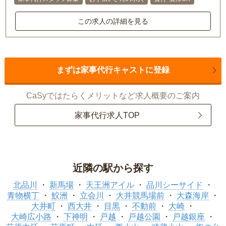
この求人の詳細を見る
まずは家事代行キャストに登録
CaSyではたらくメリットなど求人概要のご案内
家事代行求人TOP
近隣の駅から探す
北品川
新馬場
天王洲アイル
品川シーサイド
青物横丁
鮫洲
立会川
大井競馬場前
大森海岸
大井町
西大井
目黒
不動前
大崎
大崎広小路
下神明
戸越
戸越公園
戸越銀座