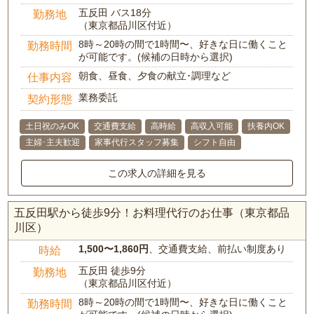
五反田 バス18分
勤務地
（東京都品川区付近）
8時～20時の間で1時間〜、好きな日に働くこと
勤務時間
が可能です。(候補の日時から選択)
朝食、昼食、夕食の献立･調理など
仕事内容
業務委託
契約形態
土日祝のみOK
交通費支給
高時給
高収入可能
扶養内OK
主婦･主夫歓迎
家事代行スタッフ募集
シフト自由
この求人の詳細を見る
五反田駅から徒歩9分！お料理代行のお仕事（東京都品
川区）
1,500〜1,860円
、交通費支給、前払い制度あり
時給
五反田 徒歩9分
勤務地
（東京都品川区付近）
8時～20時の間で1時間〜、好きな日に働くこと
勤務時間