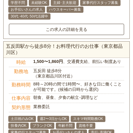
学歴不問
未経験OK
主婦･主夫歓迎
家事代行スタッフ募集
お手伝いさんの求人
ハウスキーパー募集
30代･40代･50代活躍中
この求人の詳細を見る
五反田駅から徒歩8分！お料理代行のお仕事（東京都品
川区）
1,500〜1,860円
、交通費支給、前払い制度あり
時給
五反田 徒歩8分
勤務地
（東京都品川区付近）
8時～20時の間で1時間〜、好きな日に働くこと
勤務時間
が可能です。(候補の日時から選択)
朝食、昼食、夕食の献立･調理など
仕事内容
業務委託
契約形態
土日祝のみOK
週2〜3日からOK
スキマ時間勤務OK
扶養内OK
ブランクOK
年齢不問
資格不要
家事代行スタッフ募集
お手伝いさんの求人
直行･直帰OK