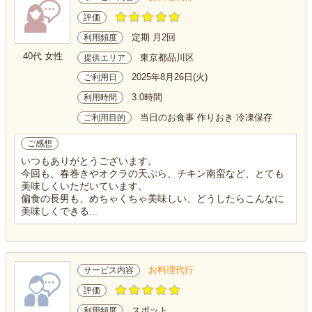
評価
定期 月2回
利用頻度
40代 女性
東京都品川区
提供エリア
2025年8月26日(火)
ご利用日
3.0時間
利用時間
当日のお食事 作りおき 冷凍保存
ご利用目的
ご感想
いつもありがとうございます。
今回も、春巻きやオクラの天ぷら、チキン南蛮など、とても
美味しくいただいています。
偏食の長男も、めちゃくちゃ美味しい、どうしたらこんなに
美味しくできる...
お料理代行
サービス内容
評価
スポット
利用頻度