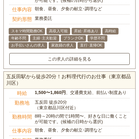
が可能です。(候補の日時から選択)
朝食、昼食、夕食の献立･調理など
仕事内容
業務委託
契約形態
スキマ時間勤務OK
高収入可能
昇給･昇格あり
高時給
年齢不問
主婦･主夫歓迎
ブランクOK
学歴不問
お手伝いさんの求人
家政婦の求人
直行･直帰OK
この求人の詳細を見る
五反田駅から徒歩20分！お料理代行のお仕事（東京都品
川区）
1,500〜1,860円
、交通費支給、前払い制度あり
時給
五反田 徒歩20分
勤務地
（東京都品川区付近）
8時～20時の間で1時間〜、好きな日に働くこと
勤務時間
が可能です。(候補の日時から選択)
朝食、昼食、夕食の献立･調理など
仕事内容