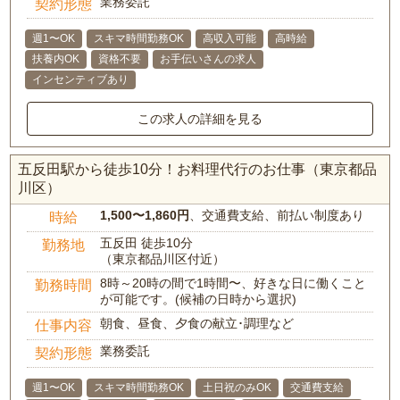
業務委託
契約形態
週1〜OK
スキマ時間勤務OK
高収入可能
高時給
扶養内OK
資格不要
お手伝いさんの求人
インセンティブあり
この求人の詳細を見る
五反田駅から徒歩10分！お料理代行のお仕事（東京都品
川区）
1,500〜1,860円
、交通費支給、前払い制度あり
時給
五反田 徒歩10分
勤務地
（東京都品川区付近）
8時～20時の間で1時間〜、好きな日に働くこと
勤務時間
が可能です。(候補の日時から選択)
朝食、昼食、夕食の献立･調理など
仕事内容
業務委託
契約形態
週1〜OK
スキマ時間勤務OK
土日祝のみOK
交通費支給