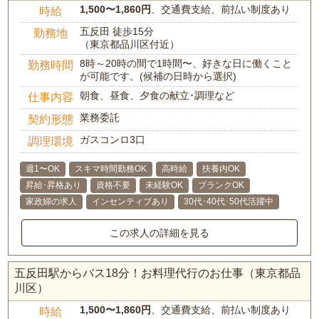
1,500〜1,860円
、交通費支給、前払い制度あり
時給
五反田 徒歩15分
勤務地
（東京都品川区付近）
8時～20時の間で1時間〜、好きな日に働くこと
勤務時間
が可能です。(候補の日時から選択)
朝食、昼食、夕食の献立･調理など
仕事内容
業務委託
契約形態
ガスコンロ3口
調理環境
週1〜OK
スキマ時間勤務OK
高時給
扶養内OK
昇給･昇格あり
資格不要
未経験OK
ブランクOK
家政婦の求人
インセンティブあり
30代･40代･50代活躍中
この求人の詳細を見る
五反田駅からバス18分！お料理代行のお仕事（東京都品
川区）
1,500〜1,860円
、交通費支給、前払い制度あり
時給