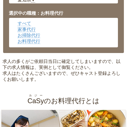
▼
福井県
▼
岡山県
▼
選択中の職種：お料理代行
広島県
▼
すべて
沖縄県
▼
家事代行
お掃除代行
お料理代行
求人の多くがご依頼日当日に確定してしまいますので、以
下の求人情報は、実例として御覧ください。
求人はたくさんございますので、ぜひキャスト登録よろし
くお願いします。
カジー
CaSy
のお料理代行とは