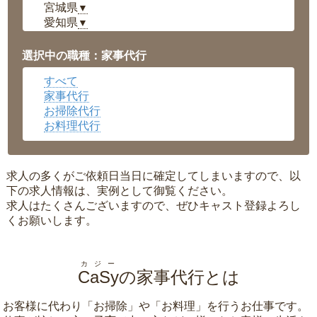
宮城県
▼
愛知県
▼
福井県
▼
岡山県
▼
選択中の職種：家事代行
広島県
▼
すべて
沖縄県
▼
家事代行
お掃除代行
お料理代行
求人の多くがご依頼日当日に確定してしまいますので、以
下の求人情報は、実例として御覧ください。
求人はたくさんございますので、ぜひキャスト登録よろし
くお願いします。
カジー
CaSy
の家事代行とは
お客様に代わり「
お掃除
」や「
お料理
」を行うお仕事です。