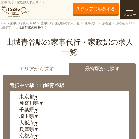
家事代行・家政婦の求人サイト
スタッフに応募する
メニュー
CaSy 家事代行求人 TOP
家事代行･家政婦の求人一覧
家事代行
京都府
京都府市部
城陽市
山城青谷駅の家事代行
山城青谷駅の家事代行・家政婦の求人
一覧
エリアから探す
最寄駅から探す
選択中の駅：山城青谷駅
東京都
▼
神奈川県
▼
千葉県
▼
埼玉県
▼
大阪府
▼
兵庫県
▼
京都府
▼