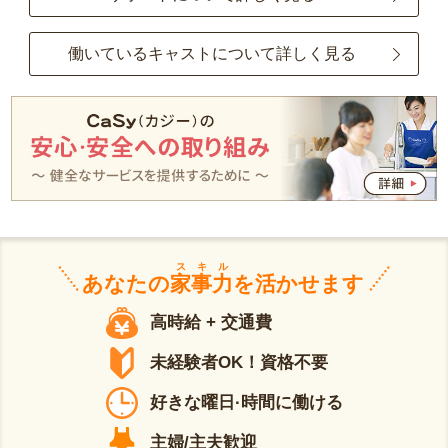
働いているキャストについて詳しく見る
スキル
あなたの
家事力
を活かせます
高時給 + 交通費
未経験者OK！資格不要
好きな曜日·時間に働ける
主婦/主夫歓迎