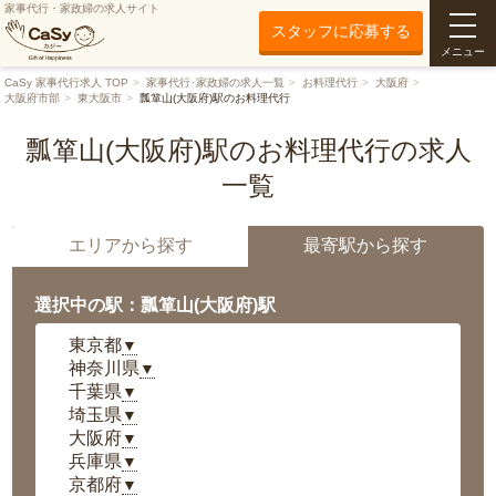
家事代行・家政婦の求人サイト
スタッフに応募する
メニュー
CaSy 家事代行求人 TOP
家事代行･家政婦の求人一覧
お料理代行
大阪府
大阪府市部
東大阪市
瓢箪山(大阪府)駅のお料理代行
瓢箪山(大阪府)駅のお料理代行の求人
一覧
エリアから探す
最寄駅から探す
選択中の駅：瓢箪山(大阪府)駅
東京都
▼
神奈川県
▼
千葉県
▼
埼玉県
▼
大阪府
▼
兵庫県
▼
京都府
▼