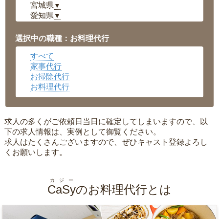
宮城県
▼
愛知県
▼
福井県
▼
岡山県
▼
選択中の職種：お料理代行
広島県
▼
すべて
沖縄県
▼
家事代行
お掃除代行
お料理代行
求人の多くがご依頼日当日に確定してしまいますので、以
下の求人情報は、実例として御覧ください。
求人はたくさんございますので、ぜひキャスト登録よろし
くお願いします。
カジー
CaSy
のお料理代行とは