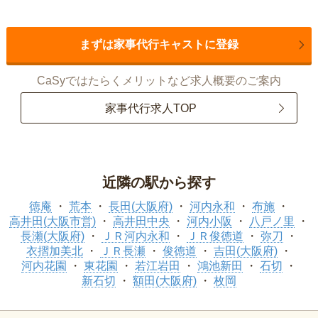
まずは家事代行キャストに登録
CaSyではたらくメリットなど求人概要のご案内
家事代行求人TOP
近隣の駅から探す
徳庵
荒本
長田(大阪府)
河内永和
布施
高井田(大阪市営)
高井田中央
河内小阪
八戸ノ里
長瀬(大阪府)
ＪＲ河内永和
ＪＲ俊徳道
弥刀
衣摺加美北
ＪＲ長瀬
俊徳道
吉田(大阪府)
河内花園
東花園
若江岩田
鴻池新田
石切
新石切
額田(大阪府)
枚岡