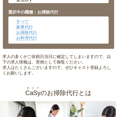
▼
福井県
▼
岡山県
▼
選択中の職種：お掃除代行
広島県
▼
すべて
沖縄県
▼
家事代行
お掃除代行
お料理代行
求人の多くがご依頼日当日に確定してしまいますので、以
下の求人情報は、実例として御覧ください。
求人はたくさんございますので、ぜひキャスト登録よろし
くお願いします。
カジー
CaSy
のお掃除代行とは