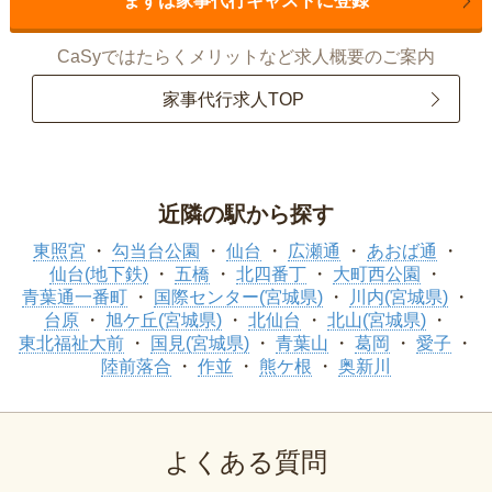
まずは家事代行キャストに登録
CaSyではたらくメリットなど求人概要のご案内
家事代行求人TOP
近隣の駅から探す
東照宮
勾当台公園
仙台
広瀬通
あおば通
仙台(地下鉄)
五橋
北四番丁
大町西公園
青葉通一番町
国際センター(宮城県)
川内(宮城県)
台原
旭ケ丘(宮城県)
北仙台
北山(宮城県)
東北福祉大前
国見(宮城県)
青葉山
葛岡
愛子
陸前落合
作並
熊ケ根
奥新川
よくある質問