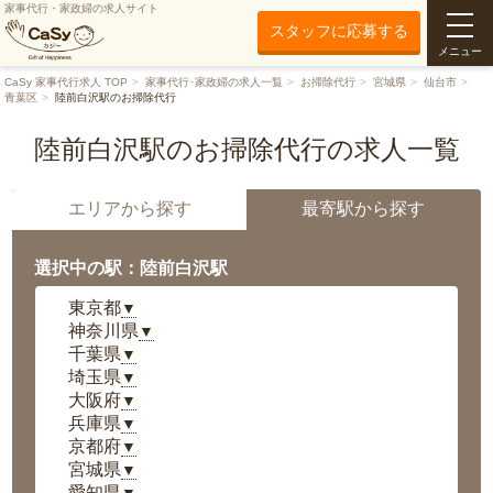
家事代行・家政婦の求人サイト
スタッフに応募する
メニュー
CaSy 家事代行求人 TOP
家事代行･家政婦の求人一覧
お掃除代行
宮城県
仙台市
青葉区
陸前白沢駅のお掃除代行
陸前白沢駅のお掃除代行の求人一覧
エリアから探す
最寄駅から探す
選択中の駅：陸前白沢駅
東京都
▼
神奈川県
▼
千葉県
▼
埼玉県
▼
大阪府
▼
兵庫県
▼
京都府
▼
宮城県
▼
愛知県