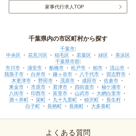
家事代行求人TOP
千葉県内の市区町村から探す
千葉市
:
中央区
花見川区
稲毛区
若葉区
緑区
美浜区
千葉県市部
:
市川市
浦安市
船橋市
松戸市
柏市
流山市
我孫子市
白井市
鎌ヶ谷市
八千代市
習志野市
木更津市
野田市
茂原市
成田市
佐倉市
東金市
市原市
君津市
四街道市
袖ケ浦市
八街市
印西市
富里市
山武市
大網白里市
酒々井町
栄町
九十九里町
睦沢町
長生村
白子町
長柄町
長南町
大多喜町
よくある質問