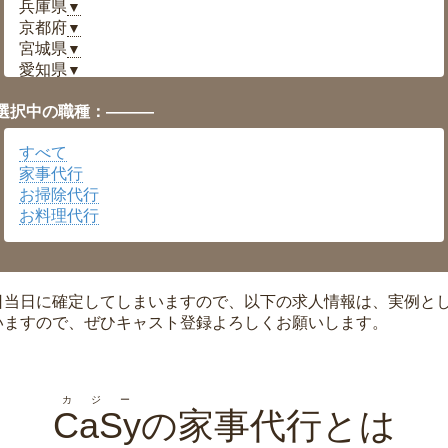
兵庫県
▼
京都府
▼
宮城県
▼
愛知県
▼
福井県
▼
選択中の職種：———
岡山県
▼
広島県
▼
すべて
沖縄県
▼
家事代行
お掃除代行
お料理代行
日当日に確定してしまいますので、以下の求人情報は、実例と
いますので、ぜひキャスト登録よろしくお願いします。
カジー
CaSy
の家事代行とは