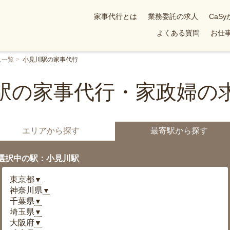
家事代行とは
業務委託の求人
CaS
よくある質問
お仕事
人一覧
小見川駅の家事代行
駅の家事代行・家政婦の
エリアから探す
最寄駅から探す
選択中の駅：小見川駅
東京都
▼
神奈川県
▼
千葉県
▼
埼玉県
▼
大阪府
▼