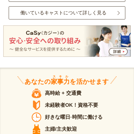
働いているキャストについて詳しく見る
スキル
あなたの
家事力
を活かせます
高時給 + 交通費
未経験者OK！資格不要
好きな曜日·時間に働ける
主婦/主夫歓迎