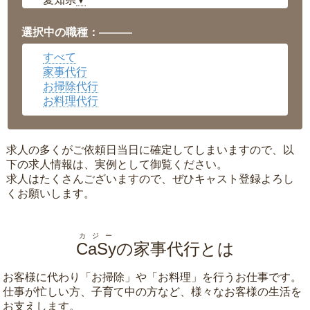
▼
福井県
▼
岡山県
▼
選択中の職種：———
広島県
▼
すべて
沖縄県
▼
家事代行
お掃除代行
お料理代行
求人の多くがご依頼日当日に確定してしまいますので、以
下の求人情報は、実例として御覧ください。
求人はたくさんございますので、ぜひキャスト登録よろし
くお願いします。
カジー
CaSy
の家事代行とは
お客様に代わり「
お掃除
」や「
お料理
」を行うお仕事です。
仕事が忙しい方、子育て中の方など、様々なお客様の生活を
お支えします。