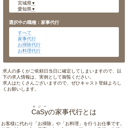
宮城県
▼
愛知県
▼
福井県
▼
岡山県
▼
選択中の職種：家事代行
広島県
▼
すべて
沖縄県
▼
家事代行
お掃除代行
お料理代行
求人の多くがご依頼日当日に確定してしまいますので、以
下の求人情報は、実例として御覧ください。
求人はたくさんございますので、ぜひキャスト登録よろし
くお願いします。
カジー
CaSy
の家事代行とは
お客様に代わり「
お掃除
」や「
お料理
」を行うお仕事です。