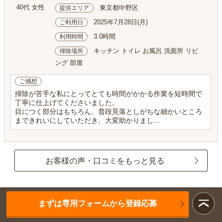
40代 女性
東京都中野区
提供エリア
2025年7月28日(月)
ご利用日
3.0時間
利用時間
キッチン トイレ お風呂 洗面所 リビ
掃除場所
ング 部屋
ご感想
掃除が苦手な私にとってとても時間がかかる作業を短時間で
丁寧に仕上げてくださいました。
目につく部分はもちろん、普段見落としがちな細かいところ
まできれいにしていただき、大変助かりまし...
お客様の声・口コミをもっと見る
まずは専用フォームから登録応募