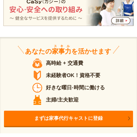
スキル
あなたの
家事力
を活かせます
高時給 + 交通費
未経験者OK！資格不要
好きな曜日·時間に働ける
主婦/主夫歓迎
まずは家事代行キャストに登録