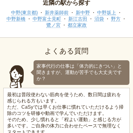
近隣の駅から探す
中野(東京都)
新井薬師前
新中野
中野坂上
中野新橋
中野富士見町
新江古田
沼袋
野方
鷺ノ宮
都立家政
よくある質問
家事代行の仕事は「体力的にきつい」と
聞きますが、運動が苦手でも大丈夫です
か？
最初は普段使わない筋肉を使うため、数日間は疲れを
感じられる方もいます。
ただ、CaSyでは早くお仕事に慣れていただけるよう掃
除のコツを研修や動画で学んでいただけます。
そのため、少し慣れると「程よい運動」と感じる方が
多いです。ご自身の体力に合わせたペースで無理なく
スタートできます。