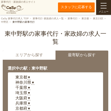
家事代行・家政婦の求人サイト
スタッフに応募する
メニュー
CaSy 家事代行求人 TOP
家事代行･家政婦の求人一覧
家事代行
東京都
東京23区
中野区
東中野駅の家事代行
東中野駅の家事代行・家政婦の求人一
覧
エリアから探す
最寄駅から探す
選択中の駅：東中野駅
東京都
▼
神奈川県
▼
千葉県
▼
埼玉県
▼
大阪府
▼
兵庫県
▼
京都府
▼