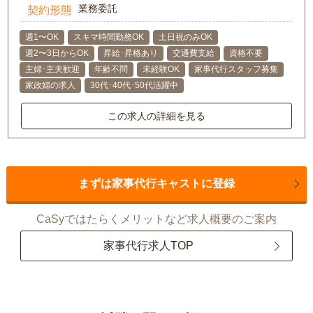
業務委託
契約形態
週1〜OK
スキマ時間勤務OK
土日祝のみOK
週2〜3日からOK
昇給･昇格あり
交通費支給
資格不要
主婦･主夫歓迎
年齢不問
未経験OK
家事代行スタッフ募集
家政婦の求人
30代･40代･50代活躍中
この求人の詳細を見る
まずは家事代行キャストに登録
CaSyではたらくメリットなど求人概要のご案内
家事代行求人TOP