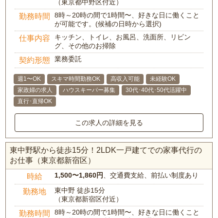
（東京都中野区付近）
8時～20時の間で1時間〜、好きな日に働くこと
勤務時間
が可能です。(候補の日時から選択)
キッチン、トイレ、お風呂、洗面所、リビン
仕事内容
グ、その他のお掃除
業務委託
契約形態
週1〜OK
スキマ時間勤務OK
高収入可能
未経験OK
家政婦の求人
ハウスキーパー募集
30代･40代･50代活躍中
直行･直帰OK
この求人の詳細を見る
東中野駅から徒歩15分！2LDK一戸建てでの家事代行の
お仕事（東京都新宿区）
1,500〜1,860円
、交通費支給、前払い制度あり
時給
東中野 徒歩15分
勤務地
（東京都新宿区付近）
8時～20時の間で1時間〜、好きな日に働くこと
勤務時間