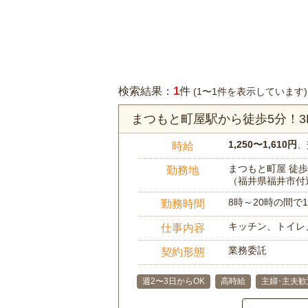
1
検索結果：
件
(1〜1件を表示しています)
まつもと町屋駅から徒歩5分！
1,250〜1,610円
、
時給
まつもと町屋 徒歩
勤務地
（福井県福井市付
8時～20時の間
勤務時間
キッチン、トイレ
仕事内容
業務委託
契約形態
週2〜3日からOK
高時給
主婦･主夫歓