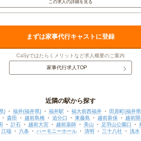
この求人の詳細を見る
まずは家事代行キャストに登録
CaSyではたらくメリットなど求人概要のご案内
家事代行求人TOP
近隣の駅から探す
県)
福井(福井県)
福井駅
福大前西福井
田原町(福井県
森田
越前島橋
追分口
東藤島
越前新保
越前開
田
計石
越前大宮
越前薬師
美山
足羽山公園口
江端
六条
ハーモニーホール
清明
三十八社
浅水