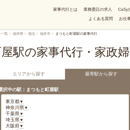
家事代行とは
業務委託の求人
CaS
よくある質問
お仕事
人一覧
福井県
嶺北
福井市
まつもと町屋駅の家事代行
町屋駅の家事代行・家政婦
エリアから探す
最寄駅から探す
選択中の駅：まつもと町屋駅
東京都
▼
神奈川県
▼
千葉県
▼
埼玉県
▼
大阪府
▼