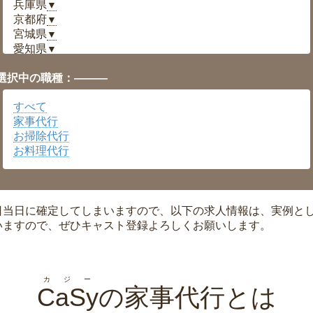
兵庫県
▼
京都府
▼
宮城県
▼
愛知県
▼
福井県
▼
選択中の職種：———
岡山県
▼
広島県
▼
すべて
沖縄県
▼
家事代行
お掃除代行
お料理代行
日当日に確定してしまいますので、以下の求人情報は、実例と
いますので、ぜひキャスト登録よろしくお願いします。
カジー
CaSy
の家事代行とは