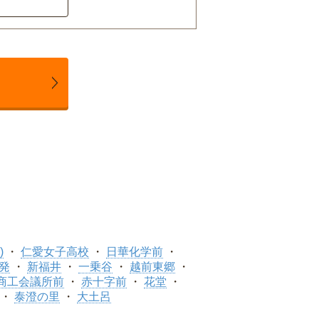
)
仁愛女子高校
日華化学前
発
新福井
一乗谷
越前東郷
商工会議所前
赤十字前
花堂
泰澄の里
大土呂