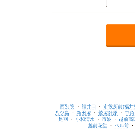
西別院
福井口
市役所前(福井
八ツ島
新田塚
鷲塚針原
中角
足羽
小和清水
市波
越前高
越前花堂
ベル前