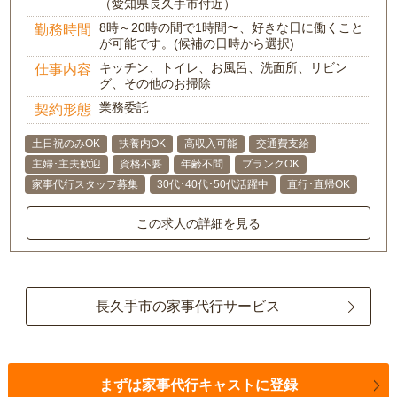
（愛知県長久手市付近）
8時～20時の間で1時間〜、好きな日に働くこと
勤務時間
が可能です。(候補の日時から選択)
キッチン、トイレ、お風呂、洗面所、リビン
仕事内容
グ、その他のお掃除
業務委託
契約形態
土日祝のみOK
扶養内OK
高収入可能
交通費支給
主婦･主夫歓迎
資格不要
年齢不問
ブランクOK
家事代行スタッフ募集
30代･40代･50代活躍中
直行･直帰OK
この求人の詳細を見る
長久手市の家事代行サービス
まずは家事代行キャストに登録