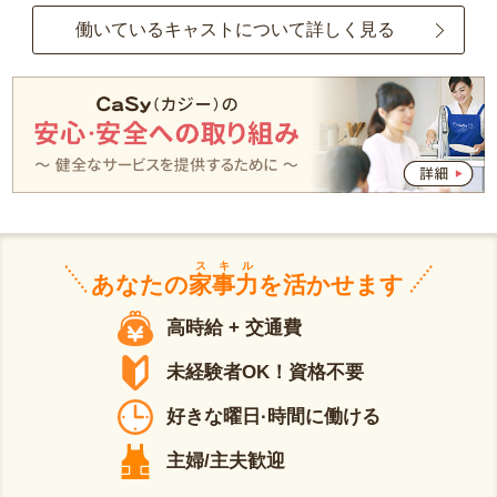
働いているキャストについて詳しく見る
スキル
あなたの
家事力
を活かせます
高時給 + 交通費
未経験者OK！資格不要
好きな曜日·時間に働ける
主婦/主夫歓迎