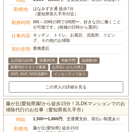
はなみずき通 徒歩7分
勤務地
（愛知県長久手市付近）
8時～20時の間で1時間〜、好きな日に働くこと
勤務時間
が可能です。(候補の日時から選択)
キッチン、トイレ、お風呂、洗面所、リビン
仕事内容
グ、その他のお掃除
業務委託
契約形態
土日祝のみOK
扶養内OK
年齢不問
未経験OK
家事代行スタッフ募集
お手伝いさんの求人
30代･40代･50代活躍中
インセンティブあり
この求人の詳細を見る
藤が丘(愛知県)駅から徒歩15分！2LDKマンションでのお
掃除代行のお仕事（愛知県長久手市）
1,500〜1,860円
、交通費支給、前払い制度あり
時給
藤が丘(愛知県) 徒歩15分
勤務地