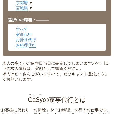
京都府
▼
宮城県
▼
愛知県
▼
福井県
▼
選択中の職種：———
岡山県
▼
すべて
広島県
▼
家事代行
沖縄県
▼
お掃除代行
お料理代行
求人の多くがご依頼日当日に確定してしまいますので、以
下の求人情報は、実例として御覧ください。
求人はたくさんございますので、ぜひキャスト登録よろし
くお願いします。
カジー
CaSy
の家事代行とは
お客様に代わり「
お掃除
」や「
お料理
」を行うお仕事です。