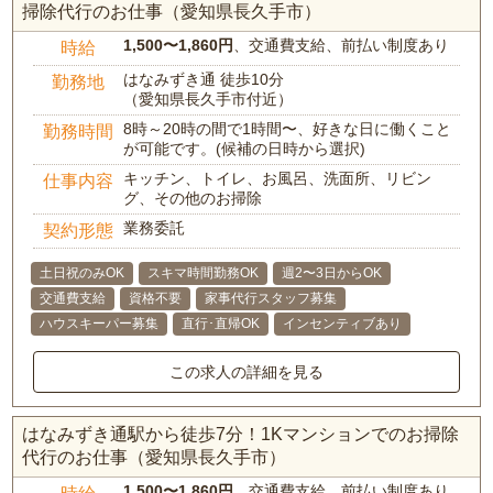
掃除代行のお仕事（愛知県長久手市）
1,500〜1,860円
、交通費支給、前払い制度あり
時給
はなみずき通 徒歩10分
勤務地
（愛知県長久手市付近）
8時～20時の間で1時間〜、好きな日に働くこと
勤務時間
が可能です。(候補の日時から選択)
キッチン、トイレ、お風呂、洗面所、リビン
仕事内容
グ、その他のお掃除
業務委託
契約形態
土日祝のみOK
スキマ時間勤務OK
週2〜3日からOK
交通費支給
資格不要
家事代行スタッフ募集
ハウスキーパー募集
直行･直帰OK
インセンティブあり
この求人の詳細を見る
はなみずき通駅から徒歩7分！1Kマンションでのお掃除
代行のお仕事（愛知県長久手市）
1,500〜1,860円
、交通費支給、前払い制度あり
時給