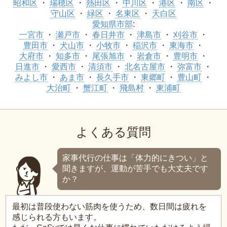
昭和区
瑞穂区
熱田区
中川区
港区
南区
守山区
緑区
名東区
天白区
愛知県市部
:
一宮市
瀬戸市
春日井市
津島市
刈谷市
豊田市
犬山市
小牧市
稲沢市
東海市
大府市
知多市
尾張旭市
岩倉市
豊明市
日進市
愛西市
清須市
北名古屋市
弥富市
みよし市
あま市
長久手市
東郷町
豊山町
大治町
蟹江町
飛島村
東浦町
よくある質問
家事代行の仕事は「体力的にきつい」と
聞きますが、運動が苦手でも大丈夫です
か？
最初は普段使わない筋肉を使うため、数日間は疲れを
感じられる方もいます。