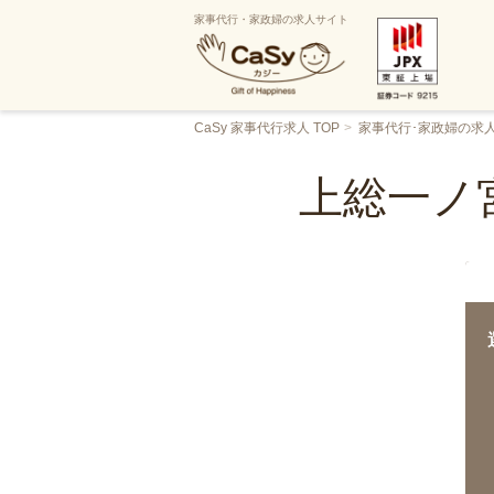
家事代行・家政婦の求人サイト
CaSy 家事代行求人 TOP
家事代行･家政婦の求
上総一ノ