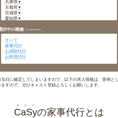
兵庫県
▼
京都府
▼
宮城県
▼
愛知県
▼
福井県
▼
選択中の職種：———
岡山県
▼
広島県
▼
すべて
沖縄県
▼
家事代行
お掃除代行
お料理代行
日当日に確定してしまいますので、以下の求人情報は、実例と
いますので、ぜひキャスト登録よろしくお願いします。
カジー
CaSy
の家事代行とは