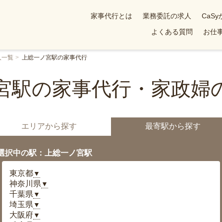
家事代行とは
業務委託の求人
CaS
よくある質問
お仕事
人一覧
上総一ノ宮駅の家事代行
宮駅の家事代行・家政婦
エリアから探す
最寄駅から探す
選択中の駅：上総一ノ宮駅
東京都
▼
神奈川県
▼
千葉県
▼
埼玉県
▼
大阪府
▼