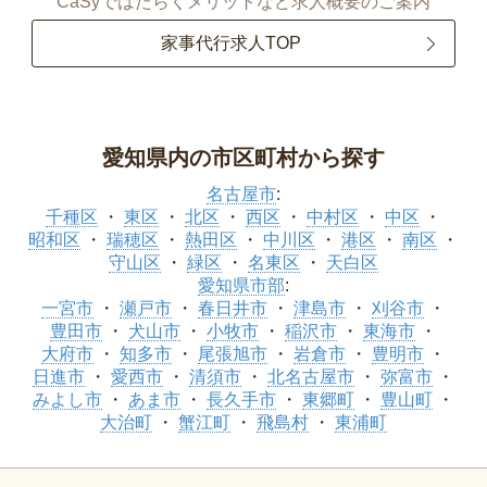
CaSyではたらくメリットなど求人概要のご案内
家事代行求人TOP
愛知県内の市区町村から探す
名古屋市
:
千種区
東区
北区
西区
中村区
中区
昭和区
瑞穂区
熱田区
中川区
港区
南区
守山区
緑区
名東区
天白区
愛知県市部
:
一宮市
瀬戸市
春日井市
津島市
刈谷市
豊田市
犬山市
小牧市
稲沢市
東海市
大府市
知多市
尾張旭市
岩倉市
豊明市
日進市
愛西市
清須市
北名古屋市
弥富市
みよし市
あま市
長久手市
東郷町
豊山町
大治町
蟹江町
飛島村
東浦町