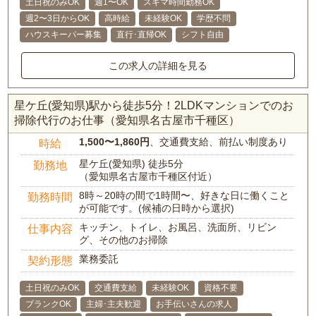
土日祝のみOK
週1〜OK
スキマ時間勤務OK
週2〜3日からOK
高時給
未経験OK
学歴不問
ハウスキーパー募集
直行･直帰OK
シフト自由
この求人の詳細を見る
星ケ丘(愛知県)駅から徒歩5分！2LDKマンションでのお
掃除代行のお仕事（愛知県名古屋市千種区）
1,500〜1,860円
、交通費支給、前払い制度あり
時給
星ケ丘(愛知県) 徒歩5分
勤務地
（愛知県名古屋市千種区付近）
8時～20時の間で1時間〜、好きな日に働くこと
勤務時間
が可能です。(候補の日時から選択)
キッチン、トイレ、お風呂、洗面所、リビン
仕事内容
グ、その他のお掃除
業務委託
契約形態
土日祝のみOK
交通費支給
未経験OK
資格不要
ブランクOK
主婦･主夫歓迎
お手伝いさんの求人