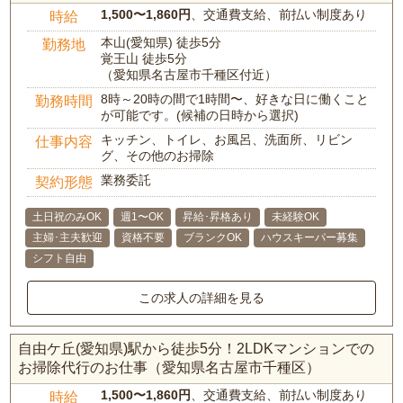
1,500〜1,860円
、交通費支給、前払い制度あり
時給
本山(愛知県) 徒歩5分
勤務地
覚王山 徒歩5分
（愛知県名古屋市千種区付近）
8時～20時の間で1時間〜、好きな日に働くこと
勤務時間
が可能です。(候補の日時から選択)
キッチン、トイレ、お風呂、洗面所、リビン
仕事内容
グ、その他のお掃除
業務委託
契約形態
土日祝のみOK
週1〜OK
昇給･昇格あり
未経験OK
主婦･主夫歓迎
資格不要
ブランクOK
ハウスキーパー募集
シフト自由
この求人の詳細を見る
自由ケ丘(愛知県)駅から徒歩5分！2LDKマンションでの
お掃除代行のお仕事（愛知県名古屋市千種区）
1,500〜1,860円
、交通費支給、前払い制度あり
時給