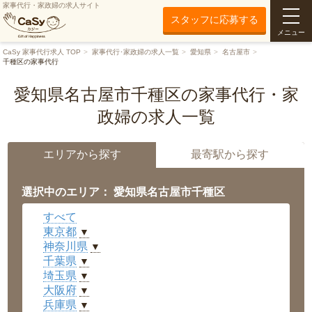
家事代行・家政婦の求人サイト
スタッフに応募する
メニュー
CaSy 家事代行求人 TOP
家事代行･家政婦の求人一覧
愛知県
名古屋市
千種区の家事代行
愛知県名古屋市千種区の家事代行・家
政婦の求人一覧
エリアから探す
最寄駅から探す
選択中のエリア： 愛知県名古屋市千種区
すべて
東京都
▼
神奈川県
▼
千葉県
▼
埼玉県
▼
大阪府
▼
兵庫県
▼