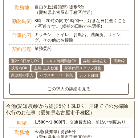
自由ケ丘(愛知県) 徒歩5分
勤務地
（愛知県名古屋市千種区付近）
8時～20時の間で1時間〜、好きな日に働くこと
勤務時間
が可能です。(候補の日時から選択)
キッチン、トイレ、お風呂、洗面所、リビン
仕事内容
グ、その他のお掃除
業務委託
契約形態
週2〜3日からOK
スキマ時間勤務OK
昇給･昇格あり
高時給
扶養内OK
主婦･主夫歓迎
家事代行スタッフ募集
家政婦の求人
ハウスキーパー募集
シフト自由
この求人の詳細を見る
今池(愛知県)駅から徒歩5分！3LDK一戸建てでのお掃除
代行のお仕事（愛知県名古屋市千種区）
1,500〜1,860円
、交通費支給、前払い制度あり
時給
今池(愛知県) 徒歩5分
勤務地
（愛知県名古屋市千種区付近）