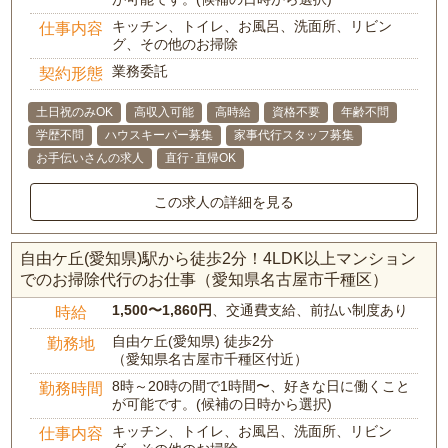
キッチン、トイレ、お風呂、洗面所、リビン
仕事内容
グ、その他のお掃除
業務委託
契約形態
土日祝のみOK
高収入可能
高時給
資格不要
年齢不問
学歴不問
ハウスキーパー募集
家事代行スタッフ募集
お手伝いさんの求人
直行･直帰OK
この求人の詳細を見る
自由ケ丘(愛知県)駅から徒歩2分！4LDK以上マンション
でのお掃除代行のお仕事（愛知県名古屋市千種区）
1,500〜1,860円
、交通費支給、前払い制度あり
時給
自由ケ丘(愛知県) 徒歩2分
勤務地
（愛知県名古屋市千種区付近）
8時～20時の間で1時間〜、好きな日に働くこと
勤務時間
が可能です。(候補の日時から選択)
キッチン、トイレ、お風呂、洗面所、リビン
仕事内容