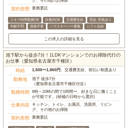
グ、その他のお掃除
業務委託
契約形態
スキマ時間勤務OK
扶養内OK
交通費支給
昇給･昇格あり
年齢不問
資格不要
ハウスキーパー募集
シフト自由
この求人の詳細を見る
池下駅から徒歩7分！1LDKマンションでのお掃除代行の
お仕事（愛知県名古屋市千種区）
1,500〜1,860円
、交通費支給、前払い制度あり
時給
池下 徒歩7分
勤務地
（愛知県名古屋市千種区付近）
8時～20時の間で1時間〜、好きな日に働くこと
勤務時間
が可能です。(候補の日時から選択)
キッチン、トイレ、お風呂、洗面所、リビン
仕事内容
グ、その他のお掃除
業務委託
契約形態