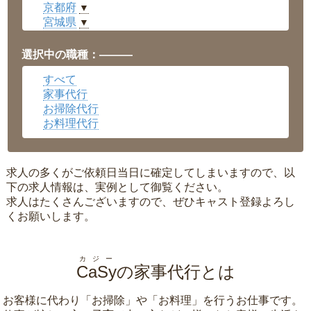
京都府
▼
宮城県
▼
愛知県
▼
福井県
▼
選択中の職種：———
岡山県
▼
すべて
広島県
▼
家事代行
沖縄県
▼
お掃除代行
お料理代行
求人の多くがご依頼日当日に確定してしまいますので、以
下の求人情報は、実例として御覧ください。
求人はたくさんございますので、ぜひキャスト登録よろし
くお願いします。
カジー
CaSy
の家事代行とは
お客様に代わり「
お掃除
」や「
お料理
」を行うお仕事です。