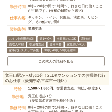
8時～20時の間で1時間〜、好きな日に働くこと
勤務時間
が可能です。(候補の日時から選択)
キッチン、トイレ、お風呂、洗面所、リビン
仕事内容
グ、その他のお掃除
業務委託
契約形態
スキマ時間勤務OK
週1〜OK
土日祝のみOK
高時給
高収入可能
交通費支給
資格不要
家政婦の求人
家事代行スタッフ募集
30代･40代･50代活躍中
この求人の詳細を見る
覚王山駅から徒歩1分！2LDKマンションでのお掃除代行
のお仕事（愛知県名古屋市千種区）
1,500〜1,860円
、交通費支給、前払い制度あり
時給
覚王山 徒歩1分
勤務地
（愛知県名古屋市千種区付近）
8時～20時の間で1時間〜、好きな日に働くこと
勤務時間
が可能です。(候補の日時から選択)