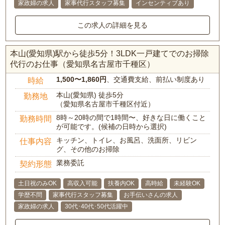
家政婦の求人
家事代行スタッフ募集
インセンティブあり
この求人の詳細を見る
本山(愛知県)駅から徒歩5分！3LDK一戸建てでのお掃除
代行のお仕事（愛知県名古屋市千種区）
1,500〜1,860円
、交通費支給、前払い制度あり
時給
本山(愛知県) 徒歩5分
勤務地
（愛知県名古屋市千種区付近）
8時～20時の間で1時間〜、好きな日に働くこと
勤務時間
が可能です。(候補の日時から選択)
キッチン、トイレ、お風呂、洗面所、リビン
仕事内容
グ、その他のお掃除
業務委託
契約形態
土日祝のみOK
高収入可能
扶養内OK
高時給
未経験OK
学歴不問
家事代行スタッフ募集
お手伝いさんの求人
家政婦の求人
30代･40代･50代活躍中