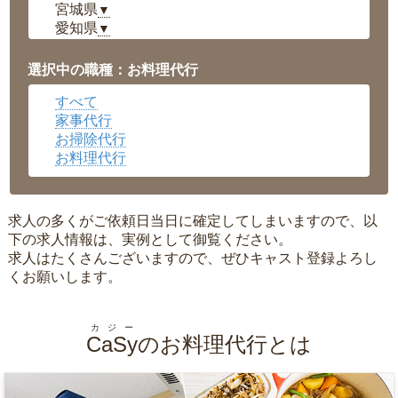
宮城県
▼
愛知県
▼
福井県
▼
岡山県
▼
選択中の職種：お料理代行
広島県
▼
すべて
沖縄県
▼
家事代行
お掃除代行
お料理代行
求人の多くがご依頼日当日に確定してしまいますので、以
下の求人情報は、実例として御覧ください。
求人はたくさんございますので、ぜひキャスト登録よろし
くお願いします。
カジー
CaSy
のお料理代行とは