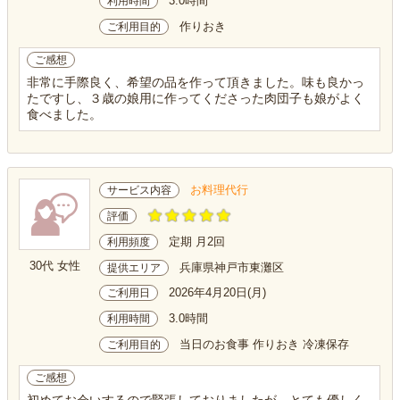
3.0時間
利用時間
作りおき
ご利用目的
ご感想
非常に手際良く、希望の品を作って頂きました。味も良かっ
たですし、３歳の娘用に作ってくださった肉団子も娘がよく
食べました。
お料理代行
サービス内容
評価
定期 月2回
利用頻度
30代 女性
兵庫県神戸市東灘区
提供エリア
2026年4月20日(月)
ご利用日
3.0時間
利用時間
当日のお食事 作りおき 冷凍保存
ご利用目的
ご感想