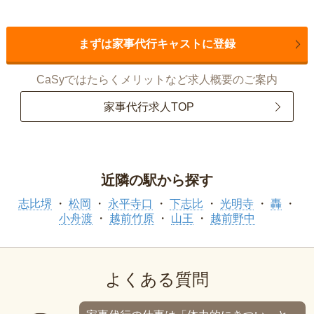
まずは家事代行キャストに登録
CaSyではたらくメリットなど求人概要のご案内
家事代行求人TOP
近隣の駅から探す
志比堺
松岡
永平寺口
下志比
光明寺
轟
小舟渡
越前竹原
山王
越前野中
よくある質問