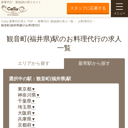
家事代行・家政婦の求人サイト
スタッフに応募する
メニュー
CaSy 家事代行求人 TOP
家事代行･家政婦の求人一覧
お料理代行
観音町(福井県)駅のお料理代行
観音町(福井県)駅のお料理代行の求人
一覧
エリアから探す
最寄駅から探す
選択中の駅：観音町(福井県)駅
東京都
▼
神奈川県
▼
千葉県
▼
埼玉県
▼
大阪府
▼
兵庫県
▼
京都府
▼