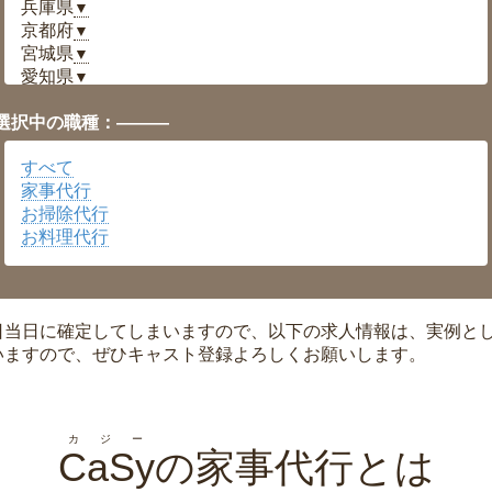
兵庫県
▼
京都府
▼
宮城県
▼
愛知県
▼
福井県
▼
選択中の職種：———
岡山県
▼
広島県
▼
すべて
沖縄県
▼
家事代行
お掃除代行
お料理代行
日当日に確定してしまいますので、以下の求人情報は、実例と
いますので、ぜひキャスト登録よろしくお願いします。
カジー
CaSy
の家事代行とは