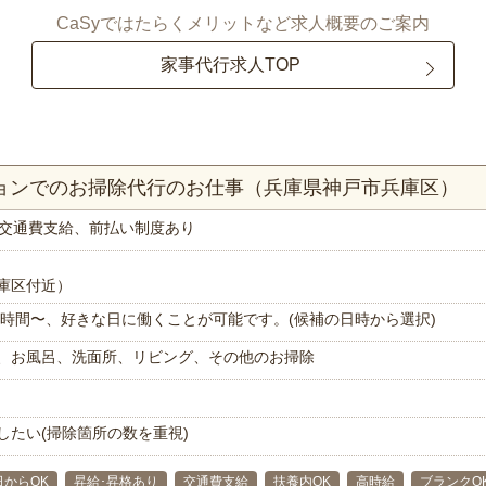
CaSyではたらくメリットなど求人概要のご案内
家事代行求人TOP
ションでのお掃除代行のお仕事（兵庫県神戸市兵庫区）
交通費支給、前払い制度あり
庫区付近）
で1時間〜、好きな日に働くことが可能です。(候補の日時から選択)
、お風呂、洗面所、リビング、その他のお掃除
したい(掃除箇所の数を重視)
日からOK
昇給･昇格あり
交通費支給
扶養内OK
高時給
ブランクO