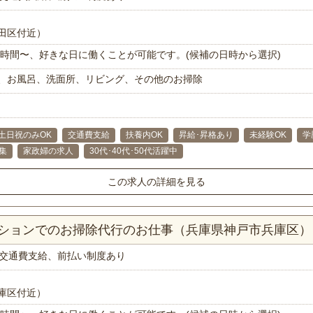
田区付近）
で1時間〜、好きな日に働くことが可能です。(候補の日時から選択)
、お風呂、洗面所、リビング、その他のお掃除
土日祝のみOK
交通費支給
扶養内OK
昇給･昇格あり
未経験OK
学
集
家政婦の求人
30代･40代･50代活躍中
この求人の詳細を見る
マンションでのお掃除代行のお仕事（兵庫県神戸市兵庫区）
交通費支給、前払い制度あり
庫区付近）