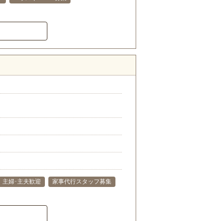
）
主婦･主夫歓迎
家事代行スタッフ募集