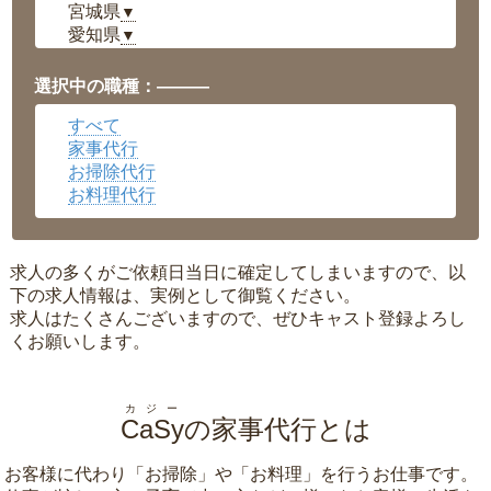
宮城県
▼
愛知県
▼
福井県
▼
岡山県
▼
選択中の職種：———
広島県
▼
すべて
沖縄県
▼
家事代行
お掃除代行
お料理代行
求人の多くがご依頼日当日に確定してしまいますので、以
下の求人情報は、実例として御覧ください。
求人はたくさんございますので、ぜひキャスト登録よろし
くお願いします。
カジー
CaSy
の家事代行とは
お客様に代わり「
お掃除
」や「
お料理
」を行うお仕事です。