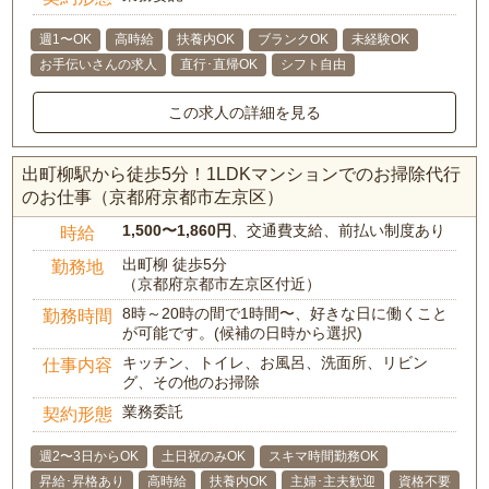
週1〜OK
高時給
扶養内OK
ブランクOK
未経験OK
お手伝いさんの求人
直行･直帰OK
シフト自由
この求人の詳細を見る
出町柳駅から徒歩5分！1LDKマンションでのお掃除代行
のお仕事（京都府京都市左京区）
1,500〜1,860円
、交通費支給、前払い制度あり
時給
出町柳 徒歩5分
勤務地
（京都府京都市左京区付近）
8時～20時の間で1時間〜、好きな日に働くこと
勤務時間
が可能です。(候補の日時から選択)
キッチン、トイレ、お風呂、洗面所、リビン
仕事内容
グ、その他のお掃除
業務委託
契約形態
週2〜3日からOK
土日祝のみOK
スキマ時間勤務OK
昇給･昇格あり
高時給
扶養内OK
主婦･主夫歓迎
資格不要