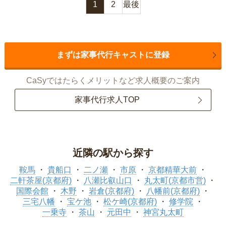
1
2
最後
まずは家事代行キャストに登録
CaSyではたらくメリットなど求人概要のご案内
家事代行求人TOP
近隣の駅から探す
鞍馬
貴船口
二ノ瀬
市原
京都精華大前
二軒茶屋(京都府)
八瀬比叡山口
丸太町(京都市営)
国際会館
木野
岩倉(京都府)
八幡前(京都府)
三宅八幡
宝ケ池
松ケ崎(京都府)
修学院
一乗寺
茶山
元田中
神宮丸太町