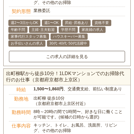
グ、その他のお掃除
業務委託
契約形態
週2〜3日からOK
週1〜OK
昇給･昇格あり
資格不要
年齢不問
主婦･主夫歓迎
学歴不問
家政婦の求人
家事代行スタッフ募集
ハウスキーパー募集
お手伝いさんの求人
30代･40代･50代活躍中
この求人の詳細を見る
出町柳駅から徒歩10分！1LDKマンションでのお掃除代
行のお仕事（京都府京都市上京区）
1,500〜1,860円
、交通費支給、前払い制度あり
時給
出町柳 徒歩10分
勤務地
（京都府京都市上京区付近）
8時～20時の間で1時間〜、好きな日に働くこと
勤務時間
が可能です。(候補の日時から選択)
キッチン、トイレ、お風呂、洗面所、リビン
仕事内容
グ、その他のお掃除