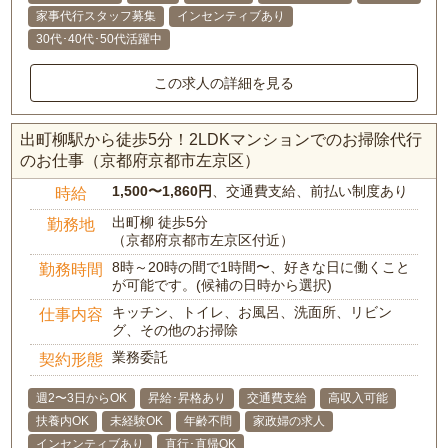
家事代行スタッフ募集
インセンティブあり
30代･40代･50代活躍中
この求人の詳細を見る
出町柳駅から徒歩5分！2LDKマンションでのお掃除代行
のお仕事（京都府京都市左京区）
1,500〜1,860円
、交通費支給、前払い制度あり
時給
出町柳 徒歩5分
勤務地
（京都府京都市左京区付近）
8時～20時の間で1時間〜、好きな日に働くこと
勤務時間
が可能です。(候補の日時から選択)
キッチン、トイレ、お風呂、洗面所、リビン
仕事内容
グ、その他のお掃除
業務委託
契約形態
週2〜3日からOK
昇給･昇格あり
交通費支給
高収入可能
扶養内OK
未経験OK
年齢不問
家政婦の求人
インセンティブあり
直行･直帰OK