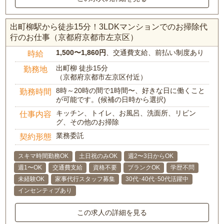
出町柳駅から徒歩15分！3LDKマンションでのお掃除代
行のお仕事（京都府京都市左京区）
1,500〜1,860円
、交通費支給、前払い制度あり
時給
出町柳 徒歩15分
勤務地
（京都府京都市左京区付近）
8時～20時の間で1時間〜、好きな日に働くこと
勤務時間
が可能です。(候補の日時から選択)
キッチン、トイレ、お風呂、洗面所、リビン
仕事内容
グ、その他のお掃除
業務委託
契約形態
スキマ時間勤務OK
土日祝のみOK
週2〜3日からOK
週1〜OK
交通費支給
資格不要
ブランクOK
学歴不問
未経験OK
家事代行スタッフ募集
30代･40代･50代活躍中
インセンティブあり
この求人の詳細を見る