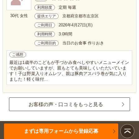
定期 毎週
利用頻度
30代 女性
京都府京都市左京区
提供エリア
2026年4月27日(月)
ご利用日
3.0時間
利用時間
当日のお食事 作りおき
ご利用目的
ご感想
最近は1歳半のこどもが手づかみ食べしやすいメニューメイン
でお願いしていますが、親もとても美味しくいただいていま
す！子は野菜入りオムレツ、親は豚肉アスパラ巻が気に入り
ました！軽く味付...
お客様の声・口コミをもっと見る
まずは専用フォームから登録応募