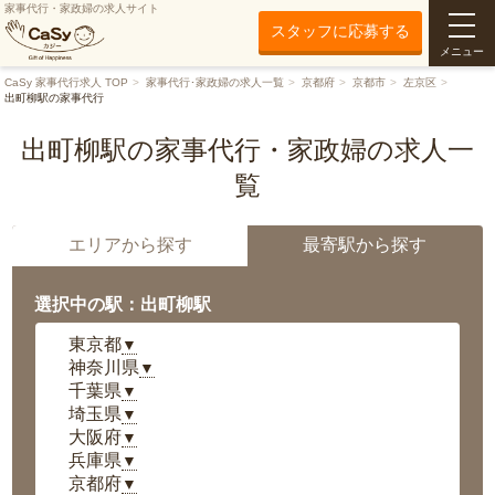
家事代行・家政婦の求人サイト
スタッフに応募する
メニュー
CaSy 家事代行求人 TOP
家事代行･家政婦の求人一覧
京都府
京都市
左京区
出町柳駅の家事代行
出町柳駅の家事代行・家政婦の求人一
覧
エリアから探す
最寄駅から探す
選択中の駅：出町柳駅
東京都
▼
神奈川県
▼
千葉県
▼
埼玉県
▼
大阪府
▼
兵庫県
▼
京都府
▼