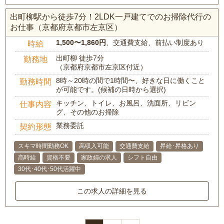
出町柳駅から徒歩7分！2LDK一戸建てでのお掃除代行の
お仕事（京都府京都市左京区）
1,500〜1,860円
、交通費支給、前払い制度あり
時給
出町柳 徒歩7分
勤務地
（京都府京都市左京区付近）
8時～20時の間で1時間〜、好きな日に働くこと
勤務時間
が可能です。(候補の日時から選択)
キッチン、トイレ、お風呂、洗面所、リビン
仕事内容
グ、その他のお掃除
業務委託
契約形態
スキマ時間勤務OK
高収入可能
交通費支給
昇給･昇格あり
高時給
資格不要
家政婦の求人
シフト自由
30代･40代･50代活躍中
この求人の詳細を見る