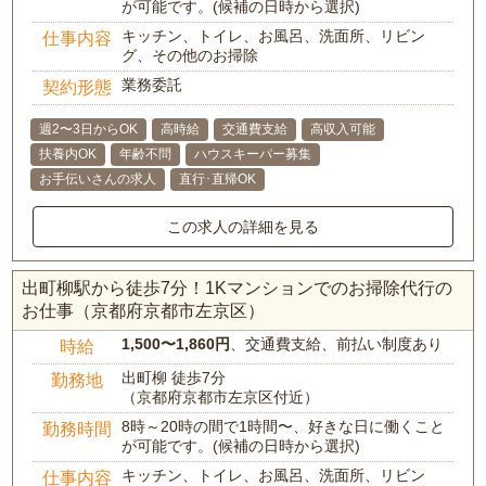
が可能です。(候補の日時から選択)
キッチン、トイレ、お風呂、洗面所、リビン
仕事内容
グ、その他のお掃除
業務委託
契約形態
週2〜3日からOK
高時給
交通費支給
高収入可能
扶養内OK
年齢不問
ハウスキーパー募集
お手伝いさんの求人
直行･直帰OK
この求人の詳細を見る
出町柳駅から徒歩7分！1Kマンションでのお掃除代行の
お仕事（京都府京都市左京区）
1,500〜1,860円
、交通費支給、前払い制度あり
時給
出町柳 徒歩7分
勤務地
（京都府京都市左京区付近）
8時～20時の間で1時間〜、好きな日に働くこと
勤務時間
が可能です。(候補の日時から選択)
キッチン、トイレ、お風呂、洗面所、リビン
仕事内容