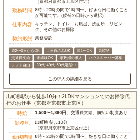
（京都府京都市上京区付近）
8時～20時の間で1時間〜、好きな日に働くこと
勤務時間
が可能です。(候補の日時から選択)
キッチン、トイレ、お風呂、洗面所、リビン
仕事内容
グ、その他のお掃除
業務委託
契約形態
週2〜3日からOK
土日祝のみOK
週1〜OK
高時給
交通費支給
未経験OK
家政婦の求人
ハウスキーパー募集
シフト自由
30代･40代･50代活躍中
この求人の詳細を見る
出町柳駅から徒歩10分！2LDKマンションでのお掃除代
行のお仕事（京都府京都市上京区）
1,500〜1,860円
、交通費支給、前払い制度あり
時給
出町柳 徒歩10分
勤務地
（京都府京都市上京区付近）
8時～20時の間で1時間〜、好きな日に働くこと
勤務時間