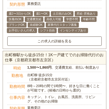
業務委託
契約形態
週2〜3日からOK
週1〜OK
土日祝のみOK
昇給･昇格あり
扶養内OK
交通費支給
高収入可能
学歴不問
年齢不問
ブランクOK
未経験OK
家事代行スタッフ募集
お手伝いさんの求人
シフト自由
インセンティブあり
この求人の詳細を見る
出町柳駅から徒歩15分！1K一戸建てでのお掃除代行のお
仕事（京都府京都市左京区）
1,500〜1,860円
、交通費支給、前払い制度あり
時給
出町柳 徒歩15分
勤務地
（京都府京都市左京区付近）
8時～20時の間で1時間〜、好きな日に働くこと
勤務時間
が可能です。(候補の日時から選択)
キッチン、トイレ、お風呂、洗面所、リビン
仕事内容
グ、その他のお掃除
業務委託
契約形態