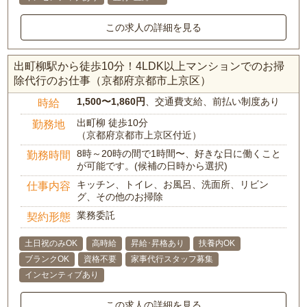
この求人の詳細を見る
出町柳駅から徒歩10分！4LDK以上マンションでのお掃
除代行のお仕事（京都府京都市上京区）
1,500〜1,860円
、交通費支給、前払い制度あり
時給
出町柳 徒歩10分
勤務地
（京都府京都市上京区付近）
8時～20時の間で1時間〜、好きな日に働くこと
勤務時間
が可能です。(候補の日時から選択)
キッチン、トイレ、お風呂、洗面所、リビン
仕事内容
グ、その他のお掃除
業務委託
契約形態
土日祝のみOK
高時給
昇給･昇格あり
扶養内OK
ブランクOK
資格不要
家事代行スタッフ募集
インセンティブあり
この求人の詳細を見る