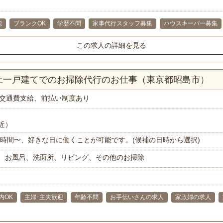
能
ブランクOK
学歴不問
家事代行スタッフ募集
ハウスキーパー募集
この求人の詳細を見る
以上一戸建てでのお掃除代行のお仕事（東京都昭島市）
交通費支給、前払い制度あり
近）
で1時間〜、好きな日に働くことが可能です。(候補の日時から選択)
、お風呂、洗面所、リビング、その他のお掃除
内OK
主婦･主夫歓迎
年齢不問
お手伝いさんの求人
家政婦の求人