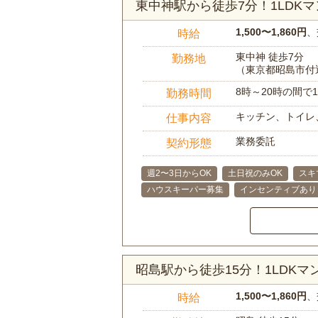
東中神駅から徒歩7分！1LDK
1,500〜1,860円
、
時給
東中神 徒歩7分
勤務地
（東京都昭島市付
8時～20時の間
勤務時間
キッチン、トイレ
仕事内容
業務委託
契約形態
週2〜3日からOK
土日祝のみOK
スキ
ハウスキーパー募集
インセンティブあり
昭島駅から徒歩15分！1LDK
1,500〜1,860円
、
時給