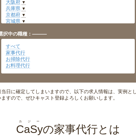
大阪府
▼
兵庫県
▼
京都府
▼
宮城県
▼
愛知県
▼
選択中の職種：———
福井県
▼
岡山県
▼
すべて
広島県
▼
家事代行
沖縄県
▼
お掃除代行
お料理代行
日当日に確定してしまいますので、以下の求人情報は、実例と
いますので、ぜひキャスト登録よろしくお願いします。
カジー
CaSy
の家事代行とは