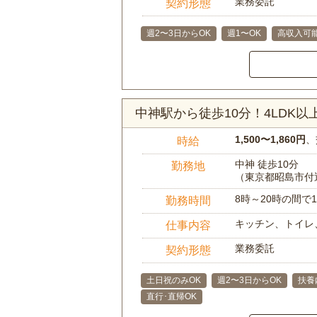
業務委託
契約形態
週2〜3日からOK
週1〜OK
高収入可
中神駅から徒歩10分！4LDK
1,500〜1,860円
、
時給
中神 徒歩10分
勤務地
（東京都昭島市付
8時～20時の間
勤務時間
キッチン、トイレ
仕事内容
業務委託
契約形態
土日祝のみOK
週2〜3日からOK
扶養
直行･直帰OK