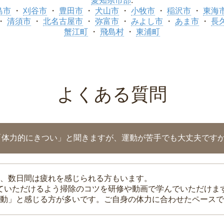
愛知県市部
:
島市
刈谷市
豊田市
犬山市
小牧市
稲沢市
東海
清須市
北名古屋市
弥富市
みよし市
あま市
長
蟹江町
飛島村
東浦町
よくある質問
「体力的にきつい」と聞きますが、運動が苦手でも大丈夫です
、数日間は疲れを感じられる方もいます。
れていただけるよう掃除のコツを研修や動画で学んでいただけま
動」と感じる方が多いです。ご自身の体力に合わせたペースで