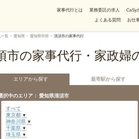
家事代行とは
業務委託の求人
CaS
よくある質問
お仕事
人一覧
愛知県
愛知県市部
清須市の家事代行
須市の家事代行・家政婦
エリアから探す
最寄駅から探す
選択中のエリア： 愛知県清須市
すべて
東京都
▼
神奈川県
▼
千葉県
▼
埼玉県
▼