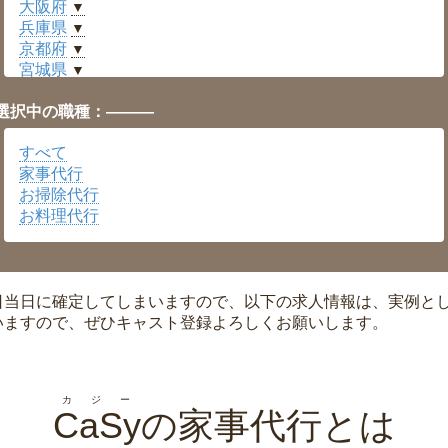
大阪府
▼
兵庫県
▼
京都府
▼
宮城県
▼
愛知県
▼
選択中の職種：———
福井県
▼
岡山県
▼
すべて
広島県
▼
家事代行
沖縄県
▼
お掃除代行
お料理代行
日当日に確定してしまいますので、以下の求人情報は、実例と
いますので、ぜひキャスト登録よろしくお願いします。
カジー
CaSy
の家事代行とは