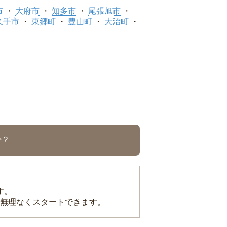
市
大府市
知多市
尾張旭市
久手市
東郷町
豊山町
大治町
か？
す。
無理なくスタートできます。