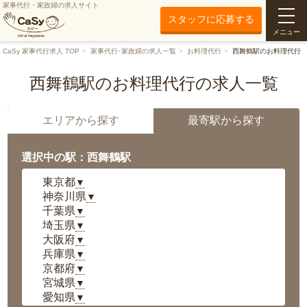
家事代行・家政婦の求人サイト
スタッフに応募する
メニュー
CaSy 家事代行求人 TOP
家事代行･家政婦の求人一覧
お料理代行
西舞鶴駅のお料理代行
西舞鶴駅のお料理代行の求人一覧
エリアから探す
最寄駅から探す
選択中の駅：西舞鶴駅
東京都
▼
神奈川県
▼
千葉県
▼
埼玉県
▼
大阪府
▼
兵庫県
▼
京都府
▼
宮城県
▼
愛知県
▼