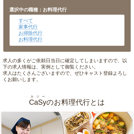
福井県
▼
岡山県
▼
選択中の職種：お料理代行
広島県
▼
すべて
沖縄県
▼
家事代行
お掃除代行
お料理代行
求人の多くがご依頼日当日に確定してしまいますので、以
下の求人情報は、実例として御覧ください。
求人はたくさんございますので、ぜひキャスト登録よろし
くお願いします。
カジー
CaSy
のお料理代行とは