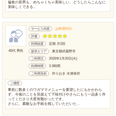
偏食の長男も、めちゃくちゃ美味しい、どうしたらこんなに
美味しくできる...
お料理代行
サービス内容
評価
定期 月2回
利用頻度
40代 男性
東京都武蔵野市
提供エリア
2026年1月20日(火)
ご利用日
3.0時間
利用時間
作りおき 冷凍保存
ご利用目的
ご感想
事前に数多くのワガママメニューを要望したにもかかわら
ず、今後のことを見据えて下味付けやさらにもう一品多く作
ってくださり大変有難かったです。
さらに、素敵なお手紙を残していただいた...