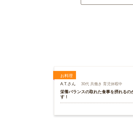
お料理
A.T.さん
30代 共働き 育児休暇中
栄養バランスの取れた食事を摂れるの
す！