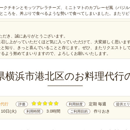
ークチキンとモッツアレラチーズ、ミニトマトのカプレーゼ風（バジル
ところを、丼ぶりで食べるような勢いで食べてしまいました。またリピ
いただき、誠にありがとうございます。
に召し上がっていただくほど気に入っていただけて、大変嬉しく思いま
たと知り、きっと喜んでいることと存じます。ぜひ、またリクエストし
けるよう努めてまいりますので、よろしくお願いいたします。
県横浜市港北区のお料理代行
理代行
定期 毎週
評価
利用頻度
提供エリ
月10日(火)
3.0時間
作りおき
利用時間
ご利用目的