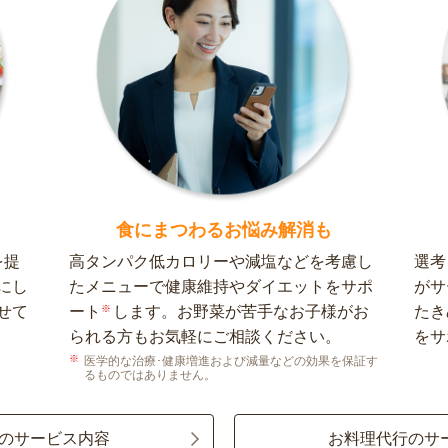
食にまつわるお悩み解消も
を提
高タンパク低カロリーや減塩などを考慮し
選考
にし
たメニューで健康維持やダイエットをサポ
がサ
せて
ート
※
します。お野菜が苦手なお子様がお
たき
られる方もお気軽にご相談ください。
をサ
医学的な治療･健康増進および減量などの効果を保証す
るものではありません。
のサービス内容
お料理代行のサ