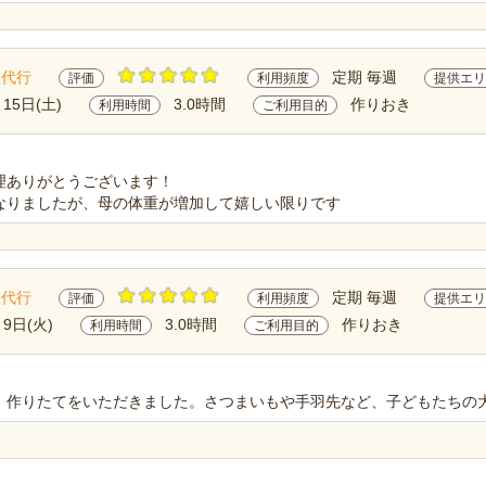
理代行
定期 毎週
評価
利用頻度
提供エリ
月15日(土)
3.0時間
作りおき
利用時間
ご利用目的
理ありがとうございます！
なりましたが、母の体重が増加して嬉しい限りです
理代行
定期 毎週
評価
利用頻度
提供エリ
月9日(火)
3.0時間
作りおき
利用時間
ご利用目的
、作りたてをいただきました。さつまいもや手羽先など、子どもたちの