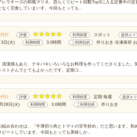
アレラチーズの和風マリネ、恐らくリピート回数Top3に入る定番中の
なく完食していまいす。今回もとっても...
理代行
スポット
評価
利用頻度
提供エリ
月3日(火)
3.0時間
作りおき 冷凍保存 
利用時間
ご利用目的
。清潔感もあり、テキパキいろいろなお料理を作ってくださりました。気
ストさんでとてもよかったです。定期コ...
理代行
定期 毎週
評価
利用頻度
提供エリ
月28日(火)
3.0時間
作りおき
利用時間
ご利用目的
の組み合わせは、「牛薄切り肉とトマトの甘辛炒め」だと思います。初
ピートしています。今回もとっても美味しか...