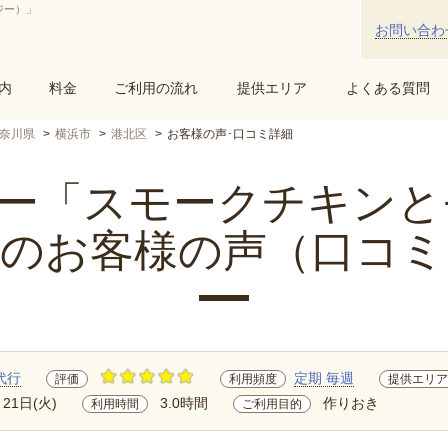
ジー）」
お問い合わ
内
料金
ご利用の流れ
提供エリア
よくある質問
奈川県
横浜市
港北区
お客様の声･口コミ詳細
「スモークチキンとモ.
区のお客様の声（口コミ
代行
定期 毎週
評価
利用頻度
提供エリア
月21日(火)
3.0時間
作りおき
利用時間
ご利用目的