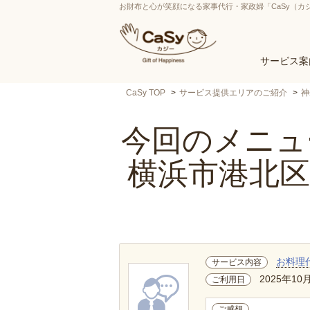
お財布と心が笑顔になる家事代行・家政婦「CaSy（カ
サービス案
CaSy TOP
サービス提供エリアのご紹介
神
今回のメニュー
横浜市港北
お料理
サービス内容
2025年10
ご利用日
ご感想