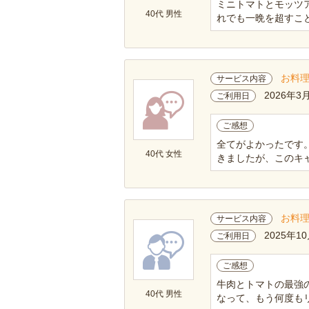
ミニトマトとモッツ
40代 男性
れでも一晩を超すこと
お料
サービス内容
2026年3
ご利用日
ご感想
全てがよかったです
40代 女性
きましたが、このキャ
お料
サービス内容
2025年10
ご利用日
ご感想
牛肉とトマトの最強
40代 男性
なって、もう何度もリ