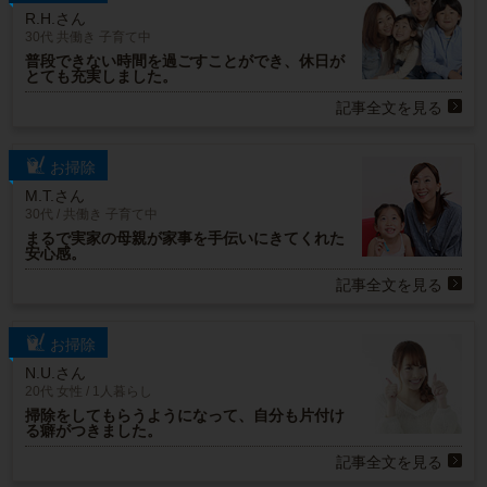
R.H.さん
30代 共働き 子育て中
普段できない時間を過ごすことができ、休日が
とても充実しました。
記事全文を見る
お掃除
M.T.さん
30代 / 共働き 子育て中
まるで実家の母親が家事を手伝いにきてくれた
安心感。
記事全文を見る
お掃除
N.U.さん
20代 女性 / 1人暮らし
掃除をしてもらうようになって、自分も片付け
る癖がつきました。
記事全文を見る