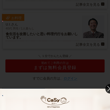
記事全文を見る
お料理
U.I.さん
40代 男性 / 1人暮らし
食生活を改善したいと思い料理代行をお願いし
ています。
記事全文を見る
＼ １分でかんたん登録 ／
初めてご利用の方は
まずは無料会員登録
すでに会員の方は、
ログイン
ハウスクリーニング
Y.K.さん
30代 / 共働き
エアコンの効きがよくなりました