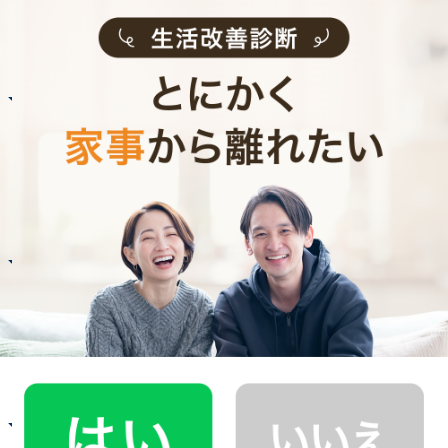
記事全文を見る
ハウスクリーニング
A.N.さん
40代 / 共働き 子育て中
自分では落とせなかった浴室の鏡のウロコが落
ちてピカピカに！
記事全文を見る
ハウスクリーニング
T.D.さん
30代 / 共働き
清潔感のあるキッチンだと、キッチンワークも
楽しい！
記事全文を見る
ハウスクリーニング
S.T.さん