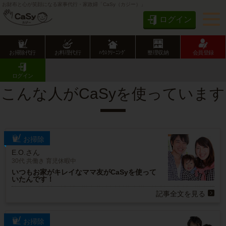
お財布と心が笑顔になる家事代行・家政婦「CaSy（カジー）」
ログイン
お掃除代行
お料理代行
ﾊｳｽｸﾘｰﾆﾝｸﾞ
整理収納
会員登録
CaSy TOP
こんな人がCaSyを使っています
ログイン
こんな人が
CaSyを使っています
お掃除
E.O.さん
30代 共働き 育児休暇中
いつもお家がキレイなママ友がCaSyを使って
いたんです！
記事全文を見る
お掃除