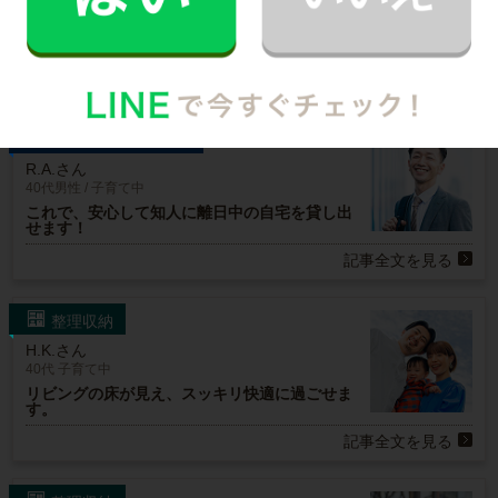
20代女性 / １人暮らし
２年前に買ったお気に入りのソファ。諦めてい
た汚れが落ちて感激！
記事全文を見る
ハウスクリーニング
R.A.さん
40代男性 / 子育て中
これで、安心して知人に離日中の自宅を貸し出
せます！
記事全文を見る
整理収納
H.K.さん
40代 子育て中
リビングの床が見え、スッキリ快適に過ごせま
す。
記事全文を見る