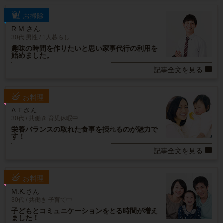
お掃除
R.M.さん
30代 男性 / 1人暮らし
趣味の時間を作りたいと思い家事代行の利用を
始めました。
記事全文を見る
お料理
A.T.さん
30代 / 共働き 育児休暇中
栄養バランスの取れた食事を摂れるのが魅力で
す！
記事全文を見る
お料理
M.K.さん
30代 / 共働き 子育て中
子どもとコミュニケーションをとる時間が増え
ました！