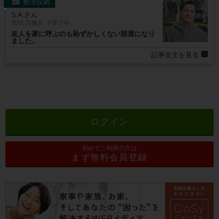
整理収納
S.A.さん
30代 共働き･子育て中
友人を家に呼ぶのも恥ずかしくない部屋になり
ました。
記事全文を見る
ログイン
初めてご利用の方は
まず無料会員登録