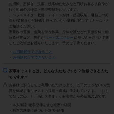
お掃除、窓拭き、洗濯、洗濯物たたみなど日頃お客さま自身が
行う範囲のお掃除・整理整頓を代行します。
、ベッドメイク・裁縫・アイロンがけ・整理収納、引越しの荷
造り/荷解きなど研修を行っていない業務に関してはキャストと
ご相談ください。
重量物の運搬、危険を伴う作業、身体介護などの直接身体に触
れる作業など、弊社が
サービスポリシー
に基づき不適当と判断
したご依頼はお断りいたします。予めご了承ください。
・
お掃除代行でできること
・
お掃除代行でできないこと
家事キャストとは、どんな人たちですか？信頼できる人た
ちですか？
お客様に安心してご利用いただけるよう、以下のようなCaSy品
質を体現するキャストの採用・育成に注力しています。「おも
てなしの心」と「高いスキル」がお客様からの信頼の源です。
・本人確認･犯罪歴等を含む経歴の確認
・独自の基準に基づいた選考･研修