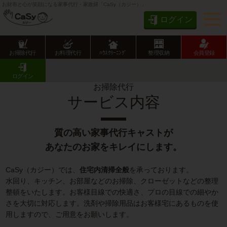
お財布と心が笑顔になる家事代行・家政婦「CaSy（カジー）」
ログイン
お掃除代行
お料理代行
ﾊｳｽｸﾘｰﾆﾝｸﾞ
整理収納
会員登録
CaSy TOP
お掃除代行のサービス内容
ログイン
お掃除代行
サービス内容
質の高い家事代行キャストが
あなたのお家をキレイにします。
CaSy（カジー）では、
住宅内清掃全般
を承っております。
水回り、キッチン、お部屋などのお掃除、クローゼットなどの整理
整頓をいたします。お客様目線での快適さ、プロの目線での細やか
さを大切に対応します。洗剤や掃除用品はお客様宅にあるものを使
用しますので、ご用意をお願いします。