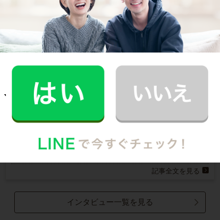
いつもお家がキレイなママ友がCaSyを使って
いたんです！
掃除をお願いしている時間、子供とゆっくり遊
べるし、家がキレイになると人も呼べるのでい
いですね。
記事全文を見る
お掃除
R.M.さん
30代 男性 / 1人暮らし
趣味の時間を作りたいと思い家事代行の利用を
始めました。
休日の半分を潰していた家事がなくなり相当気
楽！帰った時に片付いていると、気持ちが違い
ます。
記事全文を見る
インタビュー一覧を見る