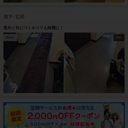
廊下･玄関
意外と目につくホコリも綺麗に！
Before
After