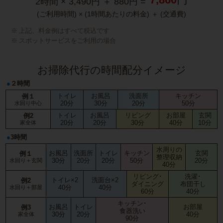
2時間 × 3,490円 ＋ 880円 =
(ご利用時間) × (1時間あたりの料金) ＋ (交通費)
上記、料金例はすべて税込です
スポットサービスをご利用の場合
お掃除代行の時間配分イメージ
●
２時間
トイレ
お風呂
洗面所
キッチン
例１
20分
30分
20分
50分
水回り中心
トイレ
お風呂
リビング
お部屋
玄関
例2
20分
20分
30分
40分
10分
家全体
●
3時間
水周りの
お風呂
洗面所
トイレ
キッチン
玄関
例１
整理収納
30分
20分
20分
50分
20分
水回り＋玄関
40分
リビング･
洗濯･
トイレ×2
洗面台×2
例2
ダイニング
布団干し
40分
40分
水回り＋部屋
60分
40分
キッチン･
お風呂
トイレ
お部屋
例3
食器洗い
30分
20分
40分
家全体
90分