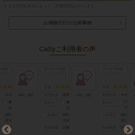
広さや汚れ具合によって、所要時間はかわります。
お掃除代行の活用事例
CaSyご利用者の声
お掃
お掃
お掃
ス内容
サービス内容
サービス内容
除代
除代
除代
行
行
行
評価
評価
スポット
定期 月1回
スポット
度
利用頻度
利用頻度
40代
女性
20代
女性
東京都
東京都
千葉県
リア
提供エリア
提供エリア
目黒区
品川区
千葉市
2023年10
2023年10
2023年1
日
ご利用日
ご利用日
月30日(月)
月30日(月)
月11日(
2.5時間
2.0時間
2.0時間
間
利用時間
利用時間