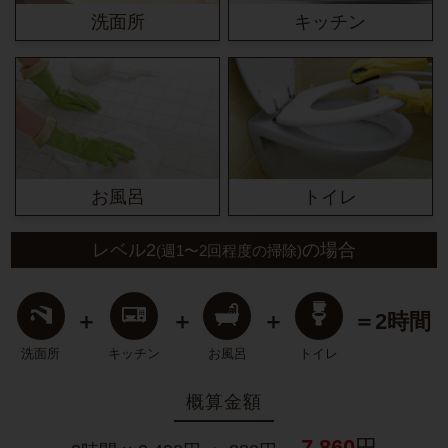
洗面所
キッチン
お風呂
トイレ
レベル2
の場合
(週1〜2回程度の掃除)
＋
＋
＋
＝2時間
洗面所
キッチン
お風呂
トイレ
概算金額
7,860
円