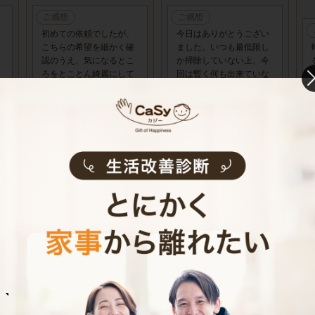
ご感想
ご感想
初めての依頼でしたが、
今日はありがとうござい
こちらの希望を細かく確
ました。いつも最低限し
認のうえ、気になるとこ
か掃除していない上、今
ろをとことん綺麗にして
回は暫く何も出来ていな
下さいました。ありがと
かったのもあって自分で
うございました。
やるのがしんどかったの
ですが、丁寧に隅々ま
で…
お客様の声･口コミをもっと見る
お客様のインタビュー
お掃除
E.O.さん
30代 共働き 育児休暇中