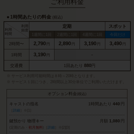
ご利用料金
1時間あたりの料金
(税込)
定期
スポット
利用
利用
頻度
時間
1週間に1回
2週間に1回
4週間に1回
今回だけ
2,790
2,890
3,190
3,490
2時間〜
円
円
円
円
3,190
-
1時間
円
880
交通費
1回あたり
円
サービス利用可能時間は８時～20時となります。
サービス１回につき、2時間以上30分単位でご利用いただけます。
オプション料金
(税込)
キャストの指名
1時間あたり
440
円
［
詳細
］
※[1]
鍵預かり 物理キー
月額
1,080
円
(定期のみ・
初月無料
)［
詳細
］
※[2]
[3]