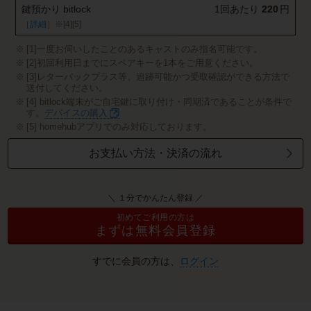
鍵預かり bitlock
1回あたり
220
円
［
詳細
］
※[4]
[5]
[1]一度お伺いしたことのあるキャストのみ指名可能です。
[2]初回利用日までにスペアキーを1本をご用意ください。
[3]レターパックプラス等、追跡可能かつ受取確認ができる方法で
送付してください。
[4] bitlock端末がご自宅鍵に取り付け・同期済であることが条件で
す。
デバイスの購入
[5] homehubアプリでのみ対応しております。
お支払い方法・決済の流れ
＼ １分でかんたん登録 ／
初めてご利用の方は
まずは無料会員登録
すでに会員の方は、
ログイン