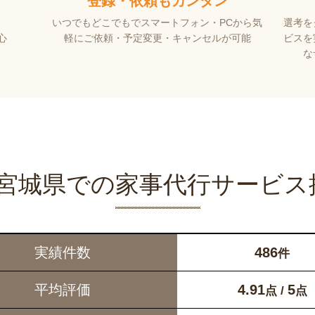
登録・依頼もカンタン
。
いつでもどこでもでスマートフォン・PCから気
選考を
心
軽にご依頼・予定変更・キャンセルが可能
ビスを
な
yの宮城県での家事代行サービス
実績件数
486
件
平均評価
4.91
5
点 /
点