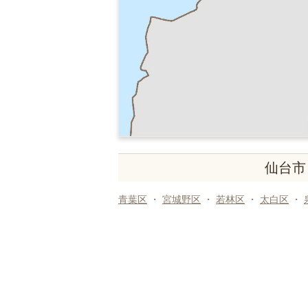
仙台市
青葉区
・
宮城野区
・
若林区
・
太白区
・