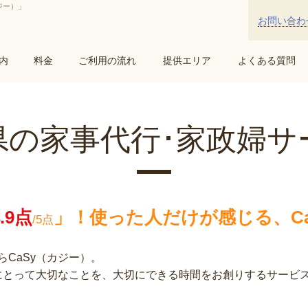
ジー）」
お問い合わ
内
料金
ご利用の流れ
提供エリア
よくある質問
県の家事代行･家政婦サ
4.9点
」！
使った人だけが感じる、Ca
/5点
CaSy（カジー）。
様にとって大切なことを、大切にできる時間をお創りするサービ