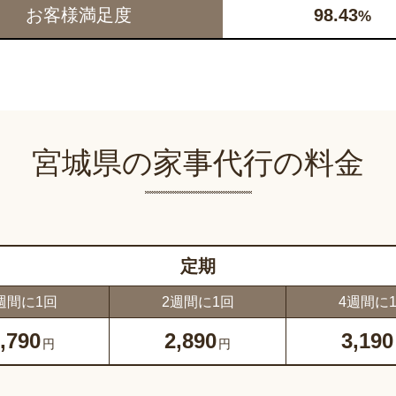
お客様満足度
98.43
%
宮城県の家事代行の料金
定期
週間に1回
2週間に1回
4週間に
,790
2,890
3,190
円
円