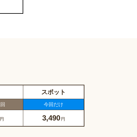
スポット
1回
今回だけ
3,490
円
円