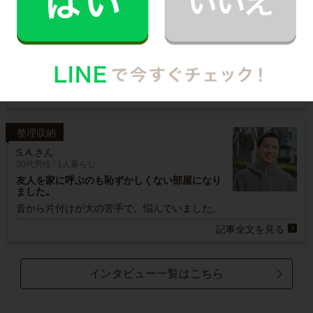
H.K.さん
40代 子育て中
リビングの床が見え、スッキリ快適に過ごせま
す。
子供が生まれてから、年々物が増え、なかなか
捨てられずにいました。
記事全文を見る
整理収納
S.A.さん
30代男性 / 1人暮らし
友人を家に呼ぶのも恥ずかしくない部屋になり
ました。
昔から片付けが大の苦手で、悩んでいました。
記事全文を見る
インタビュー一覧はこちら