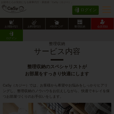
お財布と心が笑顔になる家事代行・家政婦「CaSy（カジー）」
ログイン
お掃除代行
お料理代行
ﾊｳｽｸﾘｰﾆﾝｸﾞ
整理収納
会員登録
CaSy TOP
整理収納のサービス内容
ログイン
整理収納
サービス内容
整理収納のスペシャリストが
お部屋をすっきり快適にします
CaSy（カジー）では、お客様から希望やお悩みをしっかりヒアリ
ングし、整理収納のノウハウをお伝えしながら、快適でキレイを保
つお部屋づくりのお手伝いをします。