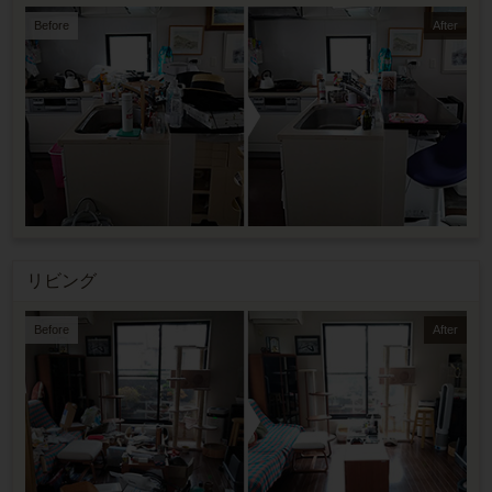
Before
After
リビング
Before
After