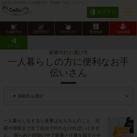
お財布と心が笑顔になる家事代行・家政婦「CaSy（カジー）」
ログイン
お掃除代行
お料理代行
ﾊｳｽｸﾘｰﾆﾝｸﾞ
整理収納
会員登録
CaSy TOP
家事代行の選び方
一人暮らしの方に便利なお手伝いさん
ログイン
家事代行の選び方
一人暮らしの方に便利なお手
伝いさん
一人暮らしをすると食事はもちろんのこと、洗
濯や掃除まで全て自分で行わなければいけませ
ん。 限られた時間の中で家事と仕事を両立させ