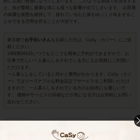
的にも悪い状態になってしまいます。 このような環境で生活をする
と、虫が繁殖し健康な体にも様々な影響が出てしまいます。 お部屋
の綺麗な状態を維持して、疲れている心と体をゆっくり休ませるこ
とができる空間を作ることが大切です。
東京都で
お手伝いさん
をお探しの方は、CaSy（カジー）にご依
頼ください。
24時間365日いつでもどこでも簡単に予約ができますので、お
仕事で忙しい一人暮らしをされている方にもお気軽にご利用い
ただけます。
一人暮らしをしていると何かと費用がかかります。CaSy（カジ
ー）ではリーズナブルな料金設定でサービスをご利用いただけ
ますので、一人暮らしをされている方のお財布にも優しいで
す。 価格やサービスの詳細などが気になる方はお気軽にお問い
合わせください。
前へ
一覧へ
次へ