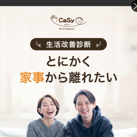
風呂道具の掃除
毎日掃除をしなくてはいけないのが浴室で、一
日の終わりに今日の疲れを取るためにゆったり
と湯船につかり体を休めるためには綺麗に保っ
ておく必要があります…
もっと見る
浴室洗面台の鏡の掃除
浴室洗面台の鏡は普段身体を洗ったりする際に
とてもよく使うものですが、あまり触れたりし
ないので汚れがつきにくいと思うかもしれませ
ん。しかし、さびやカビが発…
もっと見る