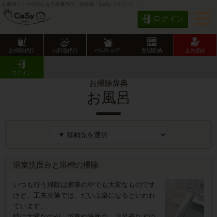
お財布と心が笑顔になる家事代行・家政婦「CaSy（カジー）」
ログイン
お掃除代行
お料理代行
ﾊｳｽｸﾘｰﾆﾝｸﾞ
整理収納
会員登録
CaSy TOP
お掃除辞典
お風呂
ログイン
お掃除辞典
お風呂
浴室洗面台と浴槽の掃除
いつも行う掃除は家事の中でも大変なものです
けど、工夫次第では、だいぶ楽になるといわれ
ています。
特に大変なのが、浴室や洗面台、風呂釜などの