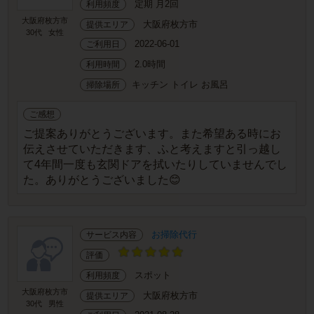
定期 月2回
利用頻度
大阪府枚方市
大阪府枚方市
提供エリア
30代
女性
2022-06-01
ご利用日
2.0時間
利用時間
キッチン トイレ お風呂
掃除場所
ご感想
ご提案ありがとうございます。また希望ある時にお
伝えさせていただきます、ふと考えますと引っ越し
て4年間一度も玄関ドアを拭いたりしていませんでし
た。ありがとうございました😊
お掃除代行
サービス内容
評価
スポット
利用頻度
大阪府枚方市
大阪府枚方市
提供エリア
30代
男性