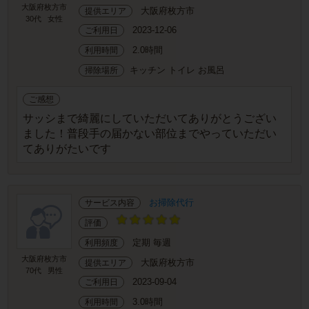
大阪府枚方市
大阪府枚方市
提供エリア
30代
女性
2023-12-06
ご利用日
2.0時間
利用時間
キッチン トイレ お風呂
掃除場所
ご感想
サッシまで綺麗にしていただいてありがとうござい
ました！普段手の届かない部位までやっていただい
てありがたいです
お掃除代行
サービス内容
評価
定期 毎週
利用頻度
大阪府枚方市
大阪府枚方市
提供エリア
70代
男性
2023-09-04
ご利用日
3.0時間
利用時間