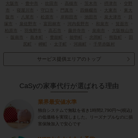
大阪市
・
豊中市
・
吹田市
・
高槻市
・
茨木市
・
摂津市
・
交野
市
・
寝屋川市
・
守口市
・
門真市
・
四條畷市
・
大東市
・
東大
阪市
・
八尾市
・
松原市
・
岸和田市
・
池田市
・
泉大津市
・
貝
塚市
・
泉佐野市
・
富田林市
・
河内長野市
・
和泉市
・
箕面市
・
柏原市
・
羽曳野市
・
高石市
・
藤井寺市
・
泉南市
・
大阪狭山市
・
阪南市
・
島本町
・
豊能町
・
能勢町
・
忠岡町
・
熊取町
・
田
尻町
・
岬町
・
太子町
・
河南町
・
千早赤阪村
サービス提供エリアのトップ
CaSyの家事代行が選ばれる理由
業界最安値水準
独自システムで無駄を省き1時間2,790円〜(税込)
の低価格を実現しました。リーズナブルなのに損
害保険加入で安心です