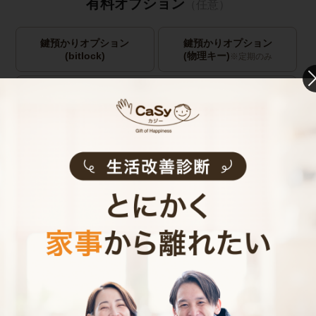
有料オプション
（任意）
鍵預かりオプション
鍵預かりオプション
(bitlock)
(物理キー)
※定期のみ
キャストの指名
お見積り内容
0
ご利用時間
時間
0
料金（税込・交通費込）
円
--