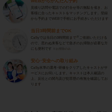
WEBからかんたん予約
見積り訪問や電話での打合せ等の無駄を省き、お
客様に合ったキャストをマッチングします。登録
から予約までWEBで手軽にお手続きいただけます
当日3時間前までOK
※
CaSyでは当日の3時間前まで
ご依頼いただける
ので、思わぬ来客などで急ぎのお掃除が必要な方
にも便利です
※お掃除のみ
安心･安全への取り組み
CaSy水準の選考･研修をクリアしたキャストがサ
ービスにお伺いします。キャストは本人確認の
上、反社との関与及び犯罪歴の有無を確認してお
ります