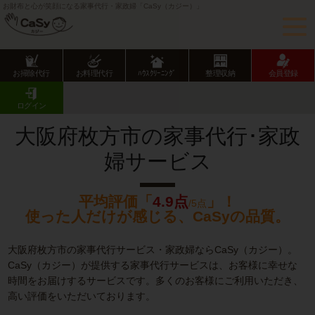
お財布と心が笑顔になる家事代行・家政婦「CaSy（カジー）」
お掃除代行
お料理代行
ﾊｳｽｸﾘｰﾆﾝｸﾞ
整理収納
会員登録
CaSy TOP
大阪府の家事代行サービス
大阪府市部の家事代行サービス
枚方市の家事代行･家政婦サービス
ログイン
大阪府枚方市の家事代行･家政
婦サービス
平均評価「
4.9点
」！
/5点
使った人だけが感じる、CaSyの品質。
大阪府枚方市の家事代行サービス・家政婦ならCaSy（カジー）。
CaSy（カジー）が提供する家事代行サービスは、お客様に幸せな
時間をお届けするサービスです。多くのお客様にご利用いただき、
高い評価をいただいております。