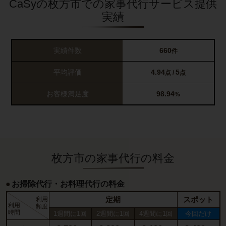
CaSyの枚方市での家事代行サービス提供
実績
実績件数
660
件
平均評価
4.94
5
点 /
点
お客様満足度
98.94
%
枚方市の家事代行の料金
お掃除代行・お料理代行の料金
定期
スポット
利用
利用
頻度
時間
1週間に1回
2週間に1回
4週間に1回
今回だけ