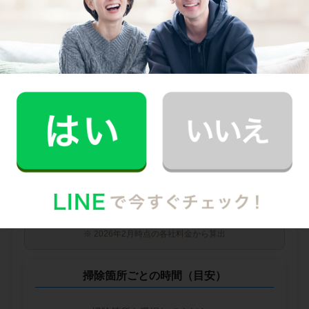
他社との比較
業界大手B社
--
--
円
--
中堅CH社
--
--
円
--
※ 2026年2月時点の各社料金から算出
掃除箇所ごとの時間（目安）