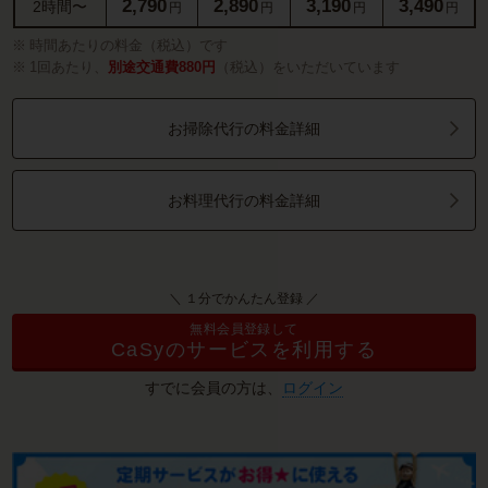
2,790
2,890
3,190
3,490
2時間〜
円
円
円
円
時間あたりの料金（税込）です
1回あたり、
別途交通費880円
（税込）をいただいています
お掃除代行の料金詳細
お料理代行の料金詳細
＼ １分でかんたん登録 ／
無料会員登録して
CaSyのサービスを利用する
すでに会員の方は、
ログイン