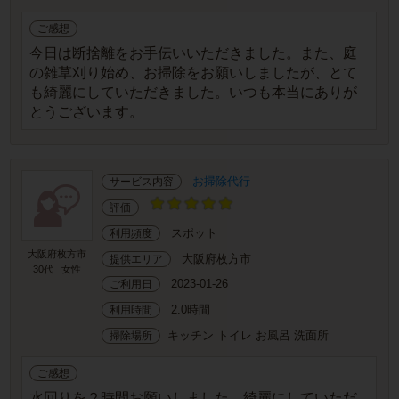
ご感想
今日は断捨離をお手伝いいただきました。また、庭
の雑草刈り始め、お掃除をお願いしましたが、とて
も綺麗にしていただきました。いつも本当にありが
とうございます。
お掃除代行
サービス内容
評価
スポット
利用頻度
大阪府枚方市
大阪府枚方市
提供エリア
30代
女性
2023-01-26
ご利用日
2.0時間
利用時間
キッチン トイレ お風呂 洗面所
掃除場所
ご感想
水回りを２時間お願いしました。綺麗にしていただ