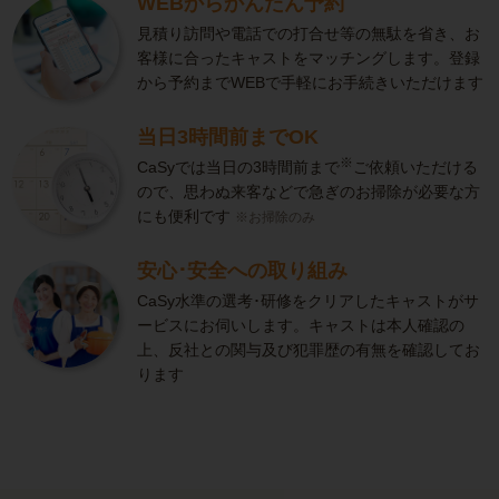
WEBからかんたん予約
見積り訪問や電話での打合せ等の無駄を省き、お
客様に合ったキャストをマッチングします。登録
から予約までWEBで手軽にお手続きいただけます
当日3時間前までOK
※
CaSyでは当日の3時間前まで
ご依頼いただける
ので、思わぬ来客などで急ぎのお掃除が必要な方
にも便利です
※お掃除のみ
安心･安全への取り組み
CaSy水準の選考･研修をクリアしたキャストがサ
ービスにお伺いします。キャストは本人確認の
上、反社との関与及び犯罪歴の有無を確認してお
ります