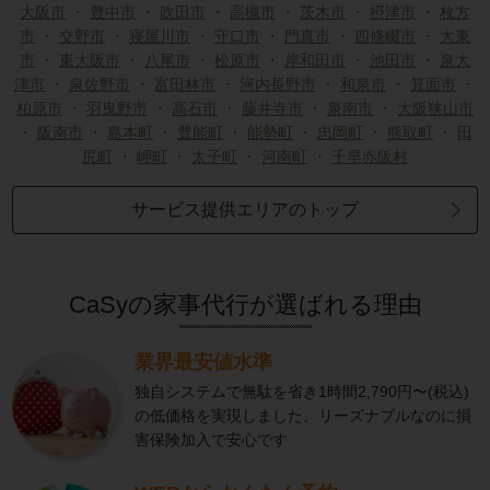
大阪市
・
豊中市
・
吹田市
・
高槻市
・
茨木市
・
摂津市
・
枚方
市
・
交野市
・
寝屋川市
・
守口市
・
門真市
・
四條畷市
・
大東
市
・
東大阪市
・
八尾市
・
松原市
・
岸和田市
・
池田市
・
泉大
津市
・
泉佐野市
・
富田林市
・
河内長野市
・
和泉市
・
箕面市
・
柏原市
・
羽曳野市
・
高石市
・
藤井寺市
・
泉南市
・
大阪狭山市
・
阪南市
・
島本町
・
豊能町
・
能勢町
・
忠岡町
・
熊取町
・
田
尻町
・
岬町
・
太子町
・
河南町
・
千早赤阪村
サービス提供エリアのトップ
CaSyの家事代行が選ばれる理由
業界最安値水準
独自システムで無駄を省き1時間2,790円〜(税込)
の低価格を実現しました。リーズナブルなのに損
害保険加入で安心です