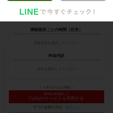
--
※ 2026年2月時点の各社料金から算出
掃除箇所ごとの時間（目安）
掃除箇所を選択してください
料金内訳
条件を選択してください
＼ １分でかんたん登録 ／
無料会員登録して
CaSyのサービスを利用する
すでに会員の方は、
ログイン