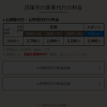
貝塚市の家事代行の料金
お掃除代行・お料理代行の料金
定期
スポット
利用
利用
頻度
時間
1週間に1回
2週間に1回
4週間に1回
今回だけ
2,790
2,890
3,190
3,490
2時間〜
円
円
円
円
時間あたりの料金（税込）です
1回あたり、
別途交通費880円
（税込）をいただいています
お掃除代行の料金詳細
お料理代行の料金詳細
＼ １分でかんたん登録 ／