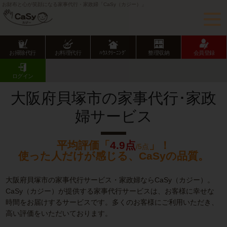
お財布と心が笑顔になる家事代行・家政婦「CaSy（カジー）」
お掃除代行
お料理代行
ﾊｳｽｸﾘｰﾆﾝｸﾞ
整理収納
会員登録
CaSy TOP
大阪府の家事代行サービス
大阪府市部の家事代行サービス
貝塚市の家事代行･家政婦サービス
ログイン
大阪府貝塚市の家事代行･家政
婦サービス
平均評価「
4.9点
」！
/5点
使った人だけが感じる、CaSyの品質。
大阪府貝塚市の家事代行サービス・家政婦ならCaSy（カジー）。
CaSy（カジー）が提供する家事代行サービスは、お客様に幸せな
時間をお届けするサービスです。多くのお客様にご利用いただき、
高い評価をいただいております。