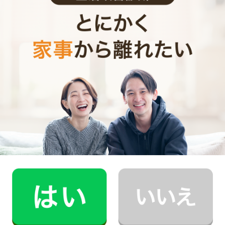
0
ご利用時間
時間
0
料金（税込・交通費込）
円
--
他社との比較
業界大手B社
--
--
円
--
中堅CH社
--
--
円