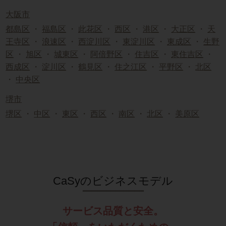
大阪市
都島区
・
福島区
・
此花区
・
西区
・
港区
・
大正区
・
天
王寺区
・
浪速区
・
西淀川区
・
東淀川区
・
東成区
・
生野
区
・
旭区
・
城東区
・
阿倍野区
・
住吉区
・
東住吉区
・
西成区
・
淀川区
・
鶴見区
・
住之江区
・
平野区
・
北区
・
中央区
堺市
堺区
・
中区
・
東区
・
西区
・
南区
・
北区
・
美原区
CaSyのビジネスモデル
サービス品質と安全。