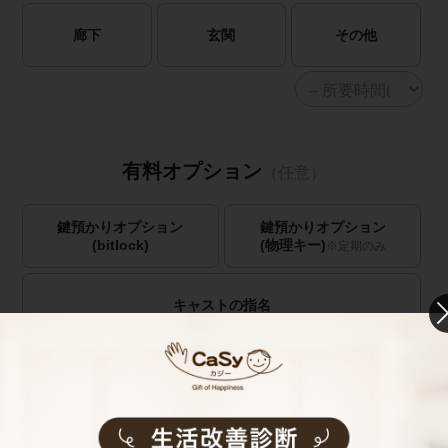
廊下
玄関
その他
有料オプション
（任意）
鍵預かりオプション
鍵預かりオプション
(bitlock)
(物理キー)
※定期のみ
キャストの指名
お見積り内容