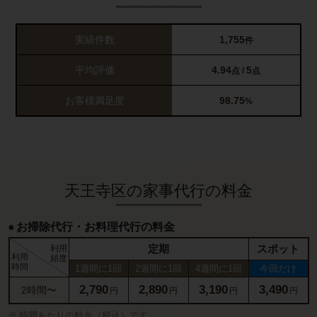
実績件数
1,755
件
平均評価
4.94
5
点 /
点
お客様満足度
98.75
%
天王寺区の家事代行の料金
お掃除代行・お料理代行の料金
定期
スポット
利用
利用
頻度
時間
1週間に1回
2週間に1回
4週間に1回
今回だけ
2,790
2,890
3,190
3,490
2時間〜
円
円
円
円
時間あたりの料金（税込）です