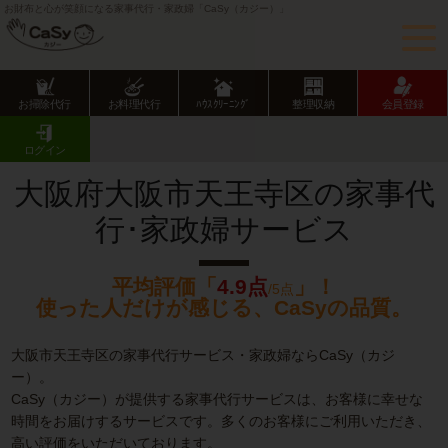
お財布と心が笑顔になる家事代行・家政婦「CaSy（カジー）」
お掃除代行
お料理代行
ﾊｳｽｸﾘｰﾆﾝｸﾞ
整理収納
会員登録
CaSy TOP
大阪府の家事代行サービス
大阪市の家事代行サービス
天王寺区の家事代行･家政婦サービス
ログイン
大阪府大阪市天王寺区の家事代
行･家政婦サービス
平均評価「
4.9点
」！
/5点
使った人だけが感じる、CaSyの品質。
大阪市天王寺区の家事代行サービス・家政婦ならCaSy（カジ
ー）。
CaSy（カジー）が提供する家事代行サービスは、お客様に幸せな
時間をお届けするサービスです。多くのお客様にご利用いただき、
高い評価をいただいております。