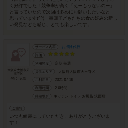
く好評でした！競争率が高く『えーもうないのー』
と言っていたので次回は多めにお願いしたいなと
思っています(^^) 毎回子どもたちの食の好みの新し
い発見なども感じ、とても楽しいです。
お掃除代行
サービス内容
評価
定期 毎週
利用頻度
大阪府大阪市天
大阪府大阪市天王寺区
提供エリア
王寺区
40代
女性
2021-07-19
ご利用日
2.0時間
利用時間
キッチン トイレ お風呂 洗面所
掃除場所
ご感想
いつも綺麗にしていただき、ありがとうございま
す！