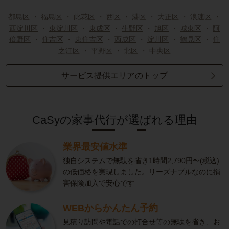
都島区
・
福島区
・
此花区
・
西区
・
港区
・
大正区
・
浪速区
・
西淀川区
・
東淀川区
・
東成区
・
生野区
・
旭区
・
城東区
・
阿
倍野区
・
住吉区
・
東住吉区
・
西成区
・
淀川区
・
鶴見区
・
住
之江区
・
平野区
・
北区
・
中央区
サービス提供エリアのトップ
CaSyの家事代行が選ばれる理由
業界最安値水準
独自システムで無駄を省き1時間2,790円〜(税込)
の低価格を実現しました。リーズナブルなのに損
害保険加入で安心です
WEBからかんたん予約
見積り訪問や電話での打合せ等の無駄を省き、お