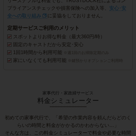
リーズナブルな料金でも、TRUSTDOCK社によるコン
プライアンスチェックや損害保険への加入等、
安心･安
全への取り組み
に妥協をしておりません。
定期サービスご利用のメリット
スポットよりお得な料金（最大360円/時）
固定のキャストだから安定･安心
1回1時間から利用可能
※週1回のお掃除定期のみ
家にいなくても利用可能
※鍵預かりオプションご利用時
家事代行・家政婦サービス
料金シミュレーター
初めての家事代行で、「希望の作業内容を頼んだらどのく
らいの時間と料金がかかるのかわからない…」
そんな方は、この料金シミュレーターで料金や必要な時間