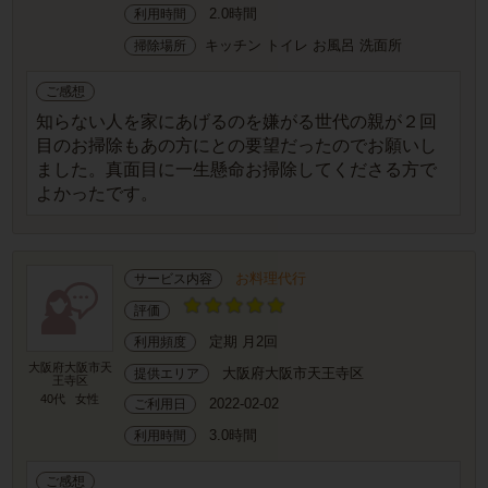
2.0時間
利用時間
キッチン トイレ お風呂 洗面所
掃除場所
ご感想
知らない人を家にあげるのを嫌がる世代の親が２回
目のお掃除もあの方にとの要望だったのでお願いし
ました。真面目に一生懸命お掃除してくださる方で
よかったです。
お料理代行
サービス内容
評価
定期 月2回
利用頻度
大阪府大阪市天
大阪府大阪市天王寺区
提供エリア
王寺区
40代
女性
2022-02-02
ご利用日
3.0時間
利用時間
ご感想