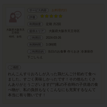
お料理代行
サービス内容
評価
定期 月2回
利用頻度
大阪府大阪市天
大阪府大阪市天王寺区
提供エリア
王寺区
40代
女性
2024-03-26
ご利用日
3.0時間
利用時間
当日のお食事 作りおき 冷凍保存
ご利用目的
下ごしらえ
ご感想
れんこんすりおろしが入った鶏だんご汁初めて食べ
ました。すごく美味しかったです！その他もたくさ
んありがとうございます(^^)私の不在時の子供達の食
べ物が、私の負担もなくこんなにも充実するなんて
本当に有り難いです！