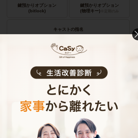
鍵預かりオプション
鍵預かりオプション
(bitlock)
(物理キー)
※定期のみ
キャストの指名
お見積り内容
0
ご利用時間
時間
0
料金（税込・交通費込）
円
--