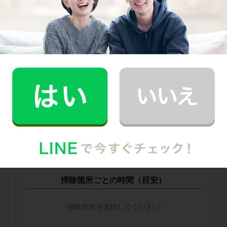
他社との比較
業界大手B社
--
--
円
--
中堅CH社
--
--
円
--
※ 2026年2月時点の各社料金から算出
掃除箇所ごとの時間（目安）
掃除箇所を選択してください