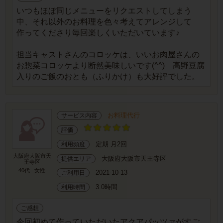
いつもほぼ同じメニューをリクエストしてしまう
中、それ以外のお料理を色々考えてアレンジして
作ってくださり毎回楽しくいただいています♪
担当キャストさんのコロッケは、いいお肉屋さんの
お惣菜コロッケより断然美味しいです(^^) 高野豆腐
入りのご飯のおとも（ふりかけ）も大好評でした。
お料理代行
サービス内容
評価
定期 月2回
利用頻度
大阪府大阪市天
大阪府大阪市天王寺区
提供エリア
王寺区
40代
女性
2021-10-13
ご利用日
3.0時間
利用時間
ご感想
今回初めて作っていただいたアクアパッツァがすご