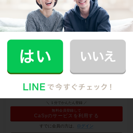
--
※ 2026年2月時点の各社料金から算出
掃除箇所ごとの時間（目安）
掃除箇所を選択してください
料金内訳
条件を選択してください
＼ １分でかんたん登録 ／
無料会員登録して
CaSyのサービスを利用する
すでに会員の方は、
ログイン