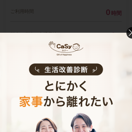
0
ご利用時間
時間
0
料金（税込・交通費込）
円
--
他社との比較
業界大手B社
--
--
円
--
中堅CH社
--
--
円