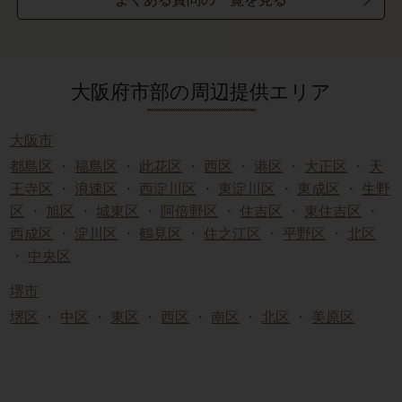
大阪府市部の周辺提供エリア
大阪市
都島区
・
福島区
・
此花区
・
西区
・
港区
・
大正区
・
天
王寺区
・
浪速区
・
西淀川区
・
東淀川区
・
東成区
・
生野
区
・
旭区
・
城東区
・
阿倍野区
・
住吉区
・
東住吉区
・
西成区
・
淀川区
・
鶴見区
・
住之江区
・
平野区
・
北区
・
中央区
堺市
堺区
・
中区
・
東区
・
西区
・
南区
・
北区
・
美原区