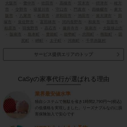
大阪市
・
豊中市
・
吹田市
・
高槻市
・
茨木市
・
摂津市
・
枚方
市
・
交野市
・
寝屋川市
・
守口市
・
門真市
・
四條畷市
・
東大
阪市
・
八尾市
・
松原市
・
岸和田市
・
池田市
・
泉大津市
・
貝
塚市
・
泉佐野市
・
富田林市
・
河内長野市
・
和泉市
・
箕面市
・
柏原市
・
羽曳野市
・
高石市
・
藤井寺市
・
泉南市
・
大阪狭山市
・
阪南市
・
島本町
・
豊能町
・
能勢町
・
忠岡町
・
熊取町
・
田
尻町
・
岬町
・
太子町
・
河南町
・
千早赤阪村
サービス提供エリアのトップ
CaSyの家事代行が選ばれる理由
業界最安値水準
独自システムで無駄を省き1時間2,790円〜(税込)
の低価格を実現しました。リーズナブルなのに損
害保険加入で安心です