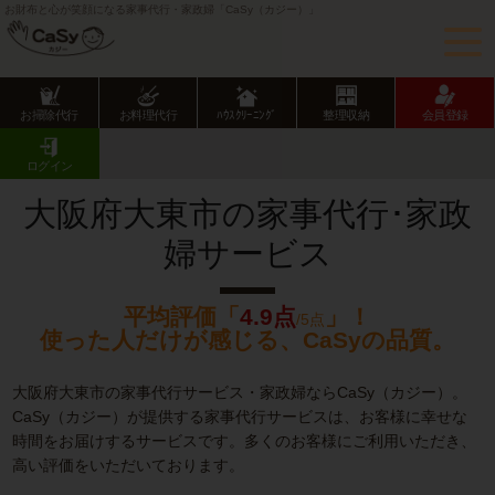
お財布と心が笑顔になる家事代行・家政婦「CaSy（カジー）」
お掃除代行
お料理代行
ﾊｳｽｸﾘｰﾆﾝｸﾞ
整理収納
会員登録
CaSy TOP
大阪府の家事代行サービス
大阪府市部の家事代行サービス
大東市の家事代行･家政婦サービス
ログイン
大阪府大東市の家事代行･家政
婦サービス
平均評価「
4.9点
」！
/5点
使った人だけが感じる、CaSyの品質。
大阪府大東市の家事代行サービス・家政婦ならCaSy（カジー）。
CaSy（カジー）が提供する家事代行サービスは、お客様に幸せな
時間をお届けするサービスです。多くのお客様にご利用いただき、
高い評価をいただいております。