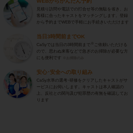
WEBからかんたん予約
見積り訪問や電話での打合せ等の無駄を省き、お
客様に合ったキャストをマッチングします。登録
から予約までWEBで手軽にお手続きいただけます
当日3時間前までOK
※
CaSyでは当日の3時間前まで
ご依頼いただける
ので、思わぬ来客などで急ぎのお掃除が必要な方
にも便利です
※お掃除のみ
安心･安全への取り組み
CaSy水準の選考･研修をクリアしたキャストがサ
ービスにお伺いします。キャストは本人確認の
上、反社との関与及び犯罪歴の有無を確認してお
ります