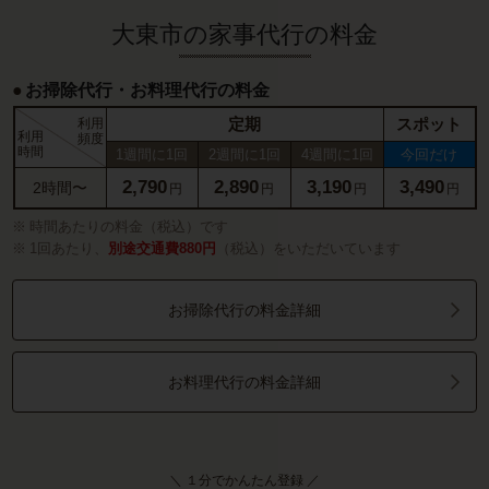
大東市の家事代行の料金
お掃除代行・お料理代行の料金
定期
スポット
利用
利用
頻度
時間
1週間に1回
2週間に1回
4週間に1回
今回だけ
2,790
2,890
3,190
3,490
2時間〜
円
円
円
円
時間あたりの料金（税込）です
1回あたり、
別途交通費880円
（税込）をいただいています
お掃除代行の料金詳細
お料理代行の料金詳細
＼ １分でかんたん登録 ／