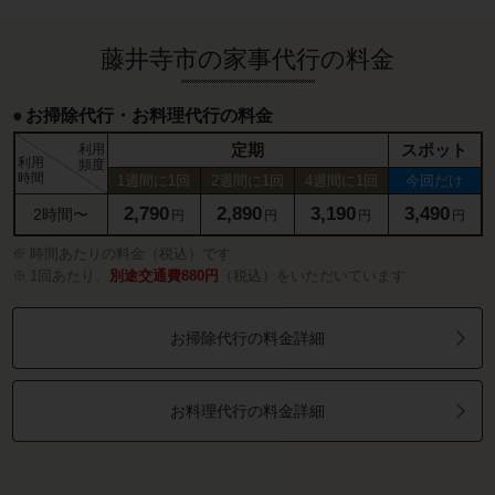
藤井寺市の家事代行の料金
お掃除代行・お料理代行の料金
定期
スポット
利用
利用
頻度
時間
1週間に1回
2週間に1回
4週間に1回
今回だけ
2,790
2,890
3,190
3,490
2時間〜
円
円
円
円
時間あたりの料金（税込）です
1回あたり、
別途交通費880円
（税込）をいただいています
お掃除代行の料金詳細
お料理代行の料金詳細