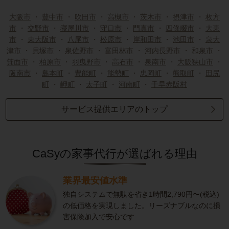
大阪市
・
豊中市
・
吹田市
・
高槻市
・
茨木市
・
摂津市
・
枚方
市
・
交野市
・
寝屋川市
・
守口市
・
門真市
・
四條畷市
・
大東
市
・
東大阪市
・
八尾市
・
松原市
・
岸和田市
・
池田市
・
泉大
津市
・
貝塚市
・
泉佐野市
・
富田林市
・
河内長野市
・
和泉市
・
箕面市
・
柏原市
・
羽曳野市
・
高石市
・
泉南市
・
大阪狭山市
・
阪南市
・
島本町
・
豊能町
・
能勢町
・
忠岡町
・
熊取町
・
田尻
町
・
岬町
・
太子町
・
河南町
・
千早赤阪村
サービス提供エリアのトップ
CaSyの家事代行が選ばれる理由
業界最安値水準
独自システムで無駄を省き1時間2,790円〜(税込)
の低価格を実現しました。リーズナブルなのに損
害保険加入で安心です