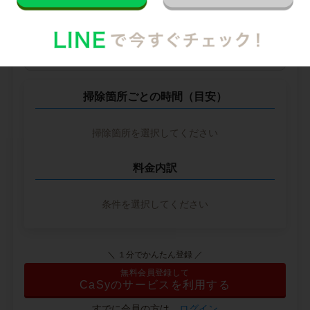
--
円
--
※ 2026年2月時点の各社料金から算出
掃除箇所ごとの時間（目安）
掃除箇所を選択してください
料金内訳
条件を選択してください
＼ １分でかんたん登録 ／
無料会員登録して
CaSyのサービスを利用する
すでに会員の方は、
ログイン