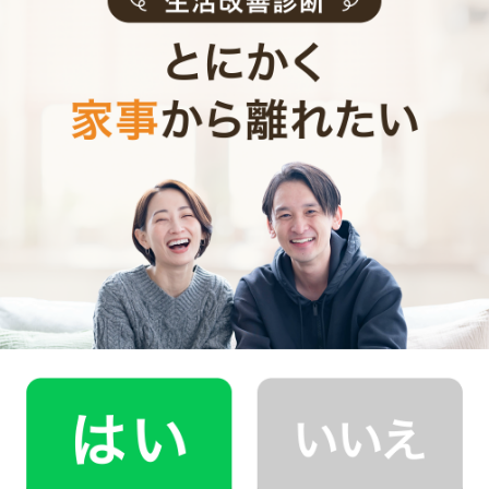
お見積り内容
0
ご利用時間
時間
0
料金（税込・交通費込）
円
--
他社との比較
業界大手B社
--
--
円
--
中堅CH社
--