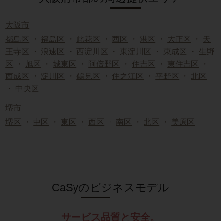
大阪市
都島区
・
福島区
・
此花区
・
西区
・
港区
・
大正区
・
天
王寺区
・
浪速区
・
西淀川区
・
東淀川区
・
東成区
・
生野
区
・
旭区
・
城東区
・
阿倍野区
・
住吉区
・
東住吉区
・
西成区
・
淀川区
・
鶴見区
・
住之江区
・
平野区
・
北区
・
中央区
堺市
堺区
・
中区
・
東区
・
西区
・
南区
・
北区
・
美原区
CaSyのビジネスモデル
サービス品質と安全。