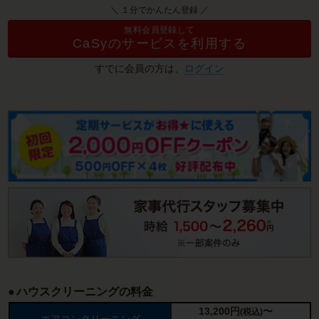
＼ １分でかんたん登録 ／
無料会員登録して
CaSyのサービスを利用する
すでに会員の方は、
ログイン
ハウスクリーニングの料金
13,200
円
〜
(税込)