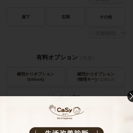
廊下
玄関
その他
有料オプション
（任意）
鍵預かりオプション
鍵預かりオプション
(bitlock)
(物理キー)
※定期のみ
キャストの指名