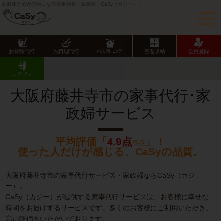
お財布と心が笑顔になる家事代行・家政婦「CaSy（カジー）」
お掃除代行
お料理代行
ﾊｳｽｸﾘｰﾆﾝｸﾞ
整理収納
会員登録
CaSy TOP
大阪府の家事代行サービス
大阪府市部の家事代行サービス
藤井寺市の家事代行･家政婦サービス
ログイン
大阪府藤井寺市の家事代行･家
政婦サービス
平均評価「
4.9点
」！
/5点
使った人だけが感じる、CaSyの品質。
大阪府藤井寺市の家事代行サービス・家政婦ならCaSy（カジ
ー）。
CaSy（カジー）が提供する家事代行サービスは、お客様に幸せな
時間をお届けするサービスです。多くのお客様にご利用いただき、
高い評価をいただいております。