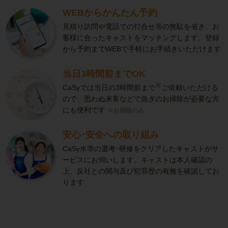
WEBからかんたん予約
見積り訪問や電話での打合せ等の無駄を省き、お
客様に合ったキャストをマッチングします。登録
から予約までWEBで手軽にお手続きいただけます
当日3時間前までOK
※
CaSyでは当日の3時間前まで
ご依頼いただける
ので、思わぬ来客などで急ぎのお掃除が必要な方
にも便利です
※お掃除のみ
安心･安全への取り組み
CaSy水準の選考･研修をクリアしたキャストがサ
ービスにお伺いします。キャストは本人確認の
上、反社との関与及び犯罪歴の有無を確認してお
ります