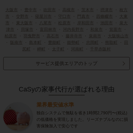
大阪市
・
豊中市
・
吹田市
・
高槻市
・
茨木市
・
摂津市
・
枚方
市
・
交野市
・
寝屋川市
・
守口市
・
門真市
・
四條畷市
・
大東
市
・
東大阪市
・
八尾市
・
松原市
・
岸和田市
・
池田市
・
泉大
津市
・
貝塚市
・
富田林市
・
河内長野市
・
和泉市
・
箕面市
・
柏原市
・
羽曳野市
・
高石市
・
藤井寺市
・
泉南市
・
大阪狭山市
・
阪南市
・
島本町
・
豊能町
・
能勢町
・
忠岡町
・
熊取町
・
田
尻町
・
岬町
・
太子町
・
河南町
・
千早赤阪村
サービス提供エリアのトップ
CaSyの家事代行が選ばれる理由
業界最安値水準
独自システムで無駄を省き1時間2,790円〜(税込)
の低価格を実現しました。リーズナブルなのに損
害保険加入で安心です