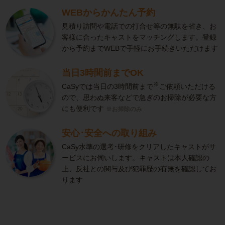
WEBからかんたん予約
見積り訪問や電話での打合せ等の無駄を省き、お
客様に合ったキャストをマッチングします。登録
から予約までWEBで手軽にお手続きいただけます
当日3時間前までOK
※
CaSyでは当日の3時間前まで
ご依頼いただける
ので、思わぬ来客などで急ぎのお掃除が必要な方
にも便利です
※お掃除のみ
安心･安全への取り組み
CaSy水準の選考･研修をクリアしたキャストがサ
ービスにお伺いします。キャストは本人確認の
上、反社との関与及び犯罪歴の有無を確認してお
ります