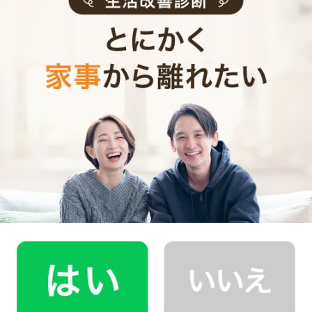
お見積り内容
0
ご利用時間
時間
0
料金（税込・交通費込）
円
--
他社との比較
業界大手B社
--
--
円
--
中堅CH社
--