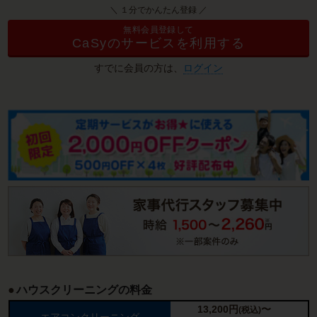
＼ １分でかんたん登録 ／
無料会員登録して
CaSyのサービスを利用する
すでに会員の方は、
ログイン
ハウスクリーニングの料金
13,200
円
〜
(税込)