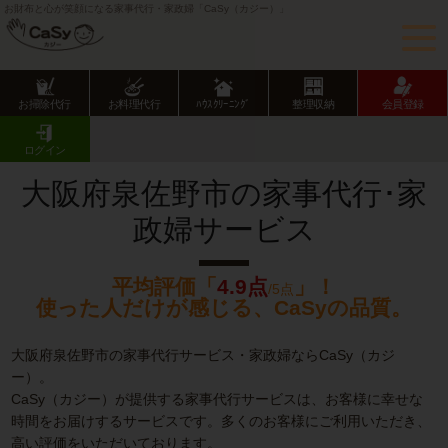
お財布と心が笑顔になる家事代行・家政婦「CaSy（カジー）」
お掃除代行
お料理代行
ﾊｳｽｸﾘｰﾆﾝｸﾞ
整理収納
会員登録
CaSy TOP
大阪府の家事代行サービス
大阪府市部の家事代行サービス
泉佐野市の家事代行･家政婦サービス
ログイン
大阪府泉佐野市の家事代行･家
政婦サービス
平均評価「
4.9点
」！
/5点
使った人だけが感じる、CaSyの品質。
大阪府泉佐野市の家事代行サービス・家政婦ならCaSy（カジ
ー）。
CaSy（カジー）が提供する家事代行サービスは、お客様に幸せな
時間をお届けするサービスです。多くのお客様にご利用いただき、
高い評価をいただいております。