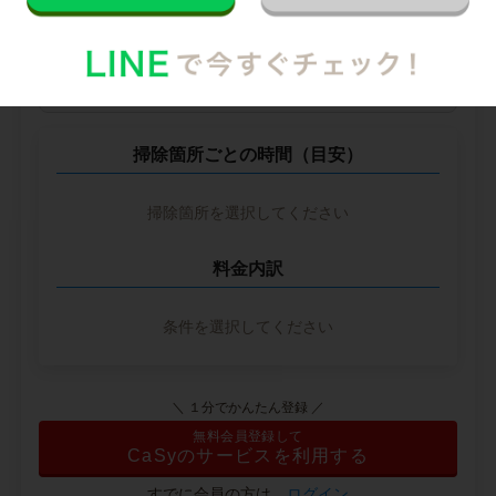
--
円
--
※ 2026年2月時点の各社料金から算出
掃除箇所ごとの時間（目安）
掃除箇所を選択してください
料金内訳
条件を選択してください
＼ １分でかんたん登録 ／
無料会員登録して
CaSyのサービスを利用する
すでに会員の方は、
ログイン