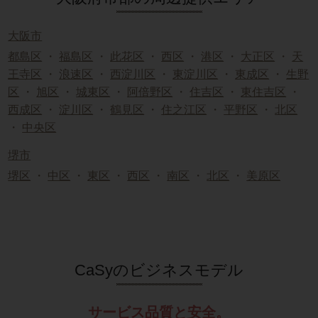
大阪市
都島区
・
福島区
・
此花区
・
西区
・
港区
・
大正区
・
天
王寺区
・
浪速区
・
西淀川区
・
東淀川区
・
東成区
・
生野
区
・
旭区
・
城東区
・
阿倍野区
・
住吉区
・
東住吉区
・
西成区
・
淀川区
・
鶴見区
・
住之江区
・
平野区
・
北区
・
中央区
堺市
堺区
・
中区
・
東区
・
西区
・
南区
・
北区
・
美原区
CaSyのビジネスモデル
サービス品質と安全。