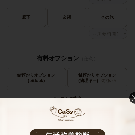
廊下
玄関
その他
有料オプション
（任意）
鍵預かりオプション
鍵預かりオプション
(bitlock)
(物理キー)
※定期のみ
キャストの指名