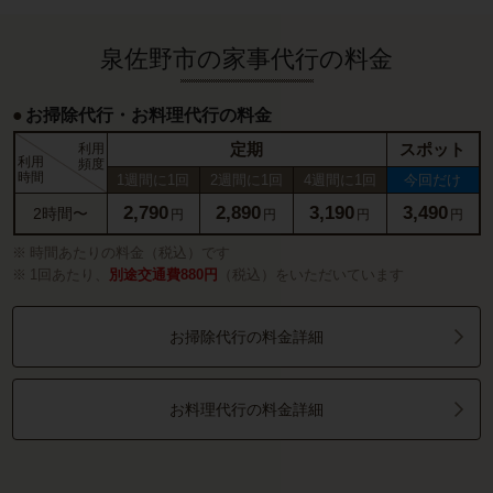
泉佐野市の家事代行の料金
お掃除代行・お料理代行の料金
定期
スポット
利用
利用
頻度
時間
1週間に1回
2週間に1回
4週間に1回
今回だけ
2,790
2,890
3,190
3,490
2時間〜
円
円
円
円
時間あたりの料金（税込）です
1回あたり、
別途交通費880円
（税込）をいただいています
お掃除代行の料金詳細
お料理代行の料金詳細