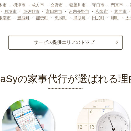
木市
・
摂津市
・
枚方市
・
交野市
・
寝屋川市
・
守口市
・
門真市
・
・
貝塚市
・
泉佐野市
・
富田林市
・
河内長野市
・
和泉市
・
箕面市
阪南市
・
豊能町
・
能勢町
・
忠岡町
・
熊取町
・
田尻町
・
岬町
・
太
サービス提供エリアのトップ
CaSyの家事代行が選ばれる理