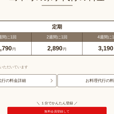
定期
週間に1回
2週間に1回
4週間に
,790
2,890
3,190
円
円
いただいています
代行の料金詳細
お料理代行の
＼ １分でかんたん登録 ／
無料会員登録して