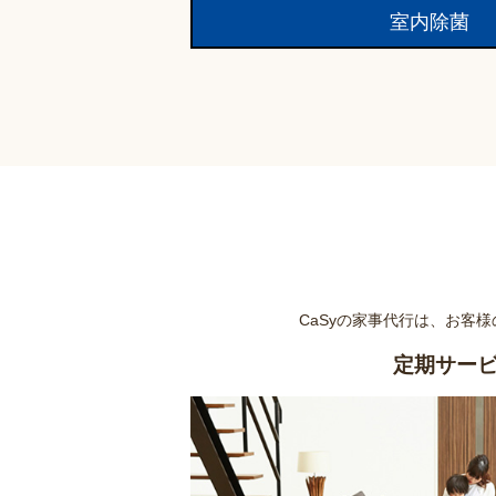
室内除菌
CaSyの家事代行は、お客
定期サー