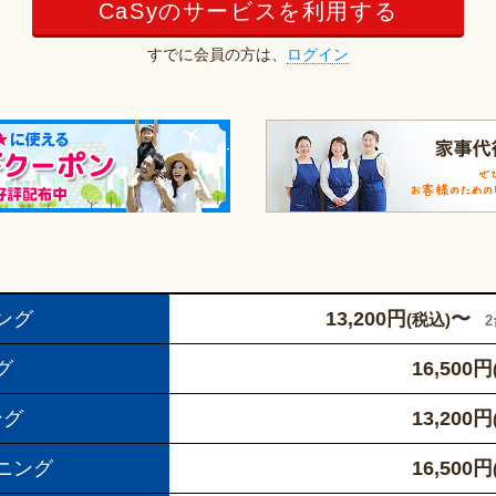
CaSyのサービスを利用する
すでに会員の方は、
ログイン
ング
13,200
円
〜
(税込)
グ
16,500
円
ング
13,200
円
ニング
16,500
円