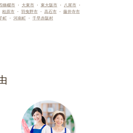
四條畷市
・
大東市
・
東大阪市
・
八尾市
・
・
柏原市
・
羽曳野市
・
高石市
・
藤井寺市
子町
・
河南町
・
千早赤阪村
由