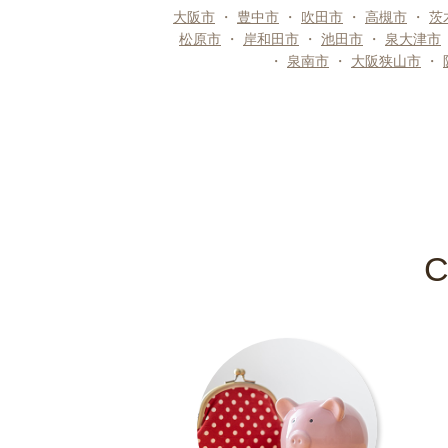
大阪市
・
豊中市
・
吹田市
・
高槻市
・
茨
松原市
・
岸和田市
・
池田市
・
泉大津市
・
泉南市
・
大阪狭山市
・