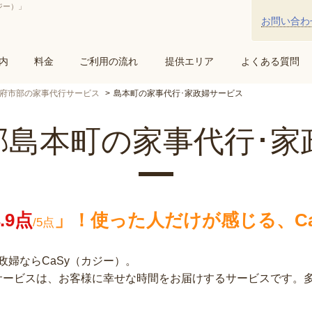
ジー）」
お問い合わ
内
料金
ご利用の流れ
提供エリア
よくある質問
府市部の家事代行サービス
島本町の家事代行･家政婦サービス
郡島本町の家事代行･家
4.9点
」！
使った人だけが感じる、Ca
/5点
婦ならCaSy（カジー）。
行サービスは、お客様に幸せな時間をお届けするサービスです。