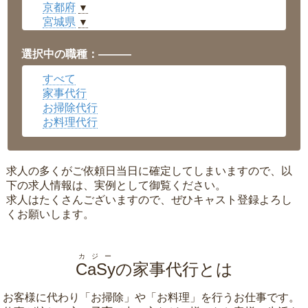
京都府
▼
宮城県
▼
愛知県
▼
福井県
▼
選択中の職種：———
岡山県
▼
すべて
広島県
▼
家事代行
沖縄県
▼
お掃除代行
お料理代行
求人の多くがご依頼日当日に確定してしまいますので、以
下の求人情報は、実例として御覧ください。
求人はたくさんございますので、ぜひキャスト登録よろし
くお願いします。
カジー
CaSy
の家事代行とは
お客様に代わり「
お掃除
」や「
お料理
」を行うお仕事です。