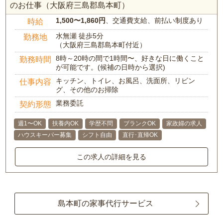
のお仕事（大阪府三島郡島本町）
1,500〜1,860円
、交通費支給、前払い制度あり
時給
水無瀬 徒歩5分
勤務地
（大阪府三島郡島本町付近）
8時～20時の間で1時間〜、好きな日に働くこと
勤務時間
が可能です。(候補の日時から選択)
キッチン、トイレ、お風呂、洗面所、リビン
仕事内容
グ、その他のお掃除
業務委託
契約形態
週1〜OK
扶養内OK
学歴不問
ブランクOK
家政婦の求人
ハウスキーパー募集
シフト自由
直行･直帰OK
この求人の詳細を見る
島本町の家事代行サービス