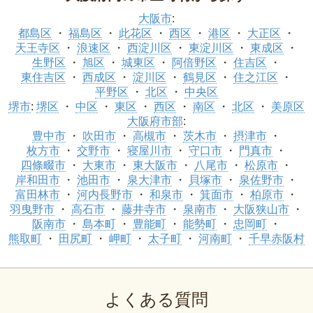
大阪市
:
都島区
福島区
此花区
西区
港区
大正区
天王寺区
浪速区
西淀川区
東淀川区
東成区
生野区
旭区
城東区
阿倍野区
住吉区
東住吉区
西成区
淀川区
鶴見区
住之江区
平野区
北区
中央区
堺市
:
堺区
中区
東区
西区
南区
北区
美原区
大阪府市部
:
豊中市
吹田市
高槻市
茨木市
摂津市
枚方市
交野市
寝屋川市
守口市
門真市
四條畷市
大東市
東大阪市
八尾市
松原市
岸和田市
池田市
泉大津市
貝塚市
泉佐野市
富田林市
河内長野市
和泉市
箕面市
柏原市
羽曳野市
高石市
藤井寺市
泉南市
大阪狭山市
阪南市
島本町
豊能町
能勢町
忠岡町
熊取町
田尻町
岬町
太子町
河南町
千早赤阪村
よくある質問